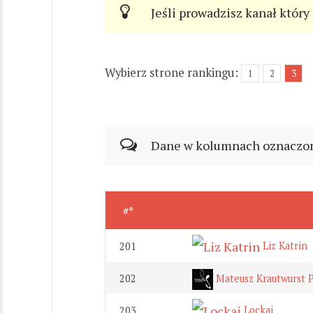
Jeśli prowadzisz kanał który
Wybierz strone rankingu:
1
2
3
Dane w kolumnach oznaczonyc
#*
Liz Katrin
201
202
Mateusz Krautwurst 
Lockai
203