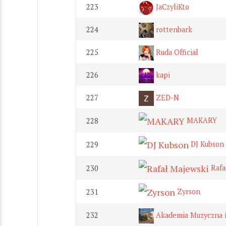
223
JaCzyliKto
224
rottenbark
225
Ruda Official
226
kapi
227
ZED-N
MAKARY
228
DJ Kubson
229
Rafa
230
Zyrson
231
232
Akademia Muzyczna i