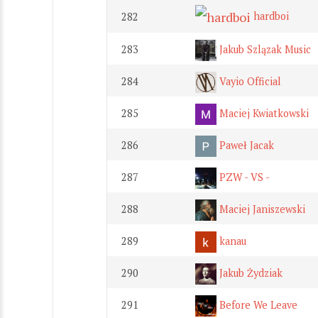
hardboi
282
283
Jakub Szlązak Music
284
Vayio Official
285
Maciej Kwiatkowski
286
Paweł Jacak
287
PZW - VS -
288
Maciej Janiszewski
289
kanau
290
Jakub Żydziak
291
Before We Leave