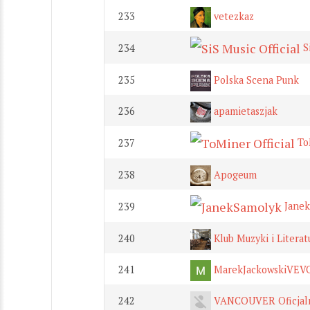
233
vetezkaz
Si
234
235
Polska Scena Punk
236
apamietaszjak
ToM
237
238
Apogeum
Janek
239
240
Klub Muzyki i Litera
241
MarekJackowskiVEV
242
VANCOUVER Oficjal