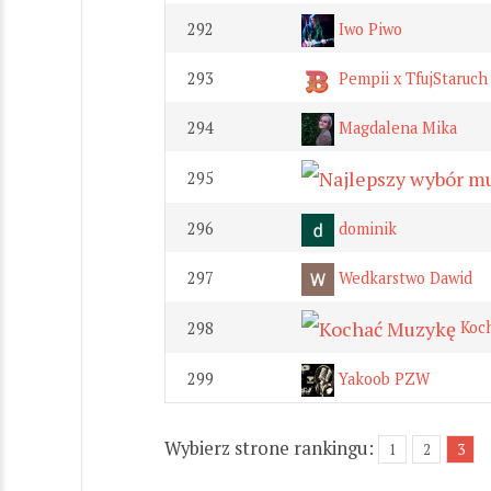
292
Iwo Piwo
293
Pempii x TfujStaruch
294
Magdalena Mika
295
296
dominik
297
Wedkarstwo Dawid
Koch
298
299
Yakoob PZW
Wybierz strone rankingu:
1
2
3