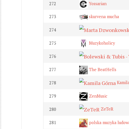
272
Yossarian
273
skurvena mucha
274
275
Muzykoholicy
276
277
The BeatHells
Kamila
278
279
ZenMusic
ZeTeR
280
281
polska muzyka ludow