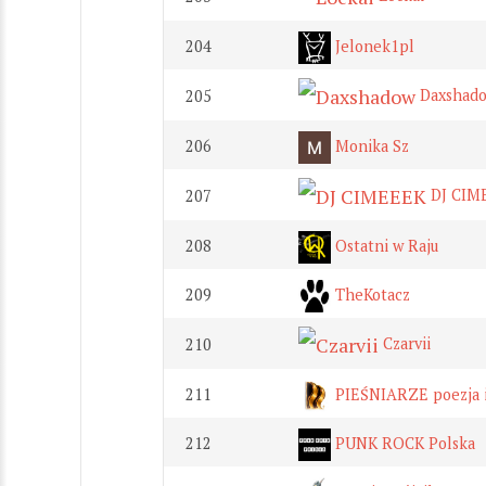
204
Jelonek1pl
Daxshad
205
206
Monika Sz
DJ CIM
207
208
Ostatni w Raju
209
TheKotacz
Czarvii
210
211
PIEŚNIARZE poezja 
212
PUNK ROCK Polska