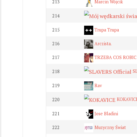
213
Marcin Wójcik
214
215
Trupa Trupa
216
Arczista.
217
TRZEBA COS ROBIC
SL
218
219
Rav
KOKAVIC
220
221
Jose Bladini
222
Muzyczny Świat