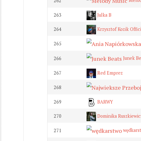
Melod
262
263
Julka B
264
Krzysztof Kozik Offici
265
Junek Be
266
267
Red Emprez
268
269
BARWY
270
Dominika Ruszkiewic
wędkars
271