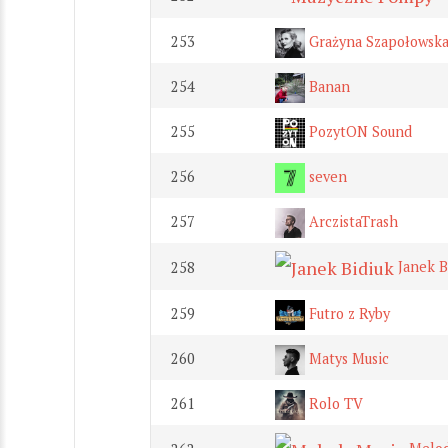
253
Grażyna Szapołowska 
254
Banan
255
PozytON Sound
256
seven
257
ArczistaTrash
Janek B
258
259
Futro z Ryby
260
Matys Music
261
Rolo TV