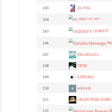
243
ZG PZG
#ᴵˢ_ᴷᴿᴬ*
244
OGNISTY
245
Nat
246
247
RELAKSACJA
248
7RYM
249
K3RYGMA
250
sekrecik
251
ORLIKOWSKI BAND 
M
252