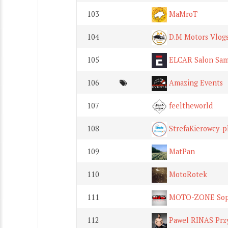
103
MaMroT
104
D.M Motors Vlog
105
ELCAR Salon Sa
106
Amazing Events
107
feeltheworld
108
StrefaKierowcy-p
109
MatPan
110
MotoRotek
111
MOTO-ZONE Sop
112
Pawel RINAS Przy