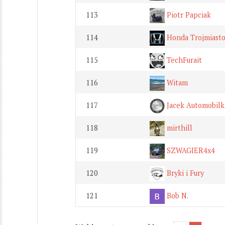
113
Piotr Papciak
114
Honda Trojmiast
115
TechFurait
116
Witam
117
Jacek Automobilk
118
mirthill
119
SZWAGIER4x4
120
Bryki i Fury
121
Bob N.