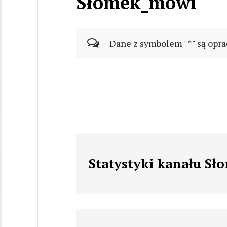
Słomek_mówi
Dane z symbolem "*" są opra
Statystyki kanału S