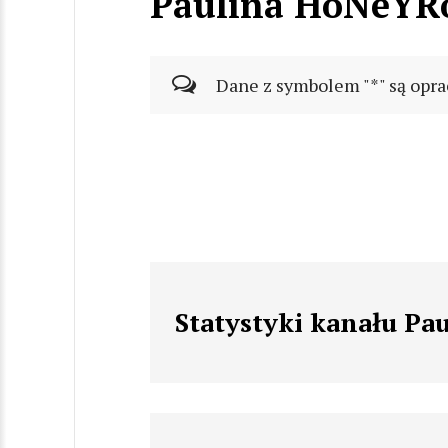
Paulina HoNeYR
Dane z symbolem "*" są opra
Statystyki kanału P