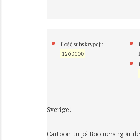
ilość subskrypcji:
1260000
Sverige!
Cartoonito på Boomerang är den