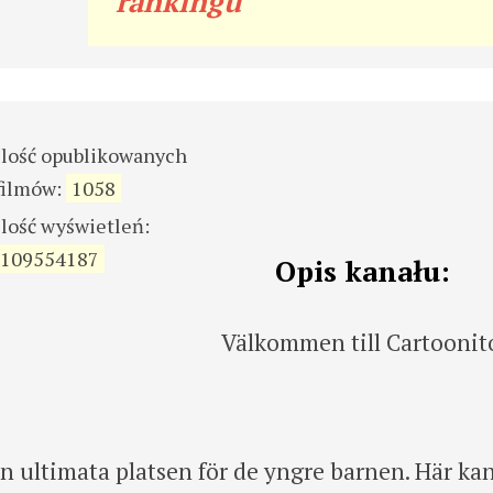
rankingu
ilość opublikowanych
filmów:
1058
ilość wyświetleń:
109554187
Opis kanału:
Välkommen till Cartoonit
 ultimata platsen för de yngre barnen. Här ka