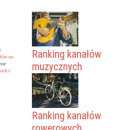
y
Ranking kanałów
ałów na
zne
muzycznych
kich
i
Ranking kanałów
rowerowych