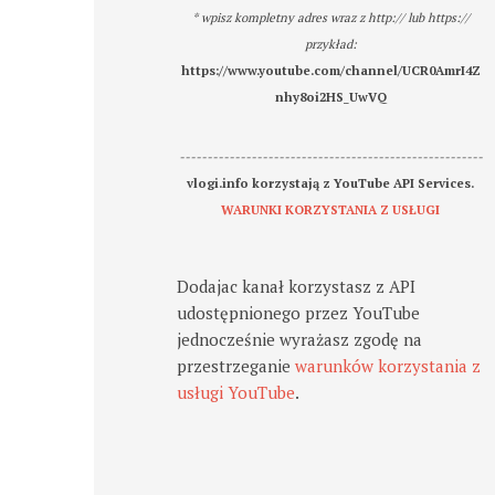
* wpisz kompletny adres wraz z http:// lub https://
przykład:
https://www.youtube.com/channel/UCR0AmrI4Z
nhy8oi2HS_UwVQ
-------------------------------------------------------
vlogi.info korzystają z YouTube API Services.
WARUNKI KORZYSTANIA Z USŁUGI
Dodajac kanał korzystasz z API
udostępnionego przez YouTube
jednocześnie wyrażasz zgodę na
przestrzeganie
warunków korzystania z
usługi YouTube
.