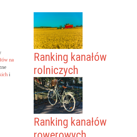
y
Ranking kanałów
ałów na
zne
rolniczych
kich
i
Ranking kanałów
rowerowych