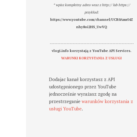
* wpisz kompletny adres wraz z http:// lub https://
przykład:
https://www.youtube.com/channel/UCR0AmrI4Z
nhy8oi2HS_UwVQ
-------------------------------------------------------
vlogi.info korzystają z YouTube API Services.
WARUNKI KORZYSTANIA Z USŁUGI
Dodajac kanał korzystasz z API
udostępnionego przez YouTube
jednocześnie wyrażasz zgodę na
przestrzeganie
warunków korzystania z
usługi YouTube
.