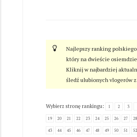
Najlepszy ranking polskiego 
który na dwieście osiemdzi
Kliknij w najbardziej aktual
śledź ulubionych vlogerów z 
Wybierz stronę rankingu:
1
2
3
19
20
21
22
23
24
25
26
27
2
43
44
45
46
47
48
49
50
51
5