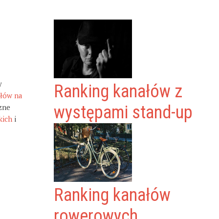
y
Ranking kanałów z
ałów na
zne
występami stand-up
kich
i
Ranking kanałów
rowerowych