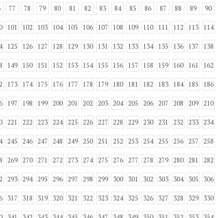
6
77
78
79
80
81
82
83
84
85
86
87
88
89
90
0
101
102
103
104
105
106
107
108
109
110
111
112
113
114
4
125
126
127
128
129
130
131
132
133
134
135
136
137
138
8
149
150
151
152
153
154
155
156
157
158
159
160
161
162
2
173
174
175
176
177
178
179
180
181
182
183
184
185
186
6
197
198
199
200
201
202
203
204
205
206
207
208
209
210
0
221
222
223
224
225
226
227
228
229
230
231
232
233
234
4
245
246
247
248
249
250
251
252
253
254
255
256
257
258
8
269
270
271
272
273
274
275
276
277
278
279
280
281
282
2
293
294
295
296
297
298
299
300
301
302
303
304
305
306
6
317
318
319
320
321
322
323
324
325
326
327
328
329
330
0
341
342
343
344
345
346
347
348
349
350
351
352
353
354