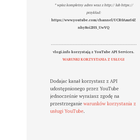
* wpisz kompletny adres wraz z http:// lub https://
przykład:
https://www.youtube.com/channel/UCR0AmrI4Z
nhy8oi2HS_UwVQ
-------------------------------------------------------
vlogi.info korzystają z YouTube API Services.
WARUNKI KORZYSTANIA Z USŁUGI
Dodajac kanał korzystasz z API
udostępnionego przez YouTube
jednocześnie wyrażasz zgodę na
przestrzeganie
warunków korzystania z
usługi YouTube
.