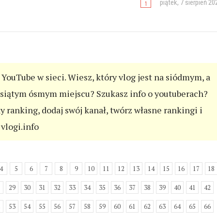
piątek, 7 sierpień 20
YouTube w sieci. Wiesz, który vlog jest na siódmym, a
esiątym ósmym miejscu? Szukasz info o youtuberach?
ny ranking, dodaj swój kanał, twórz własne rankingi i
vlogi.info
4
5
6
7
8
9
10
11
12
13
14
15
16
17
18
8
29
30
31
32
33
34
35
36
37
38
39
40
41
42
2
53
54
55
56
57
58
59
60
61
62
63
64
65
66