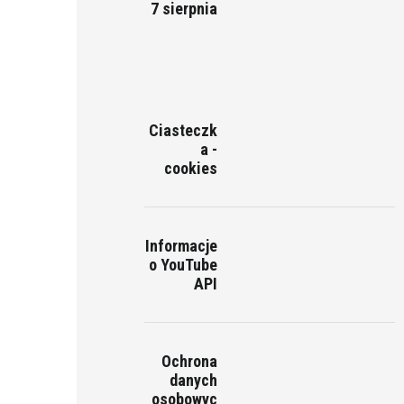
7 sierpnia
Ciasteczk
a -
cookies
Informacje
o YouTube
API
Ochrona
danych
osobowyc