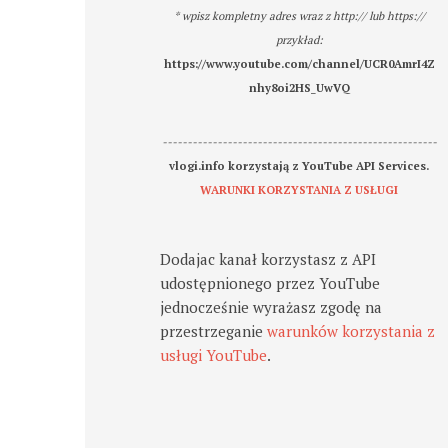
* wpisz kompletny adres wraz z http:// lub https://
przykład:
https://www.youtube.com/channel/UCR0AmrI4Z
nhy8oi2HS_UwVQ
-------------------------------------------------------
vlogi.info korzystają z YouTube API Services.
WARUNKI KORZYSTANIA Z USŁUGI
Dodajac kanał korzystasz z API
udostępnionego przez YouTube
jednocześnie wyrażasz zgodę na
przestrzeganie
warunków korzystania z
usługi YouTube
.