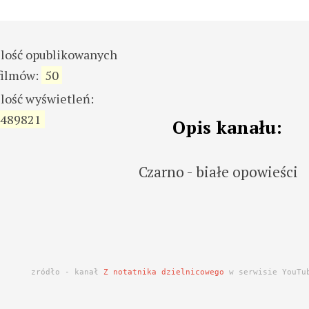
ilość opublikowanych
filmów:
50
ilość wyświetleń:
489821
Opis kanału:
Czarno - białe opowieści
zródło - kanał
Z notatnika dzielnicowego
w serwisie YouTu