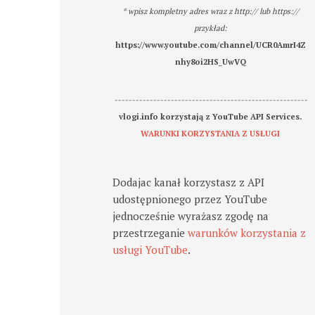
* wpisz kompletny adres wraz z http:// lub https://
przykład:
https://www.youtube.com/channel/UCR0AmrI4Z
nhy8oi2HS_UwVQ
-------------------------------------------------------
vlogi.info korzystają z YouTube API Services.
WARUNKI KORZYSTANIA Z USŁUGI
Dodajac kanał korzystasz z API
udostępnionego przez YouTube
jednocześnie wyrażasz zgodę na
przestrzeganie
warunków korzystania z
usługi YouTube
.