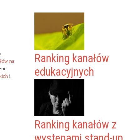
y
Ranking kanałów
ałów na
zne
edukacyjnych
kich
i
Ranking kanałów z
występami stand-up