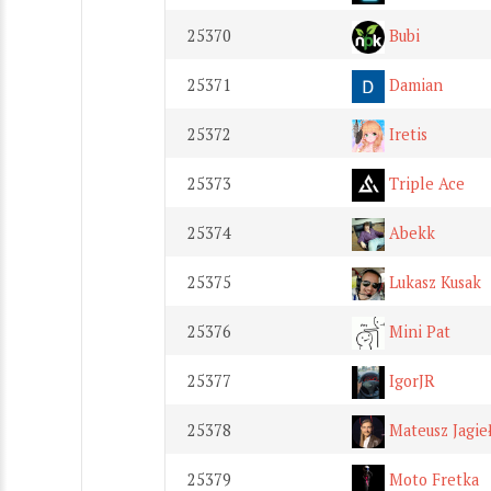
25370
Bubi
25371
Damian
25372
Iretis
25373
Triple Ace
25374
Abekk
25375
Lukasz Kusak
25376
Mini Pat
25377
IgorJR
25378
Mateusz Jagie
25379
Moto Fretka