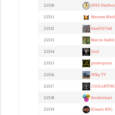
25310
SPES Histfen
25311
Muzeum Miedz
25312
kamil307hdi
25313
Marcin Dudek
25314
Zool
25315
piratesports
25316
Wlkp TV
25317
COOLARTPR
25318
Kreskówkast
25319
Klimaty RPG