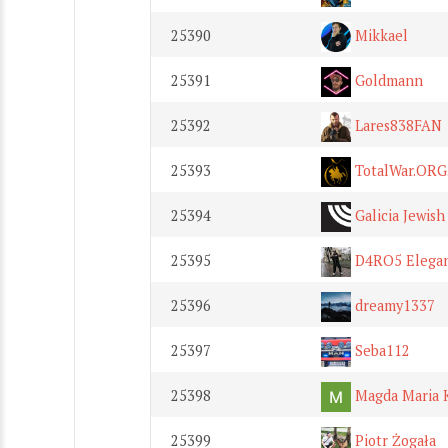
25390
Mikkael
25391
Goldmann
25392
Lares838FAN
25393
TotalWar.ORG
25394
Galicia Jewis
25395
D4RO5 Elega
25396
dreamy1337
25397
Seba112
25398
Magda Maria 
25399
Piotr Żogała