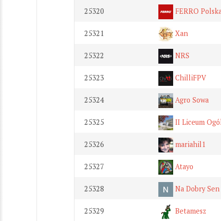
25320
FERRO Polsk
25321
Xan
25322
NRS
25323
ChilliFPV
25324
Agro Sowa
25325
II Liceum Ogó
25326
mariahil1
25327
Atayo
25328
Na Dobry Sen
25329
Betamesz