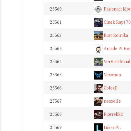
25360
Pasjonaci Mot
25361
Cinek Rapi 7
25362
Brat Rolnika
25363
Arcade PI Ho
25364
VerVisOfficial
25365
Vexorion
25366
ColoxD
25367
neoxelle
25368
Piotrekkk
25369
Lukas PL