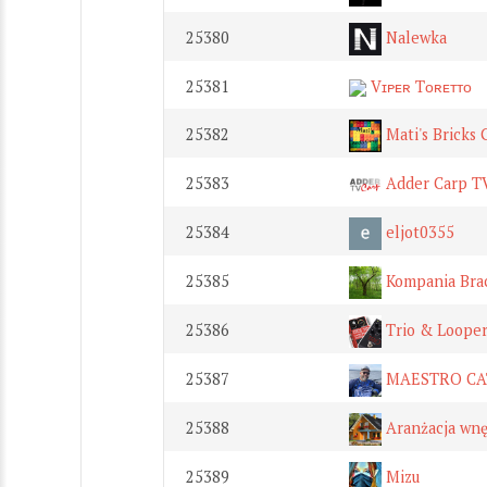
25380
Nalewka
25381
Vɪᴘᴇʀ Tᴏʀᴇᴛᴛᴏ
25382
Mati's Bricks 
25383
Adder Carp T
25384
eljot0355
25385
Kompania Bra
25386
Trio & Looper
25387
MAESTRO CA
25388
Aranżacja wnę
25389
Mizu