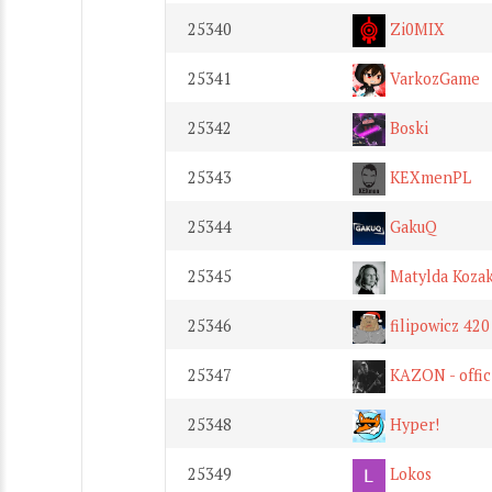
25340
Zi0MIX
25341
VarkozGame
25342
Boski
25343
KEXmenPL
25344
GakuQ
25345
Matylda Kozak
25346
filipowicz 420
25347
KAZON - offic
25348
Hyper!
25349
Lokos