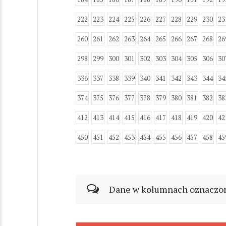
222
223
224
225
226
227
228
229
230
23
260
261
262
263
264
265
266
267
268
26
298
299
300
301
302
303
304
305
306
30
336
337
338
339
340
341
342
343
344
34
374
375
376
377
378
379
380
381
382
38
412
413
414
415
416
417
418
419
420
42
450
451
452
453
454
455
456
457
458
45
Dane w kolumnach oznaczonyc