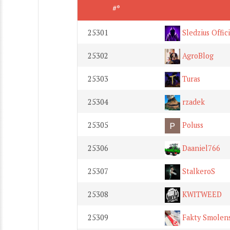
#*
25301
Sledzius Offici
25302
AgroBlog
25303
Turas
25304
rzadek
25305
Poluss
25306
Daaniel766
25307
StalkeroS
25308
KWITWEED
25309
Fakty Smolen