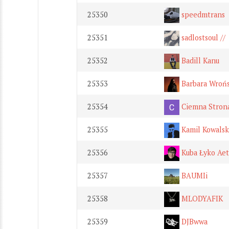
25350
speedmtrans
25351
sadlostsoul //
25352
Badill Kanu
25353
Barbara Wroń
25354
Ciemna Strona
25355
Kamil Kowalsk
25356
Kuba Łyko Ae
25357
BAUMIi
25358
MLODYAFIK
25359
DJBwwa