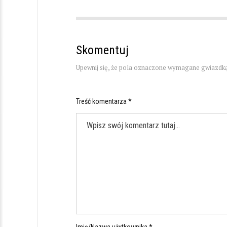
Skomentuj
Upewnij się, że pola oznaczone wymagane gwiazdką
Treść komentarza *