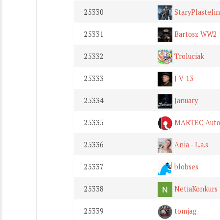
25330
StaryPlasteli
25331
Bartosz WW2
25332
Troluciak
25333
J V 13
25334
January
25335
MARTEC Auto
25336
Ania - L.a.s
25337
blobses
25338
NetiaKonkurs
25339
tomjag