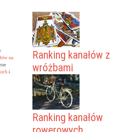
y
Ranking kanałów z
ałów na
zne
wróżbami
kich
i
Ranking kanałów
rowerowych