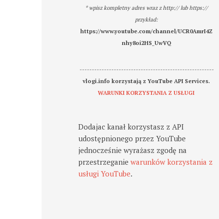
* wpisz kompletny adres wraz z http:// lub https://
przykład:
https://www.youtube.com/channel/UCR0AmrI4Z
nhy8oi2HS_UwVQ
-------------------------------------------------------
vlogi.info korzystają z YouTube API Services.
WARUNKI KORZYSTANIA Z USŁUGI
Dodajac kanał korzystasz z API
udostępnionego przez YouTube
jednocześnie wyrażasz zgodę na
przestrzeganie
warunków korzystania z
usługi YouTube
.