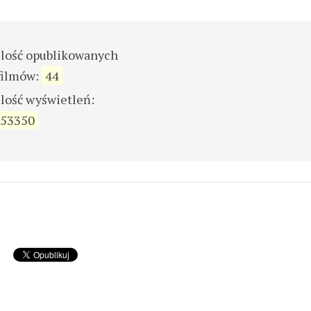
ilość opublikowanych
filmów:
44
ilość wyświetleń:
53350