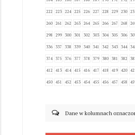
222
223
224
225
226
227
228
229
230
23
260
261
262
263
264
265
266
267
268
26
298
299
300
301
302
303
304
305
306
30
336
337
338
339
340
341
342
343
344
34
374
375
376
377
378
379
380
381
382
38
412
413
414
415
416
417
418
419
420
42
450
451
452
453
454
455
456
457
458
45
Dane w kolumnach oznaczonyc