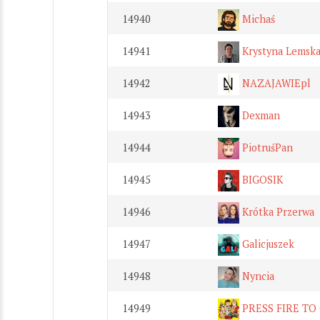
14940
Michaś
14941
Krystyna Lemsk
14942
NAZAJAWIEpl
14943
Dexman
14944
PiotruśPan
14945
BIGOSIK
14946
Krótka Przerwa
14947
Galicjuszek
14948
Nyncia
14949
PRESS FIRE TO