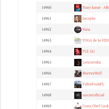
14960
Stary kanał - A
14961
Inceplic
14962
Yuna
14963
YOGA de la VID
14964
PLE GG
14965
Lenczevska
14966
MartwyWolf
14967
VideoFromPL
14968
sarcastofficial
14969
Crazy Chef Cook