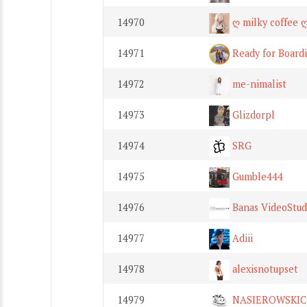
14970
ღ milky coffee 
14971
Ready for Board
14972
me-nimalist
14973
Glizdorpl
14974
SRG
14975
Gumble444
14976
Banas VideoStud
14977
Adiii
14978
alexisnotupset
14979
NASIEROWSKICH