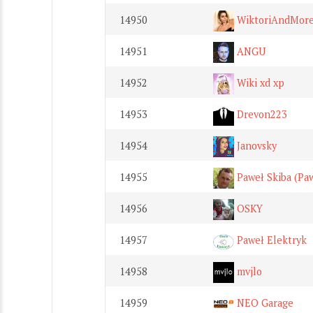
14950
WiktoriAndMor
14951
ANGU
14952
Wiki xd xp
14953
Drevon223
14954
Janovsky
14955
Paweł Skiba (Paw
14956
OSKY
14957
Paweł Elektryk
14958
mvjlo
14959
NEO Garage