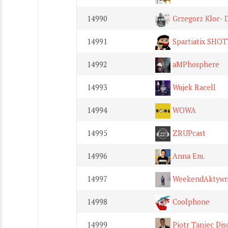
14990
Grzegorz Kloc-
14991
Spartiatix SHOT
14992
aMPhosphere
14993
Wujek Racell
14994
WOWA
14995
ZRUPcast
14996
Anna Em.
14997
WeekendAktywn
14998
Coolphone
14999
Piotr Taniec Dis