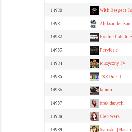
14980
With Respect To
14981
Aleksander Kami
14982
Brudne Poludnie
14983
Peryferie
14984
Muzyczny TV
14985
TKB Dolsat
14986
Komin
14987
brak danych
14988
Cleo Wera
14989
Svenska | Nauka 