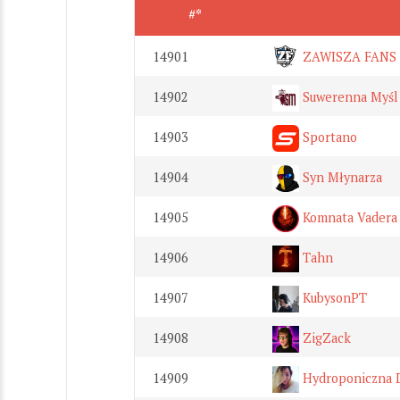
#*
14901
ZAWISZA FANS
14902
Suwerenna Myśl
14903
Sportano
14904
Syn Młynarza
14905
Komnata Vadera
14906
Tahn
14907
KubysonPT
14908
ZigZack
14909
Hydroponiczna 