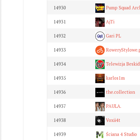
14930
Pump Squad Arc
14931
AjTi
14932
Gari PL
14933
RoweryStylowe.
14934
Telewizja Beskid
14935
karlos1m
14936
the.collection
14937
PAULA.
14938
Voxii4t
14939
Ściana 4 Studio