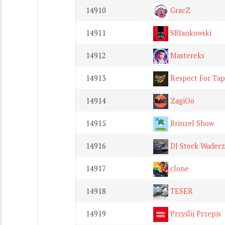
14910
GracZ
14911
SBJankowski
14912
Mastereks
14913
Respect For Ta
14914
ZagiOo
14915
Brinzel Show
14916
DJ Stock Wudecz
14917
clone
14918
TESER
14919
Przyślij Przepis