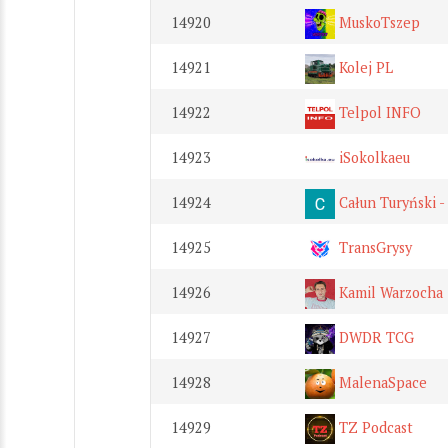
14920
MuskoTszep
14921
Kolej PL
14922
Telpol INFO
14923
iSokolkaeu
14924
Całun Turyński 
14925
TransGrysy
14926
Kamil Warzocha
14927
DWDR TCG
14928
MalenaSpace
14929
TZ Podcast