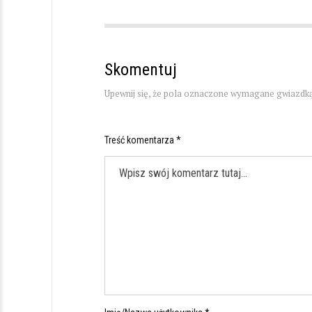
Skomentuj
Upewnij się, że pola oznaczone wymagane gwiazdką
Treść komentarza *