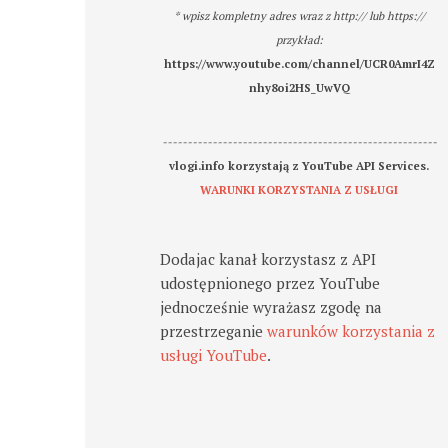
* wpisz kompletny adres wraz z http:// lub https://
przykład:
https://www.youtube.com/channel/UCR0AmrI4Z
nhy8oi2HS_UwVQ
-------------------------------------------------------
vlogi.info korzystają z YouTube API Services.
WARUNKI KORZYSTANIA Z USŁUGI
Dodajac kanał korzystasz z API
udostępnionego przez YouTube
jednocześnie wyrażasz zgodę na
przestrzeganie
warunków korzystania z
usługi YouTube
.