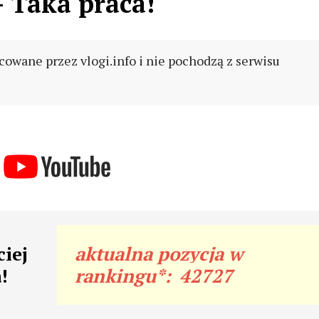
- Taka praca!
cowane przez vlogi.info i nie pochodzą z serwisu
iej
aktualna pozycja w
!
rankingu*:
42727