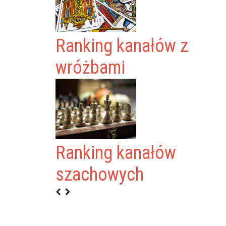
Ranking kanałów z
wróżbami
OIŃSKI - TAKA
Ranking kanałów
szachowych