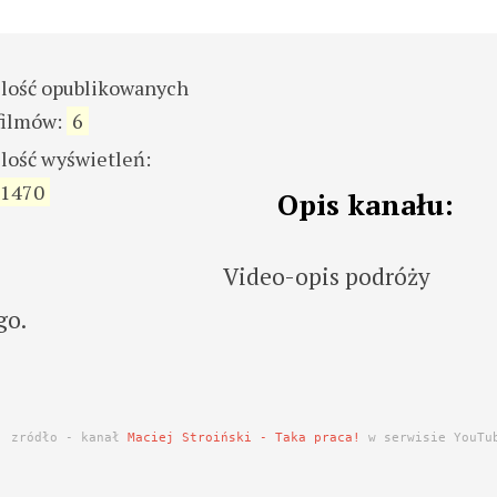
ilość opublikowanych
filmów:
6
ilość wyświetleń:
1470
Opis kanału:
Video-opis podróży
go.
zródło - kanał
Maciej Stroiński - Taka praca!
w serwisie YouTu