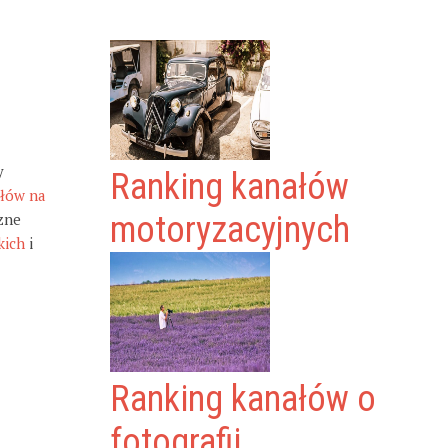
y
Ranking kanałów
ałów na
zne
motoryzacyjnych
kich
i
Ranking kanałów o
fotografii