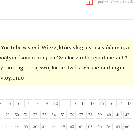
piątek, 7 sierpień 20
YouTube w sieci. Wiesz, który vlog jest na siódmym, a
esiątym ósmym miejscu? Szukasz info o youtuberach?
ny ranking, dodaj swój kanał, twórz własne rankingi i
vlogi.info
4
5
6
7
8
9
10
11
12
13
14
15
16
17
18
8
29
30
31
32
33
34
35
36
37
38
39
40
41
42
2
53
54
55
56
57
58
59
60
61
62
63
64
65
66