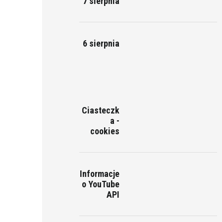
7 sierpnia
6 sierpnia
Ciasteczk
a -
cookies
Informacje
o YouTube
API