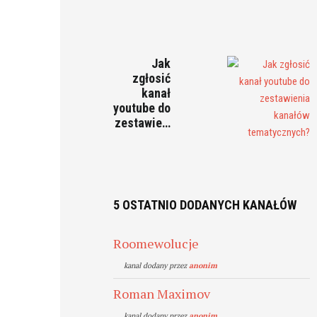
Jak
zgłosić
kanał
youtube do
zestawie…
5 OSTATNIO DODANYCH KANAŁÓW
Roomewolucje
kanal dodany przez
anonim
Roman Maximov
kanal dodany przez
anonim