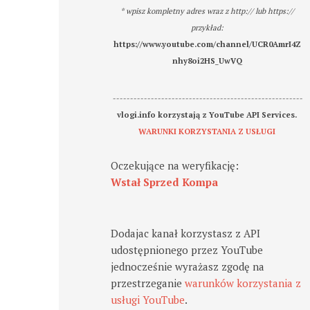
* wpisz kompletny adres wraz z http:// lub https://
przykład:
https://www.youtube.com/channel/UCR0AmrI4Z
nhy8oi2HS_UwVQ
-------------------------------------------------------
vlogi.info korzystają z YouTube API Services.
WARUNKI KORZYSTANIA Z USŁUGI
Oczekujące na weryfikację:
Wstał Sprzed Kompa
Dodajac kanał korzystasz z API
udostępnionego przez YouTube
jednocześnie wyrażasz zgodę na
przestrzeganie
warunków korzystania z
usługi YouTube
.