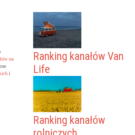
y
Ranking kanałów Van
ałów na
zne
Life
kich
i
Ranking kanałów
rolniczych