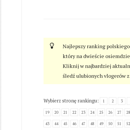
Najlepszy ranking polskiego 
który na dwieście osiemdzi
Kliknij w najbardziej aktual
śledź ulubionych vlogerów z 
Wybierz stronę rankingu:
1
2
3
19
20
21
22
23
24
25
26
27
2
43
44
45
46
47
48
49
50
51
5