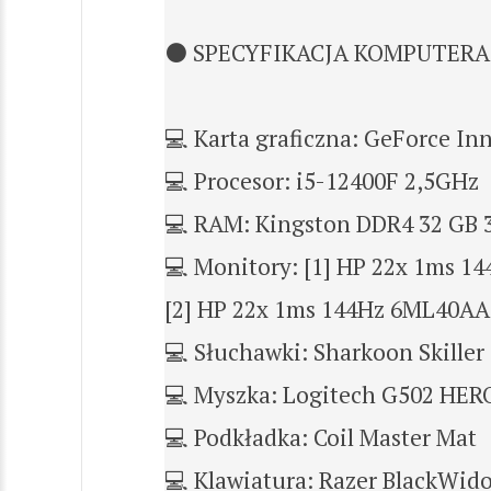
⚫ SPECYFIKACJA KOMPUTER
💻 Karta graficzna: GeForce I
💻 Procesor: i5-12400F 2,5GHz
💻 RAM: Kingston DDR4 32 GB 
💻 Monitory: [1] HP 22x 1ms 1
[2] HP 22x 1ms 144Hz 6ML40AA
💻 Słuchawki: Sharkoon Skille
💻 Myszka: Logitech G502 HER
💻 Podkładka: Coil Master Mat
💻 Klawiatura: Razer BlackWi