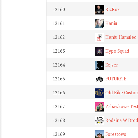
12160
RizRox
12161
Haniu
12162
Heniu Hamulec
12163
Hype Squad
12164
Kejzer
12165
FUTURYJE
12166
Old Bike Custo
12167
Zabawkowe Tes
12168
Rodzina W Drod
12169
Forestowo