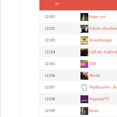
#*
12101
Bajan Art
12102
Szkoła Akordeo
12103
BrainDamage
12104
Call me Andrzej
12105
IKM
12106
Norad
12107
Wędkarstwo - Kie
12108
PogramyTV
12109
Rexis