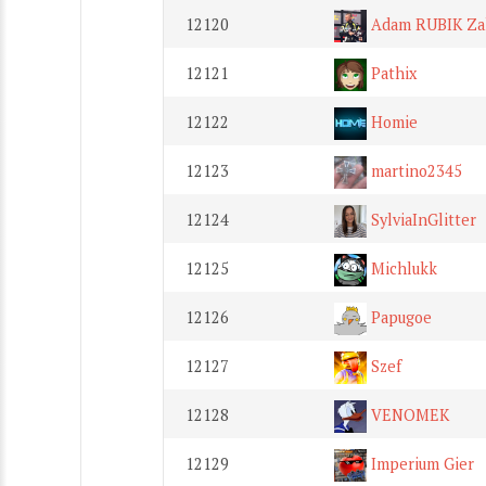
12120
Adam RUBIK Za
12121
Pathix
12122
Homie
12123
martino2345
12124
SylviaInGlitter
12125
Michlukk
12126
Papugoe
12127
Szef
12128
VENOMEK
12129
Imperium Gier