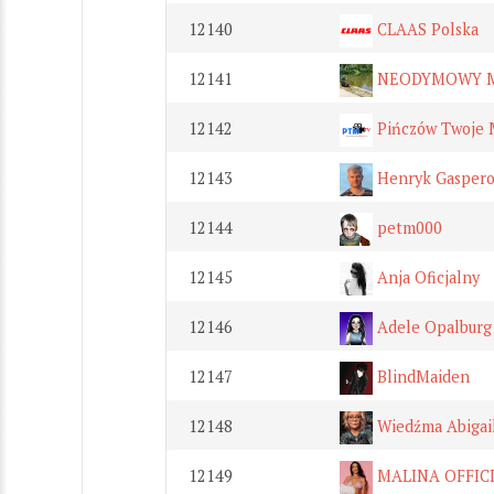
12140
CLAAS Polska
12141
NEODYMOWY 
12142
Pińczów Twoje 
12143
Henryk Gaspero
12144
petm000
12145
Anja Oficjalny
12146
Adele Opalburg
12147
BlindMaiden
12148
Wiedźma Abigai
12149
MALINA OFFIC