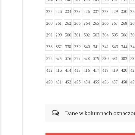
222
223
224
225
226
227
228
229
230
23
260
261
262
263
264
265
266
267
268
26
298
299
300
301
302
303
304
305
306
30
336
337
338
339
340
341
342
343
344
34
374
375
376
377
378
379
380
381
382
38
412
413
414
415
416
417
418
419
420
42
450
451
452
453
454
455
456
457
458
45
Dane w kolumnach oznaczonyc