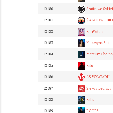
12180
Szafirowe Szkie
12181
ŚWIATOWE BIO
12182
KariWitch
12183
Katarzyna Soja
12184
Mateusz Chojna
12185
Kito
12186
AS WYWIADU
12187
Siewcy Lednicy
12188
Kikis
12189
ROOBS