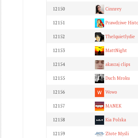
12150
Cinnrey
12151
Prawdziwe Histo
12152
TheIquietlydie
12153
MattNight
12154
akaszaj clips
12155
Duch Mroku
12156
Wowo
12157
MANEK
12158
Kia Polska
12159
Złote Myśli