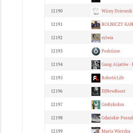
12190
Wizny Dziennik
12191
ROLNICZY KA
12192
sylwia
12193
Podróżne
12194
Gang Azjatów - 
12195
RoboticLife
12196
DJNewBoost
12197
Grubykokos
12198
Gdańskie Poszuk
12199
Marta Wierzba