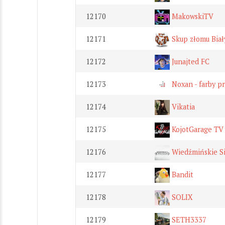
12170
MakowskiTV
12171
Skup złomu Biał
12172
Junajted FC
12173
Noxan - farby p
12174
Vikatia
12175
KojotGarage TV
12176
Wiedźmińskie Si
12177
Bandit
12178
SOLIX
12179
SETH3337