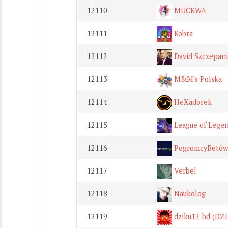
12110
MUCKWA
12111
Kobra
12112
David Szczepan
12113
M&M's Polska
12114
HeXadorek
12115
League of Legend
12116
PogromcyBetów
12117
Verbel
12118
Naukolog
12119
dziku12 hd (DZ