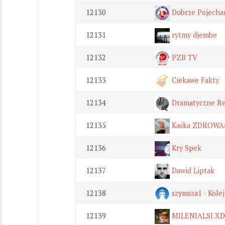
12130
Dobrze Pojecha
12131
rytmy djembe
12132
PZB TV
12133
Ciekawe Fakty
12134
Dramatyczne Re
12135
Kaśka ZDROWA
12136
Kry Spek
12137
Dawid Liptak
12138
szymsza1 - Kolej
12139
MILENIALSI XD