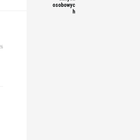
osobowyc
h
26