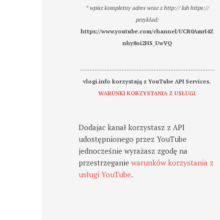
* wpisz kompletny adres wraz z http:// lub https://
przykład:
https://www.youtube.com/channel/UCR0AmrI4Z
nhy8oi2HS_UwVQ
-------------------------------------------------------
vlogi.info korzystają z YouTube API Services.
WARUNKI KORZYSTANIA Z USŁUGI
Dodajac kanał korzystasz z API
udostępnionego przez YouTube
jednocześnie wyrażasz zgodę na
przestrzeganie
warunków korzystania z
usługi YouTube
.