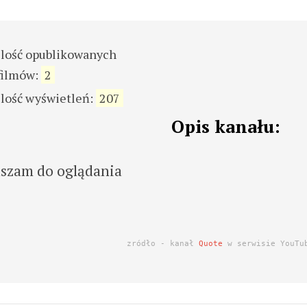
ilość opublikowanych
filmów:
2
ilość wyświetleń:
207
Opis kanału:
aszam do oglądania
zródło - kanał
Quote
w serwisie YouTu