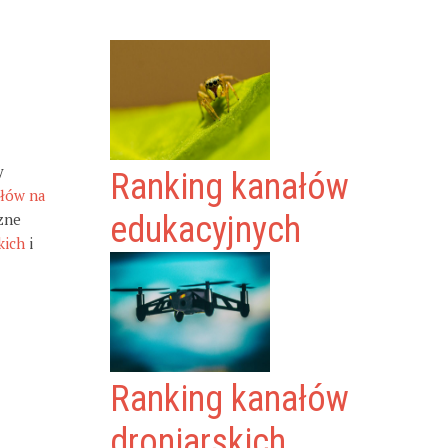
y
Ranking kanałów
ałów na
zne
edukacyjnych
kich
i
Ranking kanałów
droniarskich