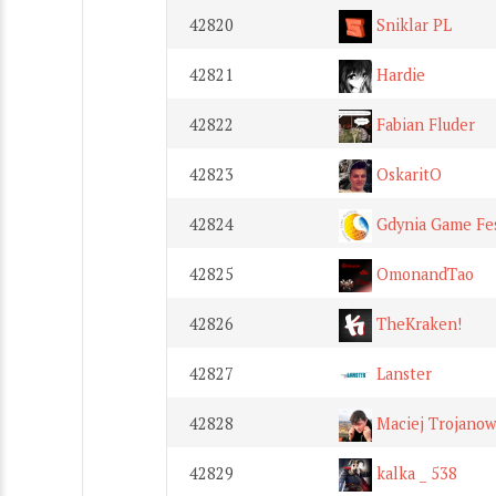
42820
Sniklar PL
42821
Hardie
42822
Fabian Fluder
42823
OskaritO
42824
Gdynia Game Fes
42825
OmonandTao
42826
TheKraken!
42827
Lanster
42828
Maciej Trojanow
42829
kalka _ 538