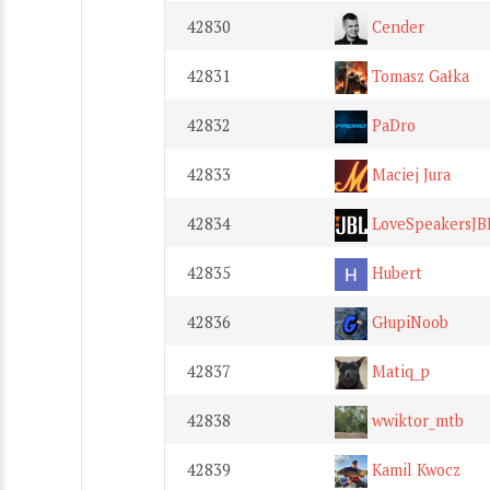
42830
Cender
42831
Tomasz Gałka
42832
PaDro
42833
Maciej Jura
42834
LoveSpeakersJB
42835
Hubert
42836
GłupiNoob
42837
Matiq_p
42838
wwiktor_mtb
42839
Kamil Kwocz