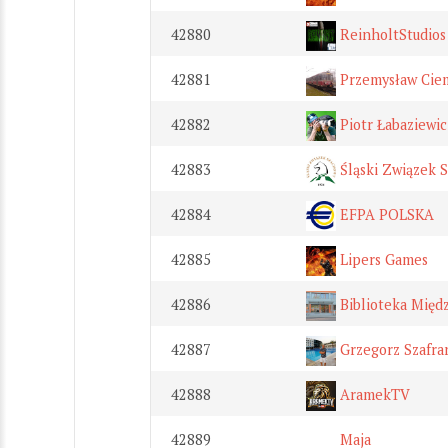
42880
ReinholtStudios
42881
Przemysław Cie
42882
Piotr Łabaziewic
42883
Śląski Związek 
42884
EFPA POLSKA
42885
Lipers Games
42886
Biblioteka Międ
42887
Grzegorz Szafra
42888
AramekTV
42889
Maja