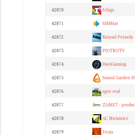
42870
Ichigs
42871
SIMMat
42872
Konrad Petarda
42873
PIOTROTV
42874
HaviGaming
42875
Sound Garden H
42876
agro real
42877
ZAMET - produce
42878
AC Nieławice
42879
Fenix