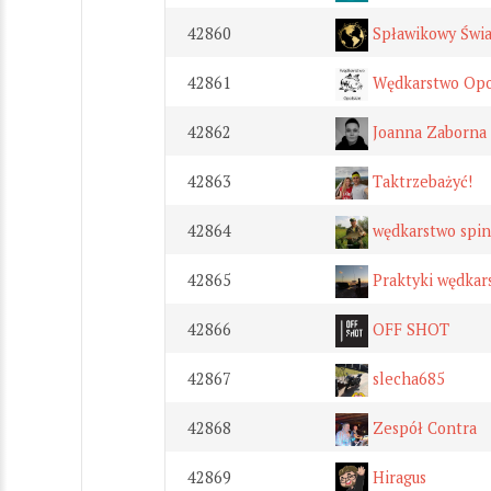
42860
Spławikowy Świat
42861
Wędkarstwo Opo
42862
Joanna Zaborna
42863
Taktrzebażyć!
42864
wędkarstwo spi
42865
Praktyki wędkar
42866
OFF SHOT
42867
slecha685
42868
Zespół Contra
42869
Hiragus