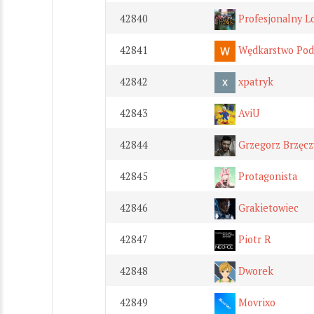
42840
Profesjonalny L
42841
Wędkarstwo Pod
42842
xpatryk
42843
AviU
42844
Grzegorz Brzęcz
42845
Protagonista
42846
Grakietowiec
42847
Piotr R
42848
Dworek
42849
Movrixo