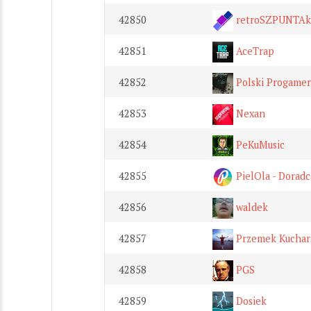
42850
retroSZPUNTAk
42851
AceTrap
42852
Polski Progamer
42853
Nexan
42854
PeKuMusic
42855
PielOla - Dorad
42856
waldek
42857
Przemek Kuchar
42858
PGS
42859
Dosiek