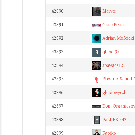
42890
Maryæ
42891
GraczFizza
42892
Adrian Mościcki
42893
qlebo 97
42894
spawacz125
42895
Phoenix Sound A
42896
glupiowyszlo
42897
Dom Organiczn
42898
PaLDEK 342
42899
Kapiko