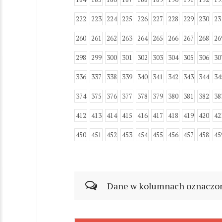
222
223
224
225
226
227
228
229
230
23
260
261
262
263
264
265
266
267
268
26
298
299
300
301
302
303
304
305
306
30
336
337
338
339
340
341
342
343
344
34
374
375
376
377
378
379
380
381
382
38
412
413
414
415
416
417
418
419
420
42
450
451
452
453
454
455
456
457
458
45
Dane w kolumnach oznaczonyc