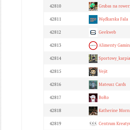
42810
Grubas na rower
42811
Wędkarska Fala
42812
Geekweb
42813
Alimenty Gamin
42814
Sportowy_karpia
42815
Vejit
42816
Mateusz Cards
42817
BoRo
42818
Katherine Morni
42819
Centrum Kreatyw