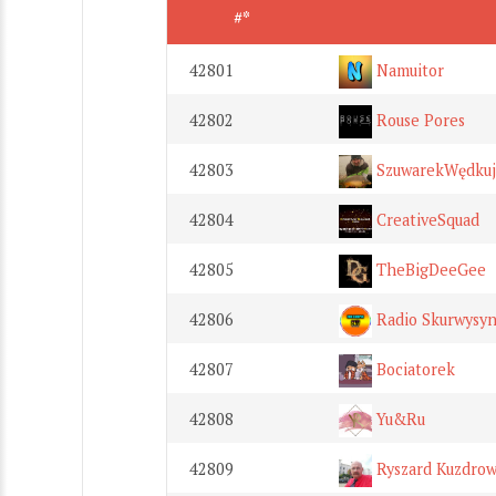
#*
42801
Namuitor
42802
Rouse Pores
42803
SzuwarekWędkuj
42804
CreativeSquad
42805
TheBigDeeGee
42806
Radio Skurwysy
42807
Bociatorek
42808
Yu&Ru
42809
Ryszard Kuzdrow