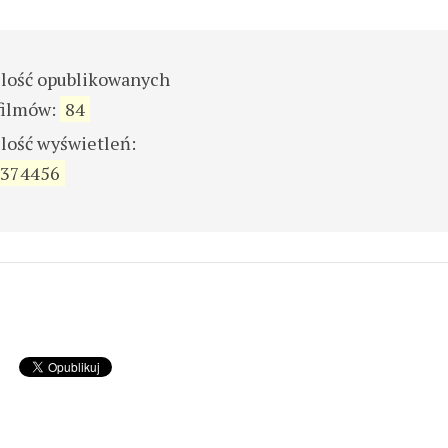
ilość opublikowanych
filmów:
84
ilość wyświetleń:
374456