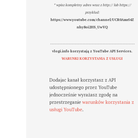
* wpisz kompletny adres wraz z http:// lub https://
przykład:
https://www.youtube.com/channel/UCR0AmrI4Z
nhy8oi2HS_UwVQ
-------------------------------------------------------
vlogi.info korzystają z YouTube API Services.
WARUNKI KORZYSTANIA Z USŁUGI
Dodajac kanał korzystasz z API
udostępnionego przez YouTube
jednocześnie wyrażasz zgodę na
przestrzeganie
warunków korzystania z
usługi YouTube
.