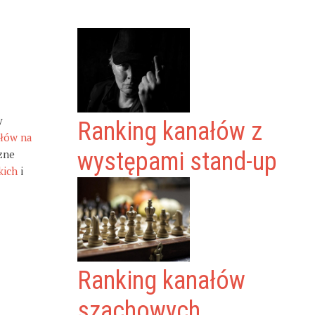
y
Ranking kanałów z
ałów na
zne
występami stand-up
kich
i
Ranking kanałów
szachowych