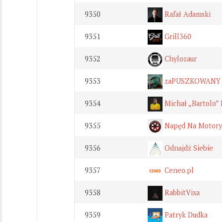
9350
Rafał Adamski
9351
Grill360
9352
Chylozaur
9353
zaPUSZKOWANY
9354
Michał „Bartolo” 
9355
Napęd Na Motory
9356
Odnajdź Siebie
9357
Ceneo.pl
9358
RabbitVixa
9359
Patryk Dudka