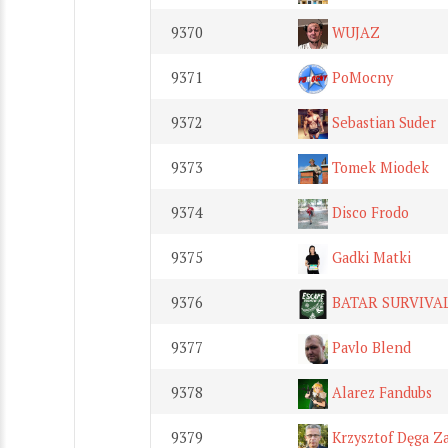
9370
WUJAZ
9371
PoMocny
9372
Sebastian Suder
9373
Tomek Miodek
9374
Disco Frodo
9375
Gadki Matki
9376
BATAR SURVIVA
9377
Pavlo Blend
9378
Alarez Fandubs
9379
Krzysztof Dęga Z