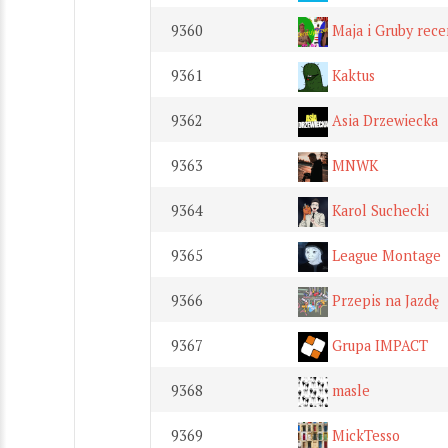
9360
Maja i Gruby rece
9361
Kaktus
9362
Asia Drzewiecka
9363
MNWK
9364
Karol Suchecki
9365
League Montage
9366
Przepis na Jazdę
9367
Grupa IMPACT
9368
masle
9369
MickTesso