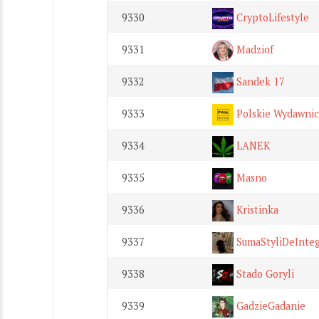
9330
CryptoLifestyle
9331
Madziof
9332
Sandek 17
9333
Polskie Wydawni
9334
LANEK
9335
Masno
9336
Kristinka
9337
SumaStyliDeInte
9338
Stado Goryli
9339
GadzieGadanie