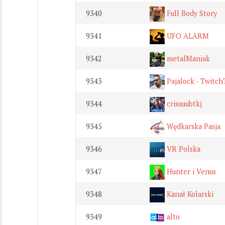
9340
Full Body Story
9341
UFO ALARM
9342
metalManiak
9343
Pajalock - Twitc
9344
crisuuubtkj
9345
Wędkarska Pasja
9346
VR Polska
9347
Hunter i Venus
9348
Kanał Kolarski
9349
alto