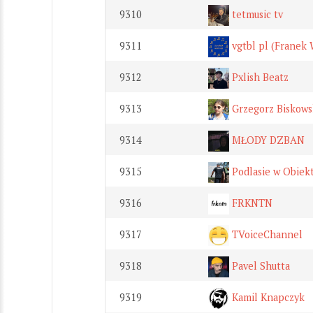
9310
tetmusic tv
9311
vgtbl pl (Franek
9312
Pxlish Beatz
9313
Grzegorz Biskows
9314
MŁODY DZBAN
9315
Podlasie w Obiek
9316
FRKNTN
9317
TVoiceChannel
9318
Pavel Shutta
9319
Kamil Knapczyk