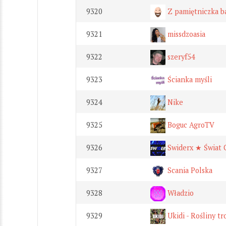
9320
Z pamiętniczka ba
9321
missdzoasia
9322
szeryf54
9323
Ścianka myśli
9324
Nike
9325
Boguc AgroTV
9326
Swiderx ★ Świat 
9327
Scania Polska
9328
Władzio
9329
Ukidi - Rośliny t