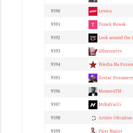
9390
Lewica
9391
Tomek Nowak
9392
Look around the 
9393
xShironette
9394
Wiedza Na Pozio
9395
Zostać Streamer
9396
MomsenTM
9397
MrRafcio35
9398
Artiste Oficjalnie
9399
Piotr Najzer