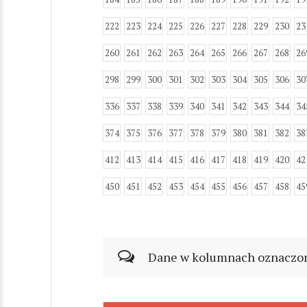
222
223
224
225
226
227
228
229
230
23
260
261
262
263
264
265
266
267
268
26
298
299
300
301
302
303
304
305
306
30
336
337
338
339
340
341
342
343
344
34
374
375
376
377
378
379
380
381
382
38
412
413
414
415
416
417
418
419
420
42
450
451
452
453
454
455
456
457
458
45
Dane w kolumnach oznaczonyc