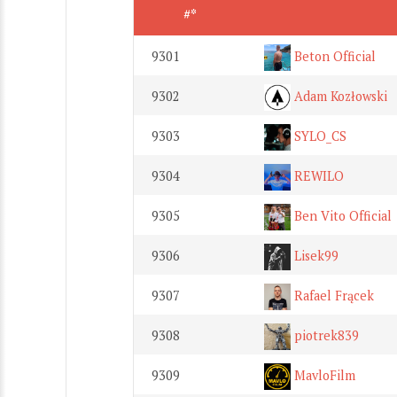
#*
9301
Beton Official
9302
Adam Kozłowski
9303
SYLO_CS
9304
REWILO
9305
Ben Vito Official
9306
Lisek99
9307
Rafael Frącek
9308
piotrek839
9309
MavloFilm