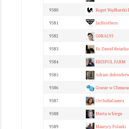
9380
Kogut Wędkarski 
9381
JazBrothers
9382
G0RAL93
9383
Ks. Dawid Kwiatko
9384
KRISPOL FARM
9385
Adrian dobrodrew
9386
Granie w Chmura
9387
OrchidiaGames
9388
Marta w biegu
9389
Maurycy Polaski