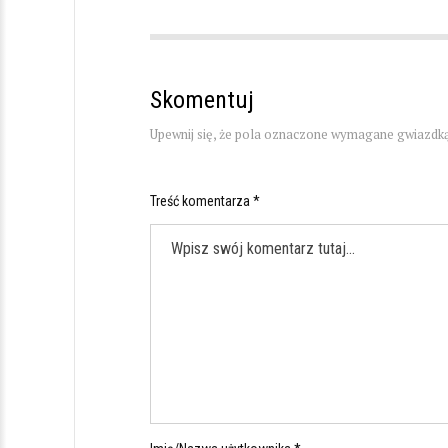
Skomentuj
Upewnij się, że pola oznaczone wymagane gwiazdką
Treść komentarza *