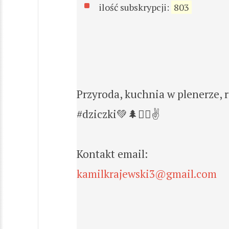
ilość subskrypcji:
803
Przyroda, kuchnia w plenerze,
#dziczki💚🌲🚵‍♂️✌️
Kontakt email:
kamilkrajewski3@gmail.com