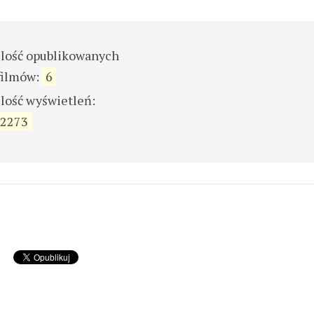
ilość opublikowanych
filmów:
6
ilość wyświetleń:
2273