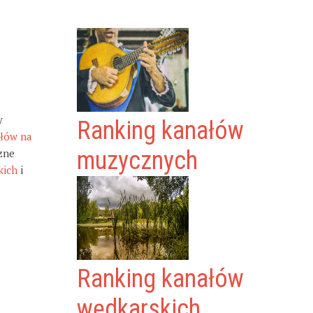
y
Ranking kanałów
ałów na
zne
muzycznych
kich
i
Ranking kanałów
wędkarskich