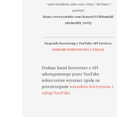
* wpisz kompletny adres wraz z http:// lub https://
przykład:
https://www.youtube.com/channel/UCR0AmrI4Z
nhy8oi2HS_UwVQ
-------------------------------------------------------
vlogi.info korzystają z YouTube API Services.
WARUNKI KORZYSTANIA Z USŁUGI
Dodajac kanał korzystasz z API
udostępnionego przez YouTube
jednocześnie wyrażasz zgodę na
przestrzeganie
warunków korzystania z
usługi YouTube
.