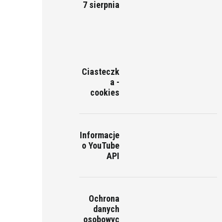
7 sierpnia
Ciasteczk
a -
cookies
Informacje
o YouTube
API
Ochrona
danych
osobowyc