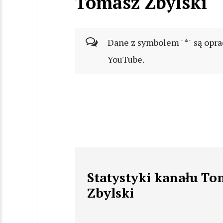
Tomasz Zbylski
Dane z symbolem "*" są opra
YouTube.
Statystyki kanału To
Zbylski