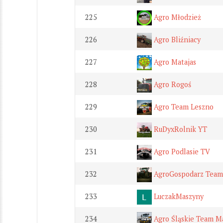
225
Agro Młodzież
226
Agro Bliźniacy
227
Agro Matajas
228
Agro Rogoś
229
Agro Team Leszno
230
RuDyxRolnik YT
231
Agro Podlasie TV
232
AgroGospodarz Team
233
LuczakMaszyny
234
Agro Śląskie Team M