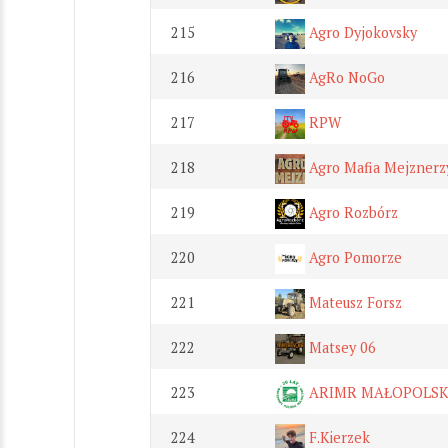
215
Agro Dyjokovsky
216
AgRo NoGo
217
RPW
218
Agro Mafia Mejznerz
219
Agro Rozbórz
220
Agro Pomorze
221
Mateusz Forsz
222
Matsey 06
223
ARIMR MAŁOPOLS
224
F.Kierzek