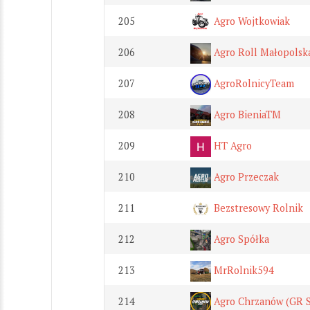
205
Agro Wojtkowiak
206
Agro Roll Małopolsk
207
AgroRolnicyTeam
208
Agro BieniaTM
209
HT Agro
210
Agro Przeczak
211
Bezstresowy Rolnik
212
Agro Spółka
213
MrRolnik594
214
Agro Chrzanów (GR S