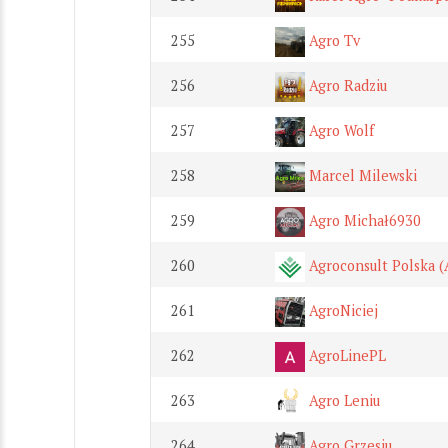
255
Agro Tv
256
Agro Radziu
257
Agro Wolf
258
Marcel Milewski
259
Agro Michał6930
260
Agroconsult Polska (
261
AgroNiciej
262
AgroLinePL
263
Agro Leniu
264
Agro Grzesiu