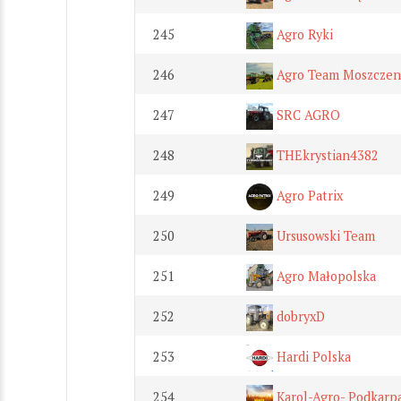
245
Agro Ryki
246
Agro Team Moszczen
247
SRC AGRO
248
THEkrystian4382
249
Agro Patrix
250
Ursusowski Team
251
Agro Małopolska
252
dobryxD
253
Hardi Polska
254
Karol-Agro- Podkarp