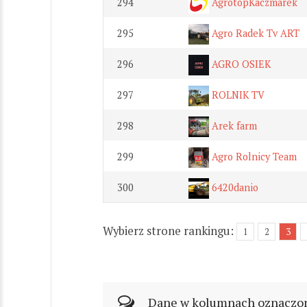
294
AgrotopKaczmarek
295
Agro Radek Tv ART
296
AGRO OSIEK
297
ROLNIK TV
298
Arek farm
299
Agro Rolnicy Team
300
6420danio
Wybierz strone rankingu:
1
2
3
Dane w kolumnach oznaczonyc