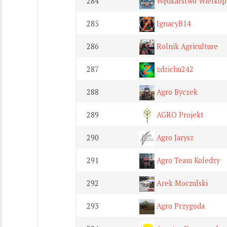
284
Wędkarstwo Wielkop
285
IgnacyB14
286
Rolnik Agriculture
287
zdzichu242
288
Agro Byczek
289
AGRO Projekt
290
Agro Jarysz
291
Agro Team Koledzy
292
Arek Moczulski
293
Agro Przygoda