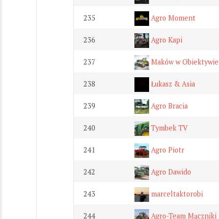
235
Agro Moment
236
Agro Kapi
237
Maków w Obiektywie
238
Łukasz & Asia
239
Agro Bracia
240
Tymbek TV
241
Agro Piotr
242
Agro Dawido
243
marceltaktorobi
244
Agro-Team Mączniki