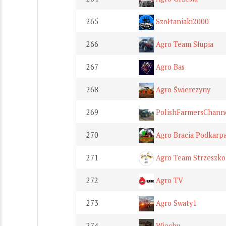
265
Szołtaniaki2000
266
Agro Team Słupia
267
Agro Bas
268
Agro Świerczyny
269
PolishFarmersChann
270
Agro Bracia Podkarpa
271
Agro Team Strzeszko
272
Agro TV
273
Agro Swaty1
274
Wiechu