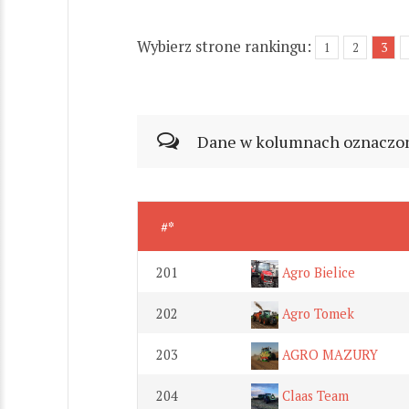
Wybierz strone rankingu:
1
2
3
Dane w kolumnach oznaczonyc
#*
201
Agro Bielice
202
Agro Tomek
203
AGRO MAZURY
204
Claas Team