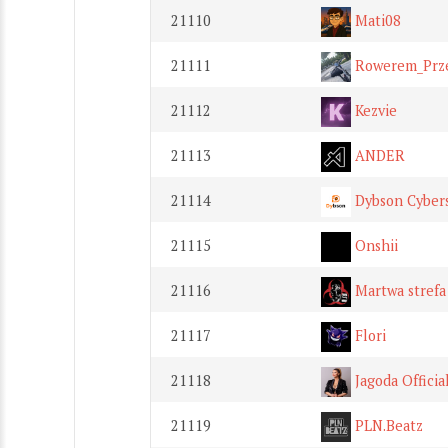
21110
Mati08
21111
Rowerem_Prze
21112
Kezvie
21113
ANDER
21114
Dybson Cybers
21115
Onshii
21116
Martwa strefa
21117
Flori
21118
Jagoda Officia
21119
PLN.Beatz