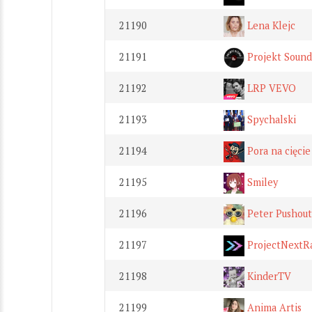
21190
Lena Klejc
21191
Projekt Sound
21192
LRP VEVO
21193
Spychalski
21194
Pora na cięcie
21195
Smiley
21196
Peter Pushout
21197
ProjectNextR
21198
KinderTV
21199
Anima Artis