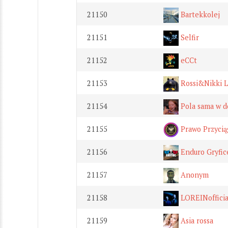
21150
Bartekkolej
21151
Selfir
21152
eCCt
21153
Rossi&Nikki 
21154
Pola sama w 
21155
Prawo Przycią
21156
Enduro Gryfic
21157
Anonym
21158
LOREINofficia
21159
Asia rossa