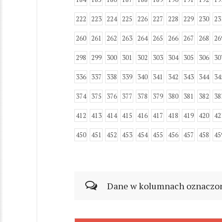
222
223
224
225
226
227
228
229
230
23
260
261
262
263
264
265
266
267
268
26
298
299
300
301
302
303
304
305
306
30
336
337
338
339
340
341
342
343
344
34
374
375
376
377
378
379
380
381
382
38
412
413
414
415
416
417
418
419
420
42
450
451
452
453
454
455
456
457
458
45
Dane w kolumnach oznaczonyc