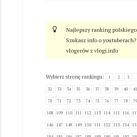
Najlepszy ranking polskiego
Szukasz info o youtuberach? 
vlogerów z vlogi.info
Wybierz stronę rankingu:
1
2
3
32
33
34
35
36
37
38
39
40
4
70
71
72
73
74
75
76
77
78
7
108
109
110
111
112
113
114
115
116
11
146
147
148
149
150
151
152
153
154
15
184
185
186
187
188
189
190
191
192
19