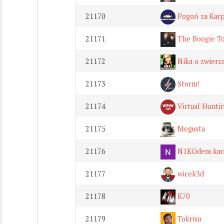
21170
Pogoń za Kar
21171
The Boogie T
21172
Nika o zwierz
21173
Storm!
21174
Virtual Hunti
21175
Megusta
21176
N1KOdem kana
21177
wicek3d
21178
K70
21179
Tokriso