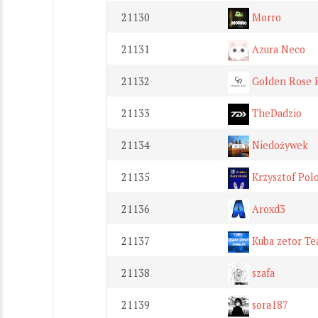
21130
Morro
21131
Azura Neco
21132
Golden Rose 
21133
TheDadzio
21134
Niedożywek
21135
Krzysztof Pol
21136
Aroxd3
21137
Kuba zetor Te
21138
szafa
21139
sora187