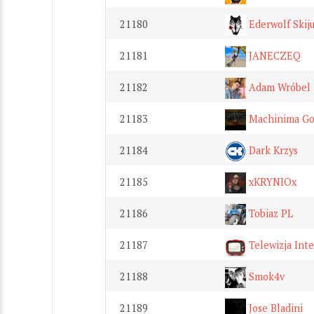
21180
Ederwolf Skij
21181
JANECZEQ
21182
Adam Wróbel
21183
Machinima Go
21184
Dark Krzys
21185
xKRYNIOx
21186
Tobiaz PL
21187
Telewizja Int
21188
Smok4v
21189
Jose Bladini