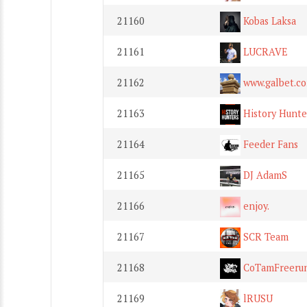
21160
Kobas Laksa
21161
LUCRAVE
21162
www.galbet.co
21163
History Hunte
21164
Feeder Fans
21165
DJ AdamS
21166
enjoy.
21167
SCR Team
21168
CoTamFreerun
21169
lRUSU