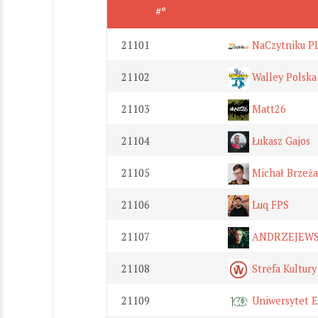
#*
21101
NaCzytniku P
21102
Walley Polska
21103
Matt26
21104
Łukasz Gajos
21105
Michał Brzeża
21106
Luq FPS
21107
ANDRZEJEWS
21108
Strefa Kultur
21109
Uniwersytet 