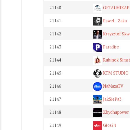
21140
OFTALMIKAP
21141
Paweł - Żaku
21142
Krzysztof Skw
21143
Paradise
21144
Rubinek Simst
21145
KTM STUDIO
21146
NaMaxaTV
21147
JakSiePa3
21148
Zbychupower
21149
Głos24