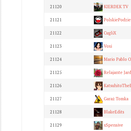
21120
KIERDEK TV
21121
PolskiePodzi
21122
CugliX
21123
Voxi
21124
Mario Pablo Of
21125
Relajante Jard
21126
KatsuhitoThe
21127
Garaż Tomka
21128
BlakeEdits
21129
xSpensive