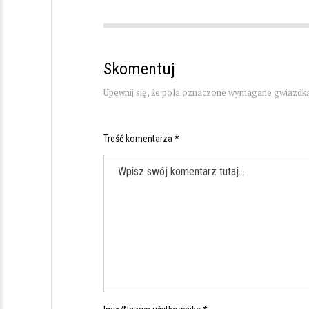
Skomentuj
Upewnij się, że pola oznaczone wymagane gwiazdką
Treść komentarza *