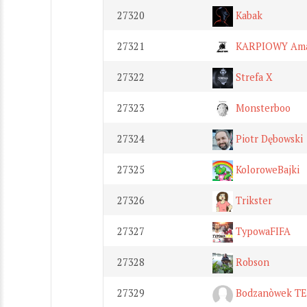
27320
Kabak
27321
KARPIOWY Ama
27322
Strefa X
27323
Monsterboo
27324
Piotr Dębowski
27325
KoloroweBajki
27326
Trikster
27327
TypowaFIFA
27328
Robson
27329
Bodzanòwek T