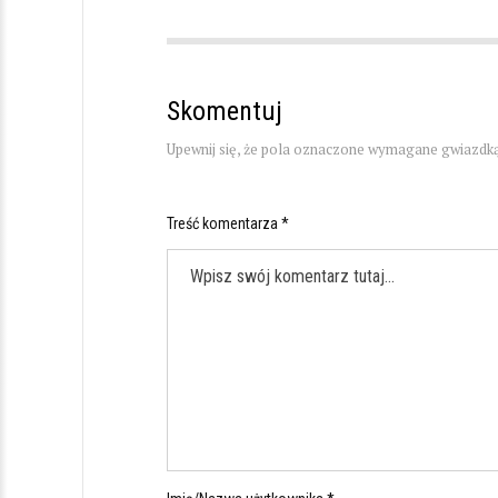
Skomentuj
Upewnij się, że pola oznaczone wymagane gwiazdką
Treść komentarza *