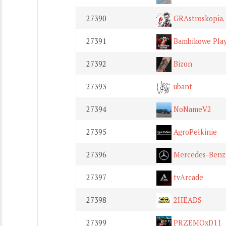
27390
GRAstroskopia. 
27391
Bambikowe Play
27392
Bizon
27393
ubant
27394
NoNameV2
27395
AgroPełkinie
27396
Mercedes-Benz 
27397
tvArcade
27398
2HEADS
27399
PRZEMOxD11