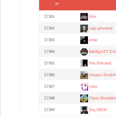
#*
27301
Hite
27302
csgo giveaway
27303
avisu
27304
kubikgryYT Z
27305
Pan Rebrand
27306
Gospa u Zenkó
27307
Asko
27308
Chyży Metaldet
27309
Teq CREW