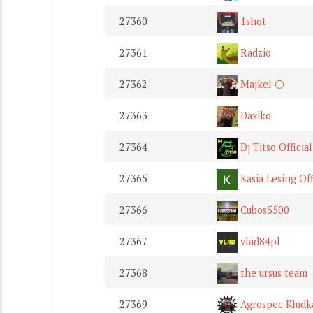
27360
1shot
27361
Radzio
27362
Majkel ⚪️
27363
Daxiko
27364
Dj Titso Official
27365
Kasia Lesing Off
27366
Cubos5500
27367
vlad84pl
27368
the ursus team
27369
Agrospec Kłudk