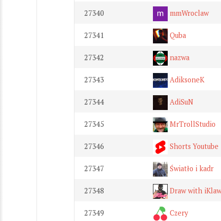
27340
mmWroclaw
27341
Quba
27342
nazwa
27343
AdiksoneK
27344
AdiSuN
27345
MrTrollStudio
27346
Shorts Youtube
27347
Światło i kadr
27348
Draw with iKla
27349
Czery