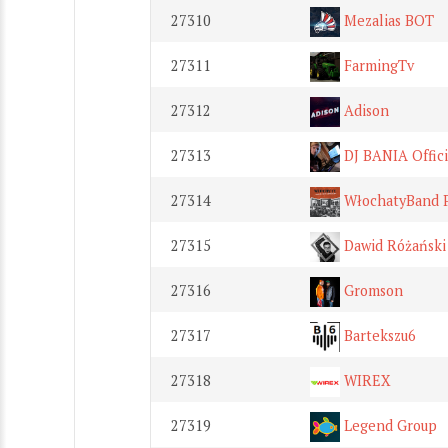
27310
Mezalias BOT
27311
FarmingTv
27312
Adison
27313
DJ BANIA Offici
27314
WłochatyBand 
27315
Dawid Różański
27316
Gromson
27317
Bartekszu6
27318
WIREX
27319
Legend Group