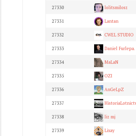
27330
lolitsmilosz
27331
Lantan
27332
CWEL STUDIO
27333
Daniel Furlepa.
27334
MaLaN
27335
OZI
27336
AnGeLpZ
27337
HistoriaLotnict
27338
liz mj
27339
Lixay