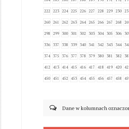
222
223
224
225
226
227
228
229
230
23
260
261
262
263
264
265
266
267
268
26
298
299
300
301
302
303
304
305
306
30
336
337
338
339
340
341
342
343
344
34
374
375
376
377
378
379
380
381
382
38
412
413
414
415
416
417
418
419
420
42
450
451
452
453
454
455
456
457
458
45
Dane w kolumnach oznaczonyc