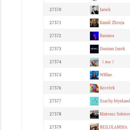
27370
Janek
27371
Kamil Zbroja
27372
Baniura
27373
Damian Jasek
27374
《 яισ 》
27375
WBlue
27376
Kecelek
27377
Szachy błyskaw
27378
Mateusz Sobiers
27379
BEJLULANDIA