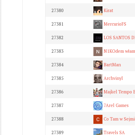
27380
Kirat
27381
MercurioFS
27382
LOS SANTOS D
27383
N1KOdem włamal
27384
BartMan
27385
Archvinyl
27386
Majkel Tempo B
27387
7Arel Games
27388
Co Tam w Sejmi
27389
Travels SA