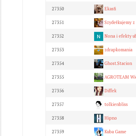
27350
Ekasfi
27351
Szydełkujemy z 
27352
Nona i efekty u
27353
zdrapkomania
27354
Ghost.Stacion
27355
AGROTEAM Wie
27356
Diffek
27357
tolkienbliss
27358
Hipno
27359
Kuba Game