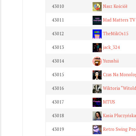
43010
Nasz Kościół
43011
Mad Matters TV
43012
TheMikOs15
43013
jack_324
43014
Yuzushii
43015
Czas Na Monolo
43016
Wiktoria “Witold
43017
MTUS
43018
Kasia Pluczyńska
43019
Retro Swing Pro