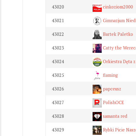
43020
cinkoziom2000
43021
Gimnazjum Niedr
43022
Bartek Paletko
43023
Catty the Werec
43024
Orkiestra Dęta z
43025
flaming
43026
papceusz
43027
PolishOCE
43028
samanta red
43029
Rybki Picie Nasze