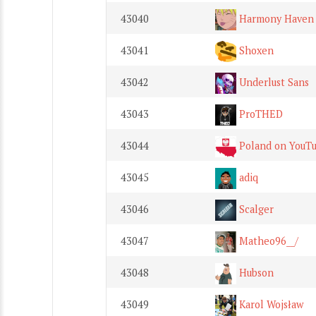
43040
Harmony Haven
43041
Shoxen
43042
Underlust Sans
43043
ProTHED
43044
Poland on YouT
43045
adiq
43046
Scalger
43047
Matheo96__/
43048
Hubson
43049
Karol Wojsław