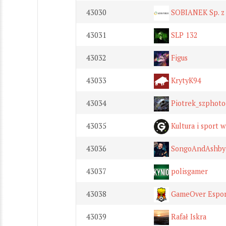
43030
SOBIANEK Sp. z 
43031
SLP 132
43032
Figus
43033
KrytyK94
43034
Piotrek_szphoto
43035
Kultura i sport 
43036
SongoAndAshby
43037
polisgamer
43038
GameOver Espor
43039
Rafał Iskra