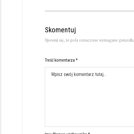
Skomentuj
Upewnij się, że pola oznaczone wymagane gwiazdką
Treść komentarza *