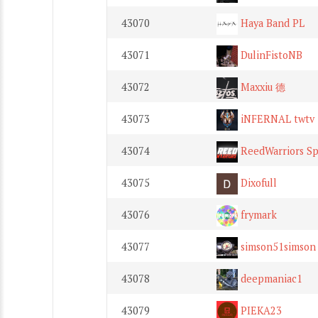
43070
Haya Band PL
43071
DulinFistoNB
43072
Maxxiu 德
43073
iNFERNAL twtv
43074
ReedWarriors Sp
43075
Dixofull
43076
frymark
43077
simson51simson
43078
deepmaniac1
43079
PIEKA23