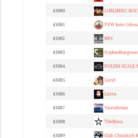
43080
LUBLINIEC KO
43081
PZW koło Gdyni
43082
NPC
43083
SzajbusMargon
43084
POLISH SCALE
43085
Goryl
43086
Listva
43087
Vantidotum
43088
TheNova
43089
Klub Chińskich 