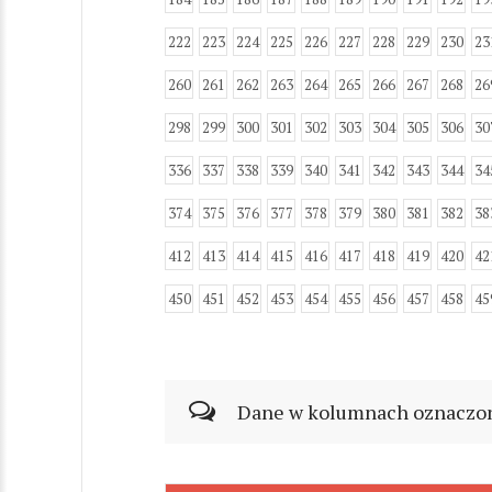
222
223
224
225
226
227
228
229
230
23
260
261
262
263
264
265
266
267
268
26
298
299
300
301
302
303
304
305
306
30
336
337
338
339
340
341
342
343
344
34
374
375
376
377
378
379
380
381
382
38
412
413
414
415
416
417
418
419
420
42
450
451
452
453
454
455
456
457
458
45
Dane w kolumnach oznaczonyc