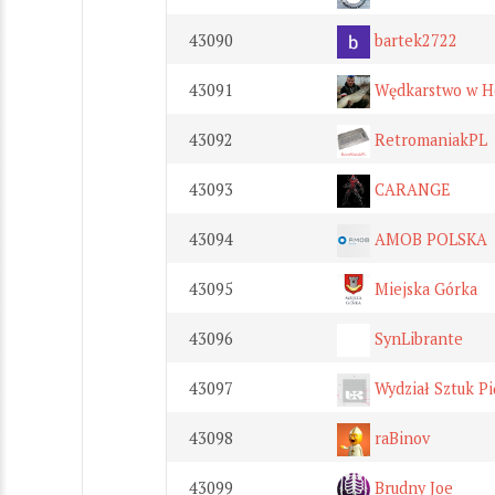
43090
bartek2722
43091
Wędkarstwo w H
43092
RetromaniakPL
43093
CARANGE
43094
AMOB POLSKA
43095
Miejska Górka
43096
SynLibrante
43097
Wydział Sztuk P
43098
raBinov
43099
Brudny Joe