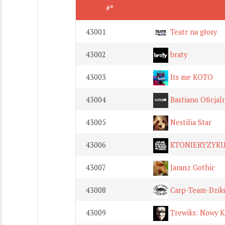
#*
43001
Teatr na głosy
43002
braty
43003
Its me KOTO
43004
Bastiano Oficjal
43005
Nestilia Star
43006
KTONIERYZYKU
43007
Janusz Gothic
43008
Carp-Team-Dzik
43009
Trewiks: Nowy K