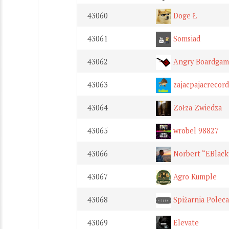
43060
Doge Ł
43061
Somsiad
43062
Angry Boardgam
43063
zajacpajacrecord
43064
Zołza Zwiedza
43065
wrobel 98827
43066
Norbert “EBlack
43067
Agro Kumple
43068
Spiżarnia Poleca
43069
Elevate