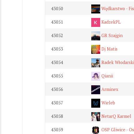
43050
Wędkarstwo - Fi
43051
KadzekPL
43052
GR Szajgin
43053
Dj Matis
43054
Radek Włodarski
43055
Qianii
43056
Arminex
43057
Wieleb
43058
NetarQ Karmel
43059
OSP Gliwice - O