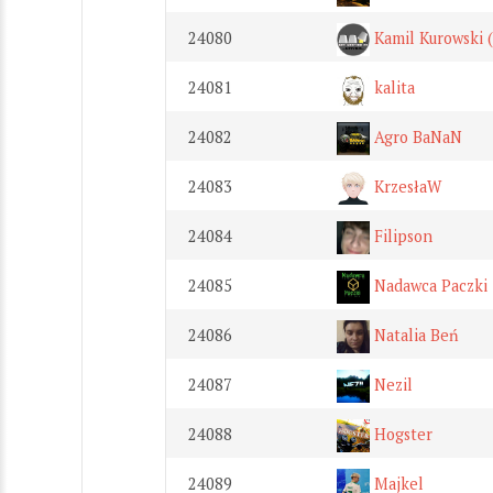
24080
Kamil Kurowski (
24081
kalita
24082
Agro BaNaN
24083
KrzesłaW
24084
Filipson
24085
Nadawca Paczki
24086
Natalia Beń
24087
Nezil
24088
Hogster
24089
Majkel