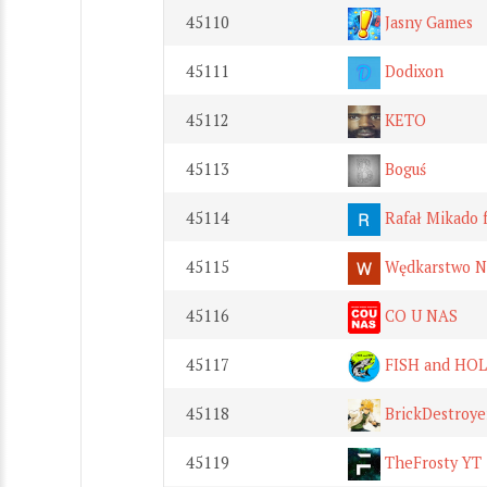
45110
Jasny Games
45111
Dodixon
45112
KETO
45113
Boguś
45114
Rafał Mikado 
45115
Wędkarstwo N
45116
CO U NAS
45117
FISH and HOL 
45118
BrickDestroye
45119
TheFrosty YT