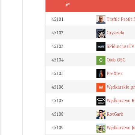
#*
45101
Traffic Profit
45102
Gryzelda
45103
SPidincjuszTV
45104
Qiub OSG
45105
PreXter
45106
Wędkarskie pr
45107
Wędkarstwo B
45108
RotGarb
45109
Wędkarstwo Ju