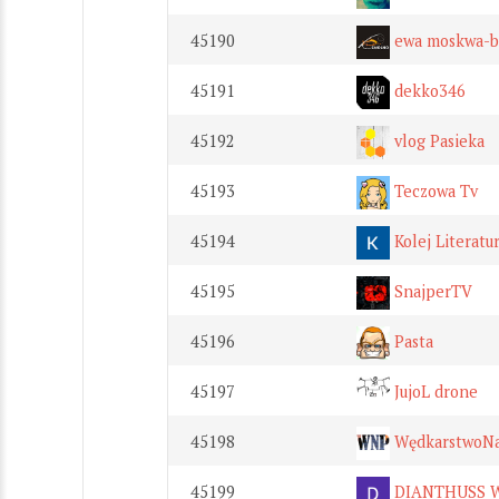
45190
ewa moskwa-b
45191
dekko346
45192
vlog Pasieka
45193
Teczowa Tv
45194
Kolej Literatu
45195
SnajperTV
45196
Pasta
45197
JujoL drone
45198
WędkarstwoNa
45199
DIANTHUSS 