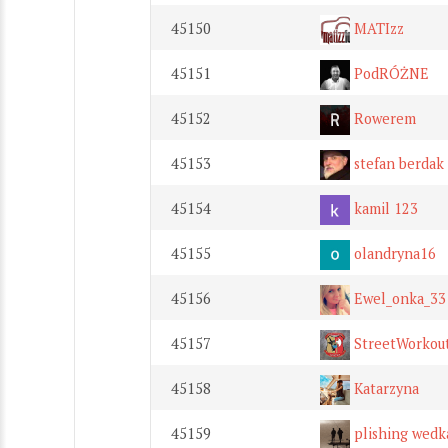
45150
MATIzz
45151
PodRÓŻNE
45152
Rowerem
45153
stefan berdak
45154
kamil 123
45155
olandryna16
45156
Ewel_onka_33
45157
StreetWorkou
45158
Katarzyna
45159
plishing wedk