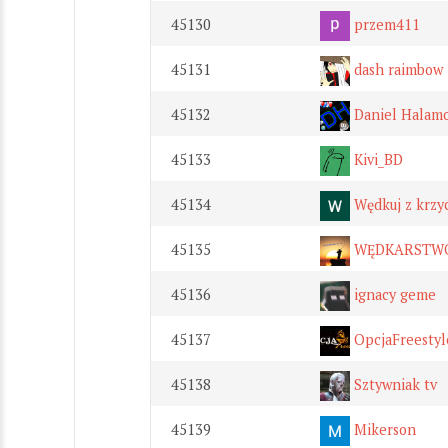
45130
przem411
45131
dash raimbow
45132
Daniel Halam
45133
Kivi_BD
45134
Wędkuj z krzy
45135
WĘDKARSTWO
45136
ignacy geme
45137
OpcjaFreestyl
45138
Sztywniak tv
45139
Mikerson