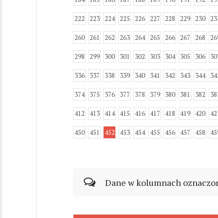
222
223
224
225
226
227
228
229
230
23
260
261
262
263
264
265
266
267
268
26
298
299
300
301
302
303
304
305
306
30
336
337
338
339
340
341
342
343
344
34
374
375
376
377
378
379
380
381
382
38
412
413
414
415
416
417
418
419
420
42
450
451
452
453
454
455
456
457
458
45
Dane w kolumnach oznaczonyc