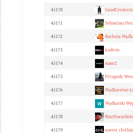
45170
GoodCreateAr
45171
Sebastian Des
45172
Kuchnia Wędk
45173
kndr.eu
45174
maur2
45175
Przygody Wes
45176
Wędkarstwo Ł
45177
Wędkarski Wy
45178
MazStacjeKol
45179
unrest clothi