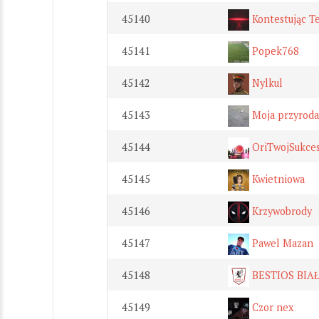
45140
Kontestując Te
45141
Popek768
45142
Nylkul
45143
Moja przyroda
45144
OriTwojSukce
45145
Kwietniowa
45146
Krzywobrody
45147
Pawel Mazan
45148
BESTIOS BIA
45149
Czor nex