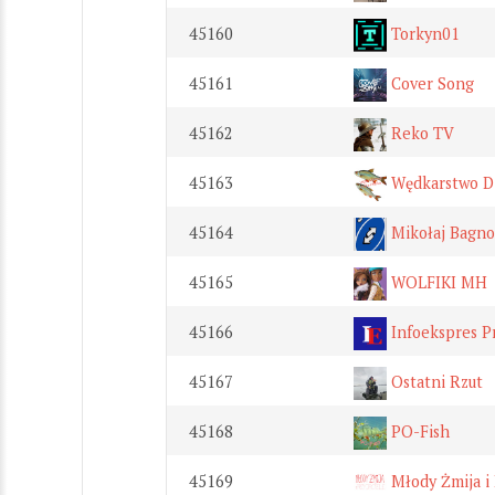
45160
Torkyn01
45161
Cover Song
45162
Reko TV
45163
Wędkarstwo Dz
45164
Mikołaj Bagno
45165
WOLFIKI MH
45166
Infoekspres Pr
45167
Ostatni Rzut
45168
PO-Fish
45169
Młody Żmija i 