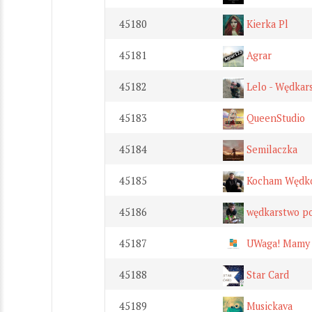
45180
Kierka Pl
45181
Agrar
45182
Lelo - Wędkars
45183
QueenStudio
45184
Semilaczka
45185
Kocham Wędk
45186
wędkarstwo p
45187
UWaga! Mamy 
45188
Star Card
45189
Musickava