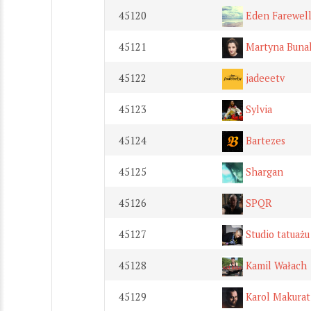
45120
Eden Farewel
45121
Martyna Buna
45122
jadeeetv
45123
Sylvia
45124
Bartezes
45125
Shargan
45126
SPQR
45127
Studio tatuażu
45128
Kamil Wałach
45129
Karol Makurat