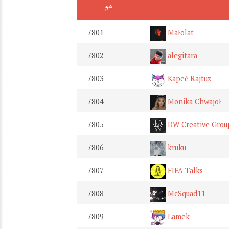
#*
7801
Małolat
7802
alegitara
7803
Kapeć Rajtuz
7804
Monika Chwajoł
7805
DW Creative Grou
7806
kruku
7807
FIFA Talks
7808
McSquad11
7809
Lamek