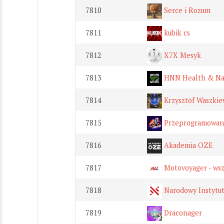
7810
Serce i Rozum
7811
kubik cs
7812
X7X Mesyk
7813
HNN Health & Nat
7814
Krzysztof Waszkie
7815
Przeprogramowan
7816
Akademia OZE
7817
Motovoyager - wsz
7818
Narodowy Instytut
7819
Draconager