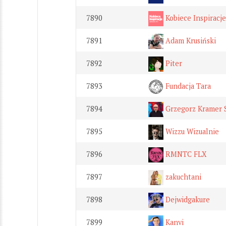
7890
Kobiece Inspiracje
7891
Adam Krusiński
7892
Piter
7893
Fundacja Tara
7894
Grzegorz Kramer 
7895
Wizzu Wizualnie
7896
RMNTC FLX
7897
zakuchtani
7898
Dejwidgakure
7899
Kanvi