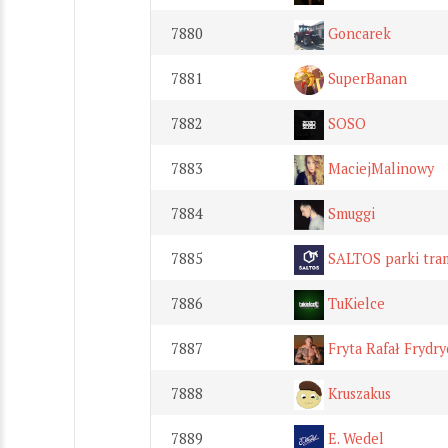
7880
Goncarek
7881
SuperBanan
7882
SOSO
7883
MaciejMalinowy
7884
Smuggi
7885
SALTOS parki tra
7886
TuKielce
7887
Fryta Rafał Frydr
7888
Kruszakus
7889
E. Wedel