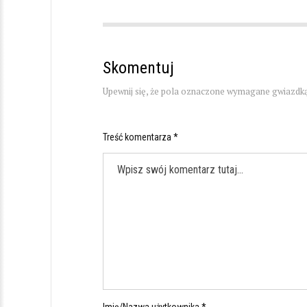
Skomentuj
Upewnij się, że pola oznaczone wymagane gwiazdką
Treść komentarza *