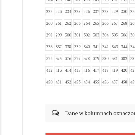
222
223
224
225
226
227
228
229
230
23
260
261
262
263
264
265
266
267
268
26
298
299
300
301
302
303
304
305
306
30
336
337
338
339
340
341
342
343
344
34
374
375
376
377
378
379
380
381
382
38
412
413
414
415
416
417
418
419
420
42
450
451
452
453
454
455
456
457
458
45
Dane w kolumnach oznaczonyc