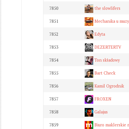
7850
the slowlifers
7851
Mechanika u muzy
7852
Edyta
7853
DEZERTERTV
7854
Ton składowy
7855
Bart Check
7856
Kamil Ogrodnik
7857
FROXEN
7858
Galajus
7859
Biuro maklerskie