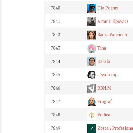
7840
Ola Petrus
7841
Artur Filipowicz
7842
Baera Wojciech
7843
Tina
7844
Daksio
7845
atsydo rap
7846
RBN.M
7847
Frograf
7848
Vedica
7849
Zostań Profesjona