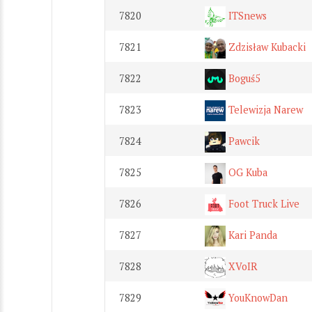
7820
ITSnews
7821
Zdzisław Kubacki
7822
Boguś5
7823
Telewizja Narew
7824
Pawcik
7825
OG Kuba
7826
Foot Truck Live
7827
Kari Panda
7828
XVoIR
7829
YouKnowDan