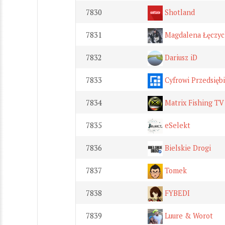
7830
Shotland
7831
Magdalena Łęczyc
7832
Dariusz iD
7833
Cyfrowi Przedsięb
7834
Matrix Fishing TV
7835
eSelekt
7836
Bielskie Drogi
7837
Tomek
7838
FYBEDI
7839
Luure & Worot