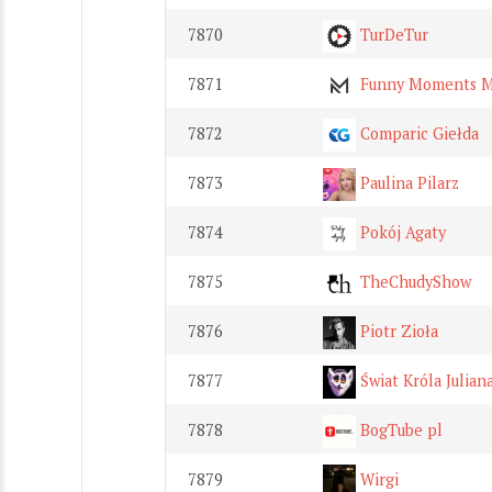
7870
TurDeTur
7871
Funny Moments M
7872
Comparic Giełda
7873
Paulina Pilarz
7874
Pokój Agaty
7875
TheChudyShow
7876
Piotr Zioła
7877
Świat Króla Julian
7878
BogTube pl
7879
Wirgi