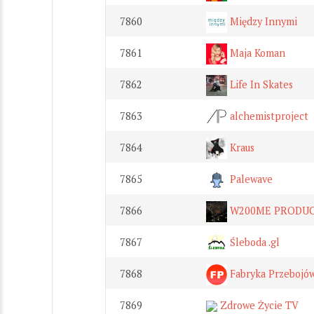
7860
Między Innymi
7861
Maja Koman
7862
Life In Skates
7863
alchemistproject
7864
Kraus
7865
Palewave
7866
W200ME PRODUC
7867
Śleboda .gl
7868
Fabryka Przebojów 
7869
Zdrowe Życie TV