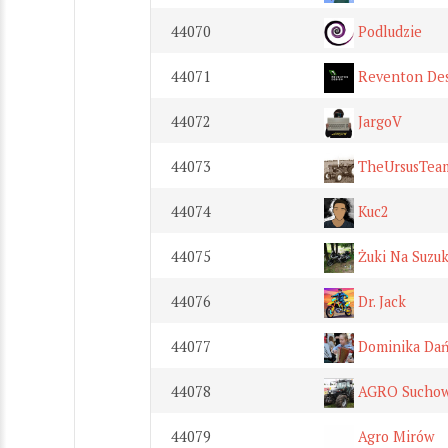
44070
Podludzie
44071
Reventon De
44072
JargoV
44073
TheUrsusTea
44074
Kuc2
44075
Żuki Na Suzuk
44076
Dr. Jack
44077
Dominika Dań
44078
AGRO Suchow
44079
Agro Mirów