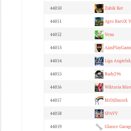
44050
Zubik Kot
44051
Agro BartiX 
44052
Vexu
44053
AjaxPlayGam
44054
Liga Angiels
44055
Rudy296
44056
Wiktoria Mir
44057
MrDjDuszek
44058
SPAVV
44059
Glance Garag