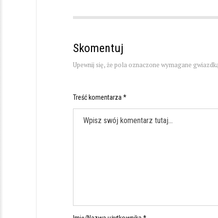
Skomentuj
Upewnij się, że pola oznaczone wymagane gwiazdką
Treść komentarza *