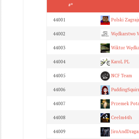
#*
44001
Polski Zagra
44002
Wędkarstwo W
44003
Wiktor Wędka
44004
KaroL PL
44005
NCF Team
44006
PuddingSquir
44007
Przemek Pota
44008
Ceelm44h
44009
JiroAndDraga