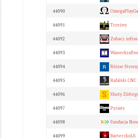
44090
OmegaPlayG
44091
Trzeźwy
44092
Zobacz infras
44093
Wasserkraftw
44094
Różne Strony
44095
Rafalski CNC
44096
Shoty Żółteg
44097
Pyziaty
44098
Fundacja Now
44099
BarteczkoLS