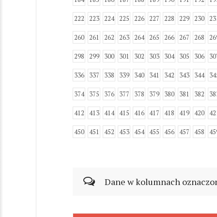
222
223
224
225
226
227
228
229
230
23
260
261
262
263
264
265
266
267
268
26
298
299
300
301
302
303
304
305
306
30
336
337
338
339
340
341
342
343
344
34
374
375
376
377
378
379
380
381
382
38
412
413
414
415
416
417
418
419
420
42
450
451
452
453
454
455
456
457
458
45
Dane w kolumnach oznaczonyc