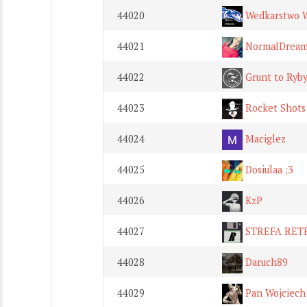
44020
Wedkarstwo W
44021
NormalDream
44022
Grunt to Ryb
44023
Rocket Shots
44024
Maciglez
44025
Dosiulaa ;3
44026
KzP
44027
STREFA RET
44028
Daruch89
44029
Pan Wojciech