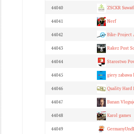
44040
ZSCKR Suwał
44041
Nerf
44042
Bike-Project
44043
Rakez Post S
44044
Starostwo Po
44045
giery zabawa 
44046
Quality Hard
44047
Banan Vloguj
44048
Karol games
44049
GermanyUnd