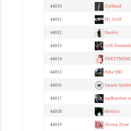
44010
DyrBand
44011
Mr_CenT
44012
Danley
44013
CriX Doomsd
44014
SWEETMEMOR
44015
Ryba SNC
44016
Insane Spider
44017
wędkarstwo m
44018
Mefisto
44019
Hentai Zone