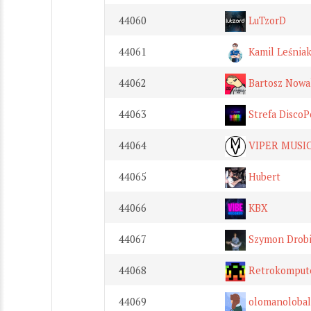
44060
LuTzorD
44061
Kamil Leśnia
44062
Bartosz Nowak
44063
Strefa DiscoP
44064
VIPER MUSI
44065
Hubert
44066
KBX
44067
Szymon Drob
44068
Retrokomput
44069
olomanolobal