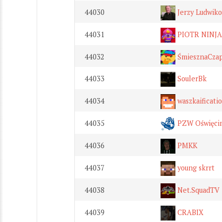
44030
Jerzy Ludwiko
44031
PIOTR NINJA
44032
ŚmiesznaCza
44033
SoulerBk
44034
waszkaificati
44035
PZW Oświęci
44036
PMKK
44037
young skrrt
44038
Net.SquadTV
44039
CRABIX