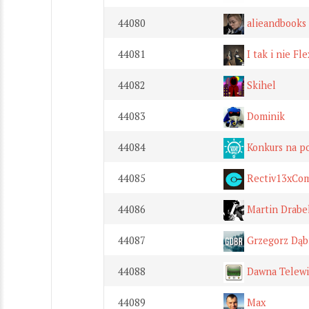
44080
alieandbooks
44081
I tak i nie Fl
44082
Skihel
44083
Dominik
44084
Konkurs na p
44085
Rectiv13xCom
44086
Martin Drabek
44087
Grzegorz Dąb
44088
Dawna Telewi
44089
Max