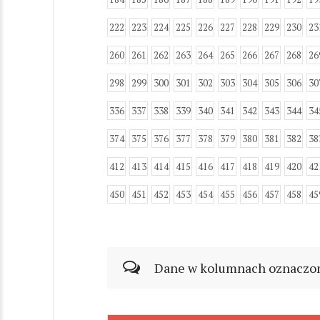
222
223
224
225
226
227
228
229
230
23
260
261
262
263
264
265
266
267
268
26
298
299
300
301
302
303
304
305
306
30
336
337
338
339
340
341
342
343
344
34
374
375
376
377
378
379
380
381
382
38
412
413
414
415
416
417
418
419
420
42
450
451
452
453
454
455
456
457
458
45
Dane w kolumnach oznaczonyc