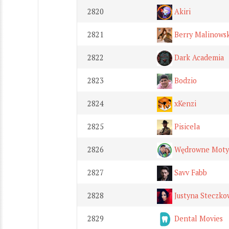
2820
Akiri
2821
Berry Malinows
2822
Dark Academia
2823
Bodzio
2824
xKenzi
2825
Pisicela
2826
Wędrowne Moty
2827
Savv Fabb
2828
Justyna Steczko
2829
Dental Movies