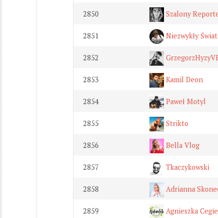
2850
Szalony Report
2851
Niezwykły Świat
2852
GrzegorzHyzyV
2853
Kamil Deon
2854
Paweł Motyl
2855
Strikto
2856
Bella Vlog
2857
Tkaczykowski
2858
Adrianna Skonec
2859
Agnieszka Cegie