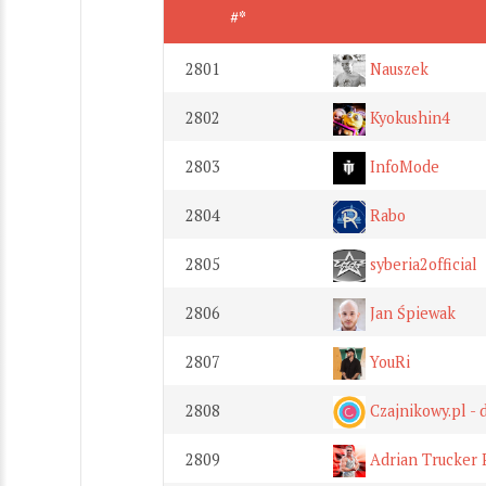
#*
2801
Nauszek
2802
Kyokushin4
2803
InfoMode
2804
Rabo
2805
syberia2official
2806
Jan Śpiewak
2807
YouRi
2808
Czajnikowy.pl - 
2809
Adrian Trucker 