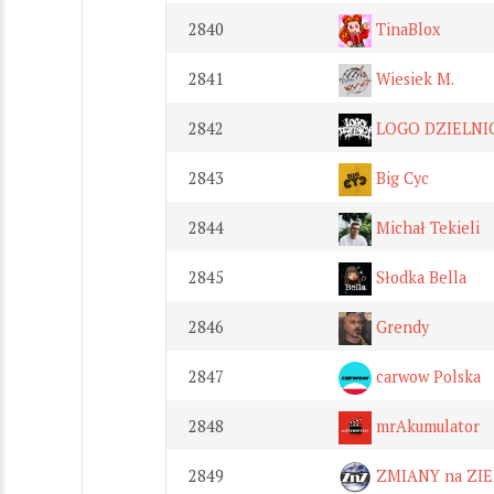
2840
TinaBlox
2841
Wiesiek M.
2842
LOGO DZIELNI
2843
Big Cyc
2844
Michał Tekieli
2845
Słodka Bella
2846
Grendy
2847
carwow Polska
2848
mrAkumulator
2849
ZMIANY na ZIE