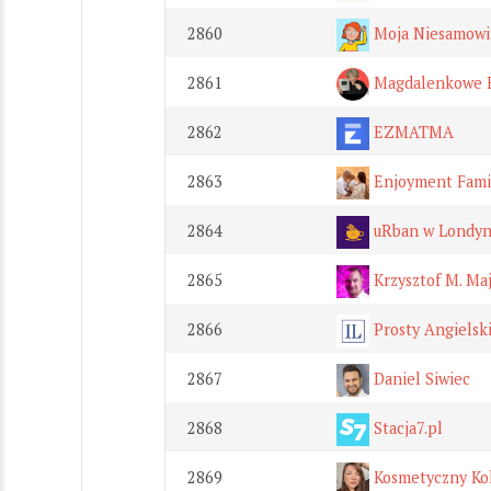
2860
Moja Niesamowit
2861
Magdalenkowe F
2862
EZMATMA
2863
Enjoyment Fami
2864
uRban w Londyn
2865
Krzysztof M. Ma
2866
Prosty Angielski 
2867
Daniel Siwiec
2868
Stacja7.pl
2869
Kosmetyczny Kok