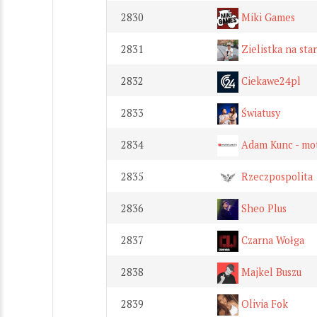
2830
Miki Games
2831
Zielistka na star
2832
Ciekawe24pl
2833
Światusy
2834
Adam Kunc - mo
2835
Rzeczpospolita
2836
Sheo Plus
2837
Czarna Wołga
2838
Majkel Buszu
2839
Olivia Fok