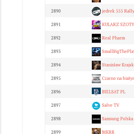
2890
jedrek 555 Rall
2891
KULARZ SZOT
2892
Real Pharm
2893
SmallBigThePla
2894
Stanisław Krajsk
2895
Czarno na biał
2896
BIELSAT PL
2897
Salve TV
2898
Samsung Polska
2899
MKRR