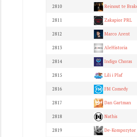
2810
Reinout te Brak
2811
Zakapior PRL
2812
Marco Arent
2813
AleHistoria
2814
Indigo Choras
2815
Lili i Plaf
2816
FM Comedy
2817
Dan Gartman
2818
Nathis
2819
De-Kompozytor