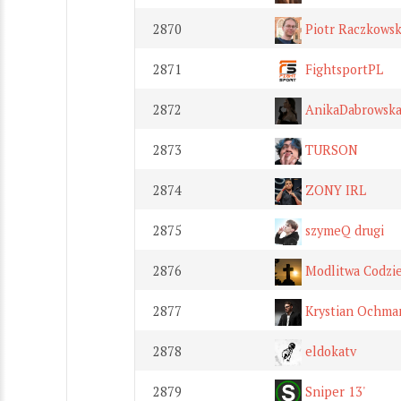
2870
Piotr Raczkowsk
2871
FightsportPL
2872
AnikaDabrowsk
2873
TURSON
2874
ZONY IRL
2875
szymeQ drugi
2876
Modlitwa Codzi
2877
Krystian Ochma
2878
eldokatv
2879
Sniper 13'