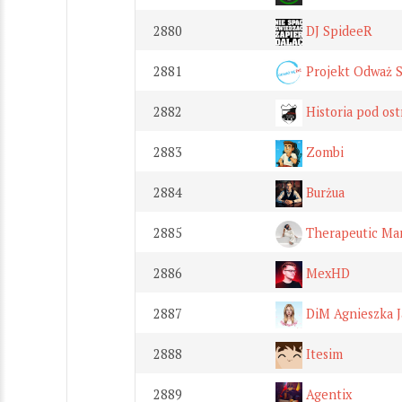
2880
DJ SpideeR
2881
Projekt Odważ S
2882
Historia pod os
2883
Zombi
2884
Burżua
2885
Therapeutic Ma
2886
MexHD
2887
DiM Agnieszka J
2888
Itesim
2889
Agentix