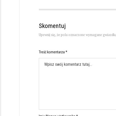
Skomentuj
Upewnij się, że pola oznaczone wymagane gwiazdką
Treść komentarza *