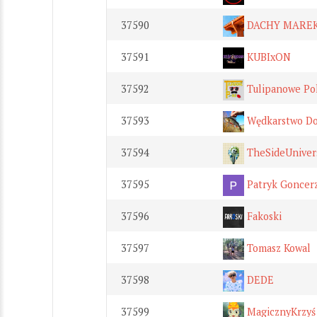
37590
DACHY MARE
37591
KUBIxON
37592
Tulipanowe Po
37593
Wędkarstwo Do
37594
TheSideUniver
37595
Patryk Goncer
37596
Fakoski
37597
Tomasz Kowal
37598
DEDE
37599
MagicznyKrzyś