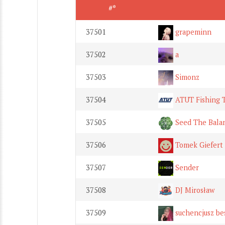
#*
37501
grapeminn
37502
a
37503
Simonz
37504
ATUT Fishing 
37505
Seed The Bala
37506
Tomek Giefert
37507
Sender
37508
DJ Mirosław
37509
suchencjusz be