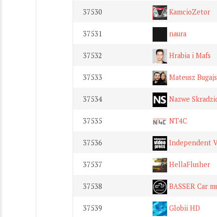
37530
KamcioZetor
37531
naura
37532
Hrabia i Mafs
37533
Mateusz Bugajs
37534
Nazwe Skradzi
37535
NT4C
37536
Independent V
37537
HellaFlusher
37538
BASSER Car mu
37539
Globii HD