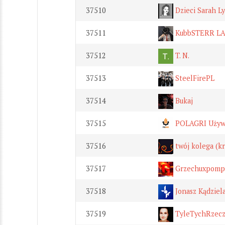
37510
Dzieci Sarah L
37511
KubbSTERR LA
37512
T. N.
37513
SteelFirePL
37514
Bukaj
37515
POLAGRI Używa
37516
twój kolega (k
37517
Grzechuxpomp
37518
Jonasz Kądziel
37519
TyleTychRzec