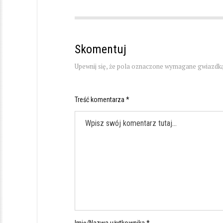
Skomentuj
Upewnij się, że pola oznaczone wymagane gwiazdką
Treść komentarza *