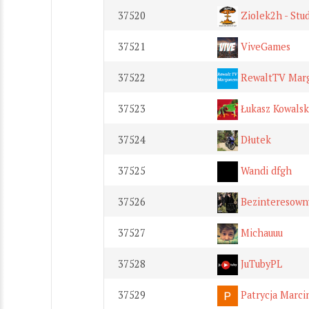
37520
Ziolek2h - Stu
37521
ViveGames
37522
RewaltTV Mar
37523
Łukasz Kowalsk
37524
Dłutek
37525
Wandi dfgh
37526
Bezinteresown
37527
Michauuu
37528
JuTubyPL
37529
Patrycja Marci