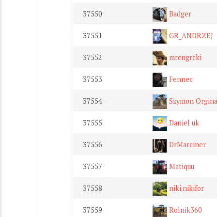
37550
Badger
37551
GR_ANDRZEJ
37552
mrcngrcki
37553
Fennec
37554
Szymon Orgina
37555
Daniel uk
37556
DrMarciner
37557
Matiquu
37558
niki.nikifor
37559
Rolnik360