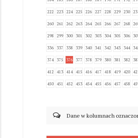
222
223
224
225
226
227
228
229
230
23
260
261
262
263
264
265
266
267
268
26
298
299
300
301
302
303
304
305
306
30
336
337
338
339
340
341
342
343
344
34
374
375
376
377
378
379
380
381
382
38
412
413
414
415
416
417
418
419
420
42
450
451
452
453
454
455
456
457
458
45
Dane w kolumnach oznaczonyc