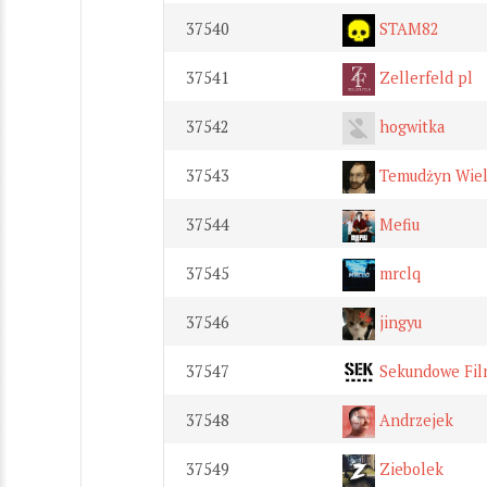
37540
STAM82
37541
Zellerfeld pl
37542
hogwitka
37543
Temudżyn Wiel
37544
Mefiu
37545
mrclq
37546
jingyu
37547
Sekundowe Fil
37548
Andrzejek
37549
Ziebolek