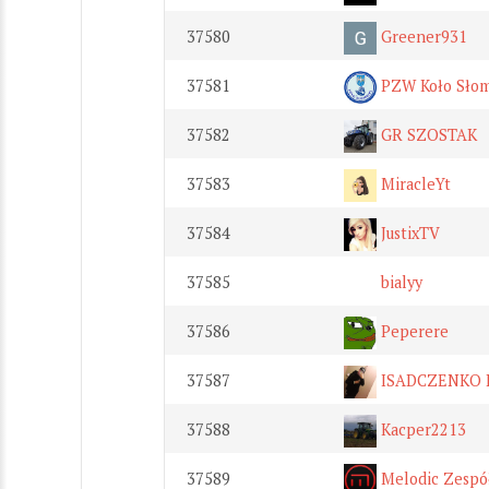
37580
Greener931
37581
PZW Koło Słom
37582
GR SZOSTAK
37583
MiracleYt
37584
JustixTV
37585
bialyy
37586
Peperere
37587
ISADCZENKO 
37588
Kacper2213
37589
Melodic Zespó