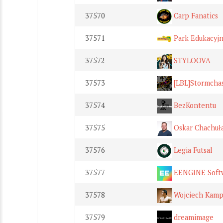
37570
Carp Fanatics
37571
Park Edukacyjn
37572
STYLOOVA
37573
[LBL]Stormcha
37574
BezKontentu
37575
Oskar Chachuł
37576
Legia Futsal
37577
EENGINE Softw
37578
Wojciech Kam
37579
dreamimage