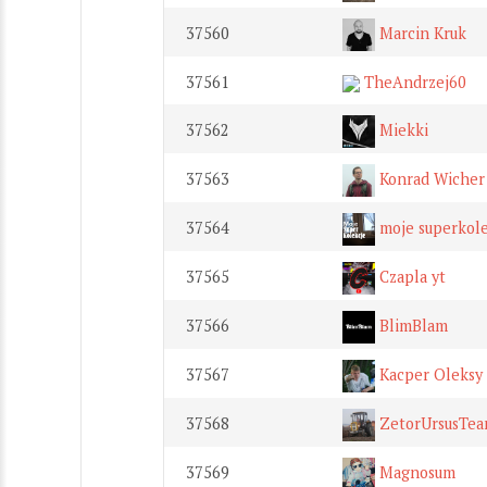
37560
Marcin Kruk
37561
TheAndrzej60
37562
Miekki
37563
Konrad Wicher
37564
moje superkole
37565
Czapla yt
37566
BlimBlam
37567
Kacper Oleksy
37568
ZetorUrsusTe
37569
Magnosum