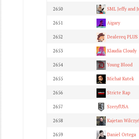
2650
SML Jeffy and J
2651
Aigary
2652
Dealereq PLUS
2653
Klaudia Cloudy
2654
Young Blood
2655
Michał Kutek
2656
Stricte Rap
2657
SzeryfUSA
2658
Kajetan Wilcz
2659
Daniel Ortega