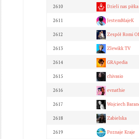
2610
Dzieli nas piłka
2611
JestemMajeK
2612
Zespół Romi Off
2613
Zlewikk TV
2614
GRApedia
2615
chivasio
2616
evnathie
2617
Wojciech Baran
2618
Zabielska
2619
Poznaje Kraje