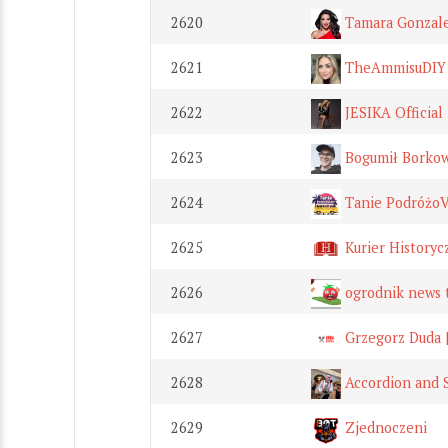
2620
Tamara Gonzale
2621
TheAmmisuDIY
2622
JESIKA Official
2623
Bogumił Borkow
2624
Tanie PodróżoV
2625
Kurier Historyc
2626
ogrodnik news 
2627
Grzegorz Duda 
2628
Accordion and 
2629
Zjednoczeni