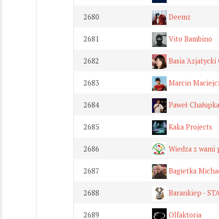
2680
Deemz
2681
Vito Bambino
2682
Basia 'Azjatycki
2683
Marcin Maciejc
2684
Paweł Chałupk
2685
Kaka Projects
2686
Wiedza z wami 
2687
Bagietka Micha
2688
Barankiep - S
2689
Olfaktoria