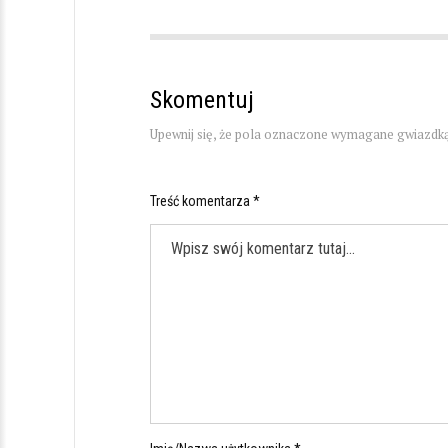
Skomentuj
Upewnij się, że pola oznaczone wymagane gwiazdką
Treść komentarza *