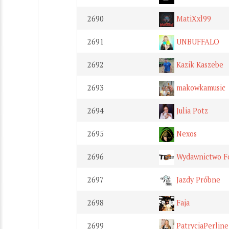
2690
MatiXxl99
2691
UNBUFFALO
2692
Kazik Kaszebe
2693
makowkamusic
2694
Julia Potz
2695
Nexos
2696
Wydawnictwo Fo
2697
Jazdy Próbne
2698
Faja
2699
PatrycjaPerline