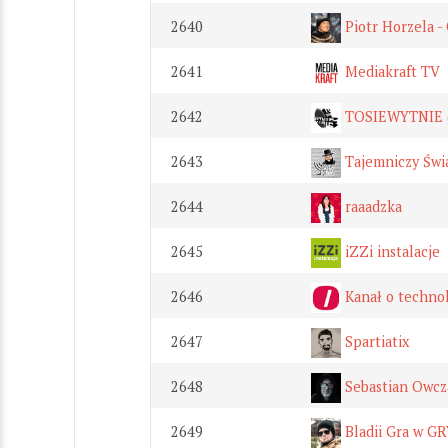
2640
Piotr Horzela -
2641
Mediakraft TV
2642
TOSIEWYTNIE (o
2643
Tajemniczy Świ
2644
raaadzka
2645
iZZi instalacje
2646
Kanał o technol
2647
Spartiatix
2648
Sebastian Owcz
2649
Bladii Gra w GR