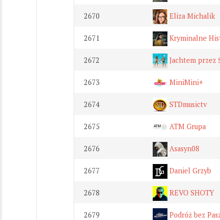
2670
Eliza Michalik
2671
Kryminalne His
2672
Jachtem przez Ś
2673
MiniMini+
2674
STDmusictv
2675
ATM Grupa
2676
Asasyn08
2677
Daniel Grzyb
2678
REVO SHOTY
2679
Podróż bez Pas