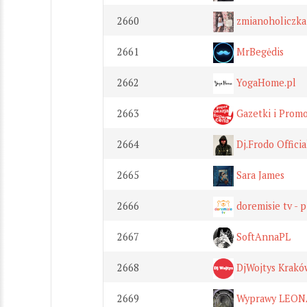
2660
zmianoholiczka
2661
MrBegėdis
2662
YogaHome.pl
2663
Gazetki i Promo
2664
Dj.Frodo Officia
2665
Sara James
2666
doremisie tv - p
2667
SoftAnnaPL
2668
DjWojtys Krakó
2669
Wyprawy LEON