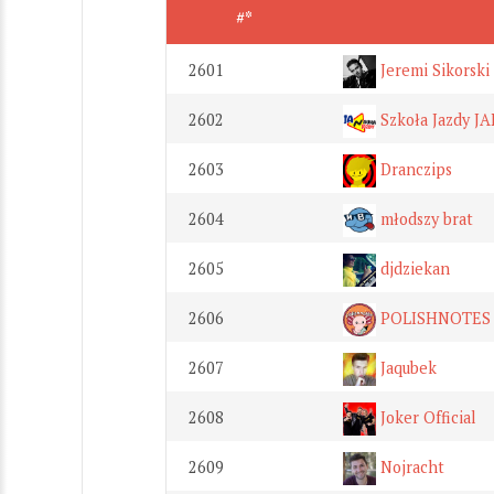
#*
2601
Jeremi Sikorski
2602
Szkoła Jazdy JA
2603
Dranczips
2604
młodszy brat
2605
djdziekan
2606
POLISHNOTES
2607
Jaqubek
2608
Joker Official
2609
Nojracht