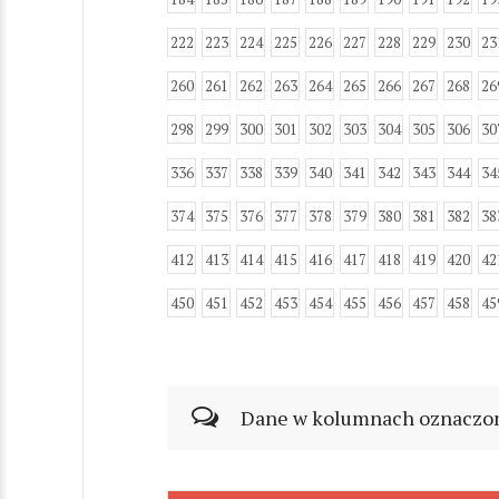
222
223
224
225
226
227
228
229
230
23
260
261
262
263
264
265
266
267
268
26
298
299
300
301
302
303
304
305
306
30
336
337
338
339
340
341
342
343
344
34
374
375
376
377
378
379
380
381
382
38
412
413
414
415
416
417
418
419
420
42
450
451
452
453
454
455
456
457
458
45
Dane w kolumnach oznaczonyc