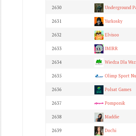
2630
Underground Pa
2631
Yurkosky
2632
Elvisoo
2633
IMIRR
2634
Wiedza Dla Wsz
2635
Olimp Sport Nu
2636
Polsat Games
2637
Pomponik
2638
Maddie
2639
Dochi