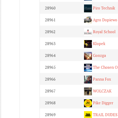
28960
Piro Technik
28961
Agro Dopiewo
28962
Royal School
28963
Klopek
28964
Gonzga
28965
The Chosen O
28966
Panna Fox
28967
WOLCZAK
28968
Pike Digger
28969
TRAIL DUDES