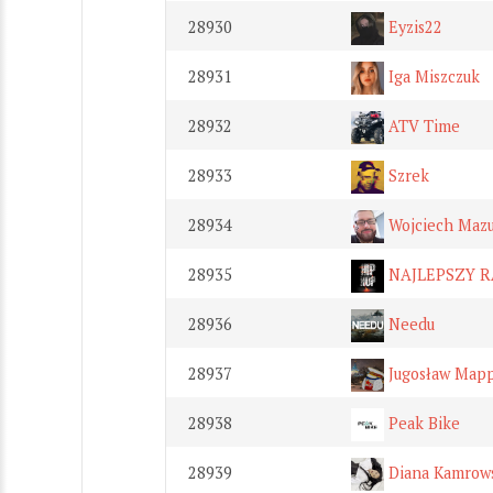
28930
Eyzis22
28931
Iga Miszczuk
28932
ATV Time
28933
Szrek
28934
Wojciech Maz
28935
NAJLEPSZY R
28936
Needu
28937
Jugosław Map
28938
Peak Bike
28939
Diana Kamrow