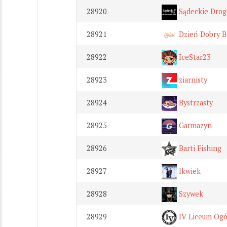
28920
Sądeckie Drog
28921
Dzień Dobry B
28922
IceStar23
28923
ziarnisty
28924
Bystrzasty
28925
Garmazyn
28926
Barti Fishing
28927
lkwiek
28928
Szywek
28929
IV Liceum Ogó