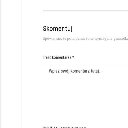
Skomentuj
Upewnij się, że pola oznaczone wymagane gwiazdką
Treść komentarza *