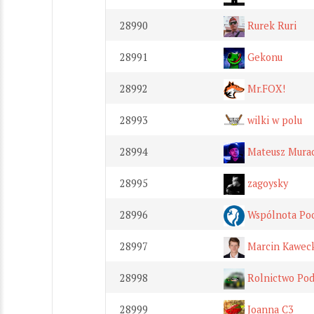
28990
Rurek Ruri
28991
Gekonu
28992
Mr.FOX!
28993
wilki w polu
28994
Mateusz Murac
28995
zagoysky
28996
Wspólnota Poc
28997
Marcin Kawec
28998
Rolnictwo Pod
28999
Joanna C3