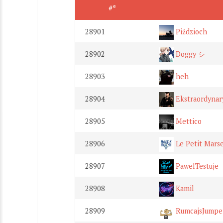
#*
28901
Piździoch
28902
Doggy シ
28903
heh
28904
Ekstraordynar
28905
Mettico
28906
Le Petit Marse
28907
PawelTestuje
28908
Kamil
28909
RumcajsJumpe