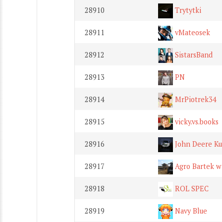
28910
Trytytki
28911
vMateosek
28912
SistarsBand
28913
PN
28914
MrPiotrek34
28915
vicky.vs.books
28916
John Deere Ku
28917
Agro Bartek w
28918
ROL SPEC
28919
Navy Blue