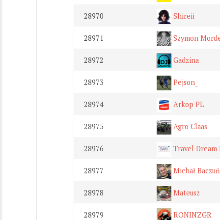
28970
Shireii
28971
Szymon Mordeh
28972
Gadzina
28973
Pejson_
28974
Arkop PL
28975
Agro Claas
28976
Travel Dream
28977
Michał Baczuń
28978
Mateusz
28979
RONINZGR