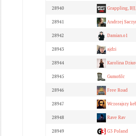
28940
Grappling, BJ
28941
Andrzej Saczy
28942
Damian.o1
28943
ajdzi
28944
Karolina Dziur
28945
Gumofilc
28946
Free Road
28947
Wczorajszy ke
28948
Rave Rav
28949
G3 Poland