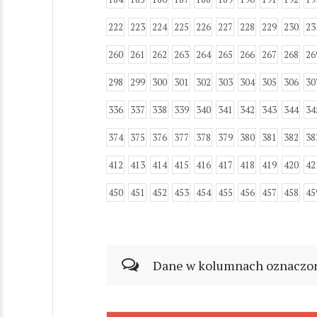
222
223
224
225
226
227
228
229
230
23
260
261
262
263
264
265
266
267
268
26
298
299
300
301
302
303
304
305
306
30
336
337
338
339
340
341
342
343
344
34
374
375
376
377
378
379
380
381
382
38
412
413
414
415
416
417
418
419
420
42
450
451
452
453
454
455
456
457
458
45
Dane w kolumnach oznaczonyc