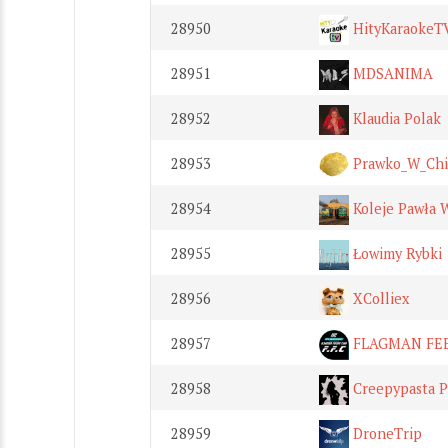
28950
HityKaraokeT
28951
MDSANIMA
28952
Klaudia Polak
28953
Prawko_W_Chi
28954
Koleje Pawła W
28955
Łowimy Rybki
28956
XColliex
28957
FLAGMAN FE
28958
Creepypasta 
28959
DroneTrip