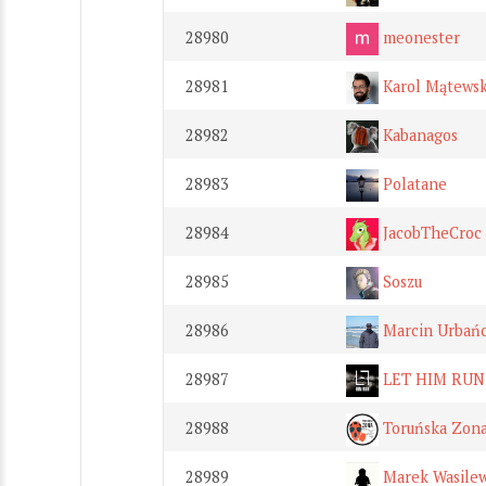
28980
meonester
28981
Karol Mątewsk
28982
Kabanagos
28983
Polatane
28984
JacobTheCroc
28985
Soszu
28986
Marcin Urbań
28987
LET HIM RUN
28988
Toruńska Zon
28989
Marek Wasilew