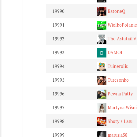
19990
BatoneQ
19991
WielkoPolani
19992
The AstutiaTV
19993
DAMOL
19994
Tuinerolis
19995
Turczenko
19996
Pewna Patty
19997
Martyna Wiśni
19998
Shoty z Lasu
19999
marusia58