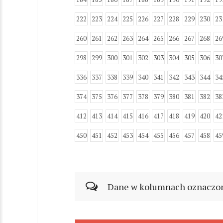
222
223
224
225
226
227
228
229
230
23
260
261
262
263
264
265
266
267
268
26
298
299
300
301
302
303
304
305
306
30
336
337
338
339
340
341
342
343
344
34
374
375
376
377
378
379
380
381
382
38
412
413
414
415
416
417
418
419
420
42
450
451
452
453
454
455
456
457
458
45
Dane w kolumnach oznaczonyc