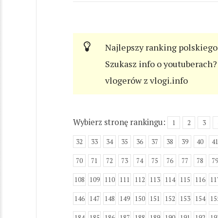
Najlepszy ranking polskiego
Szukasz info o youtuberach? 
vlogerów z vlogi.info
Wybierz stronę rankingu:
1
2
3
32
33
34
35
36
37
38
39
40
4
70
71
72
73
74
75
76
77
78
7
108
109
110
111
112
113
114
115
116
11
146
147
148
149
150
151
152
153
154
15
184
185
186
187
188
189
190
191
192
19