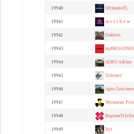
19940
UltimatePL
19941
m v t t h e w
19942
Diabeto
19943
myBROADWA
19944
AGRO Adrian
19945
Żniwiarz
19946
Agro Gościmow
19947
Wyzwanie Prze
19948
NaprawTelefon
19949
Xyz