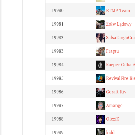
19980
RTMP Team
19981
Żółw Lądowy
19982
SalsaTangoCr
19983
Fragsu
19984
Kacper Gilka A
19985
RevivalFire Bi
19986
Geralt Riv
19987
Amongo
19988
OlcziK
19989
kidd