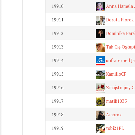
19910
Anna Hamela 
19911
Dorota Florek
19912
Dominika Bara
19913
Tak Cię Ogłupi
19914
unfraterned Ja
19915
KamilloCP
19916
Zmajstrujmy C
19917
matiii1035
19918
Ambrox
19919
tobi21PL