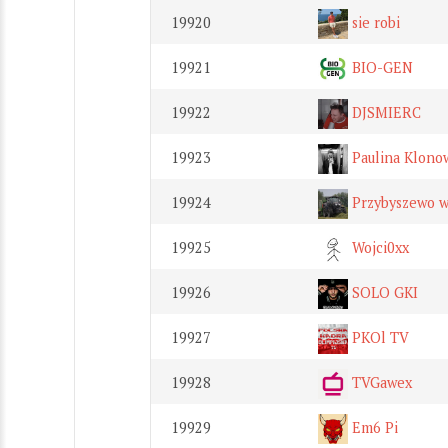
19920
sie robi
19921
BIO-GEN
19922
DJSMIERC
19923
Paulina Klono
19924
Przybyszewo w
19925
Wojci0xx
19926
SOLO GKI
19927
PKOl TV
19928
TVGawex
19929
Em6 Pi