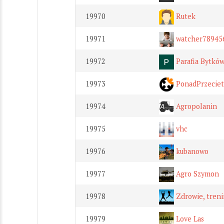
19970
Rutek
19971
watcher78945
19972
Parafia Bytkó
19973
PonadPrzeciet
19974
Agropolanin
19975
vhc
19976
kubanowo
19977
Agro Szymon
19978
Zdrowie, treni
19979
Love Las