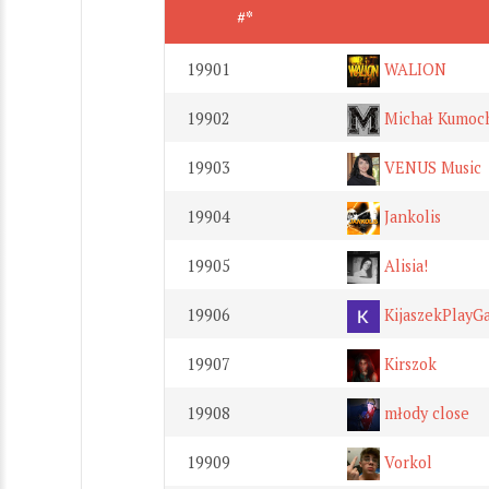
#*
19901
WALION
19902
Michał Kumoc
19903
VENUS Music
19904
Jankolis
19905
Alisia!
19906
KijaszekPlayG
19907
Kirszok
19908
młody close
19909
Vorkol