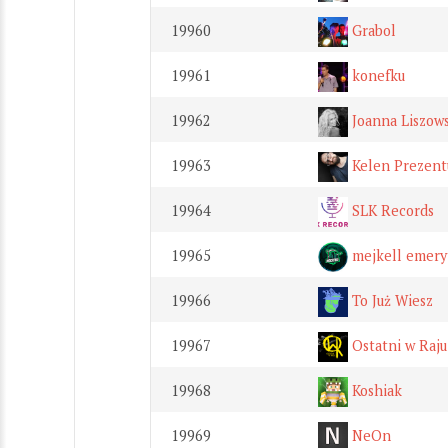
19960
Grabol
19961
konefku
19962
Joanna Liszow
19963
Kelen Prezent
19964
SLK Records
19965
mejkell emery
19966
To Już Wiesz
19967
Ostatni w Raju
19968
Koshiak
19969
NeOn