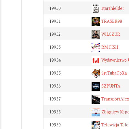
19950
starshielder
19951
TRASER98
19952
WILCZUR
19953
RM FISH
19954
Wydawnictwo U
19955
ŚruTuba.FoXa
19956
SZPUNTA
19957
TransportAlex
19958
Zbigniew Kop
19959
Telewizja Tele