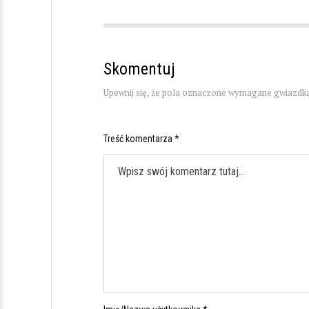
Skomentuj
Upewnij się, że pola oznaczone wymagane gwiazdką
Treść komentarza *