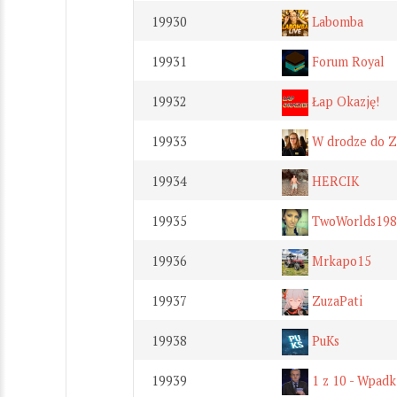
19930
Labomba
19931
Forum Royal
19932
Łap Okazję!
19933
W drodze do Z
19934
HERCIK
19935
TwoWorlds198
19936
Mrkapo15
19937
ZuzaPati
19938
PuKs
19939
1 z 10 - Wpadk