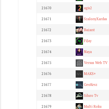
21670
agis2
21671
SzalonyXardas
21672
Bażant
21673
FiJay
21674
Naya
21675
Versus Web TV
21676
MAKS+
21677
GeoKesz
21678
Siluro Tv
21679
Multi Roku