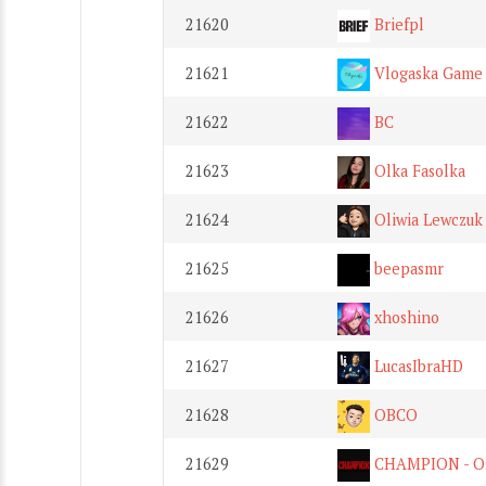
21620
Briefpl
21621
Vlogaska Game
21622
BC
21623
Olka Fasolka
21624
Oliwia Lewczuk
21625
beepasmr
21626
xhoshino
21627
LucasIbraHD
21628
OBCO
21629
CHAMPION - Of