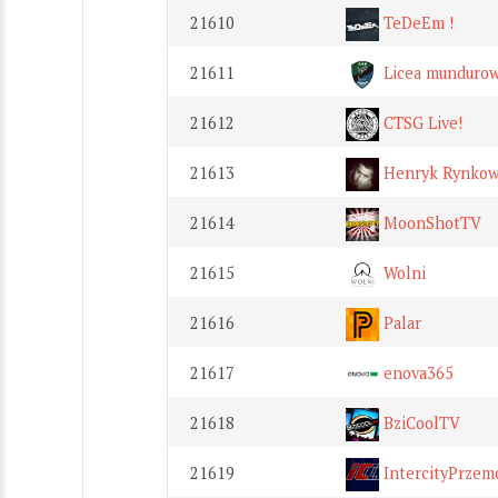
21610
TeDeEm !
21611
Licea mundurow
21612
CTSG Live!
21613
Henryk Rynkow
21614
MoonShotTV
21615
Wolni
21616
Palar
21617
enova365
21618
BziCoolTV
21619
IntercityPrzem