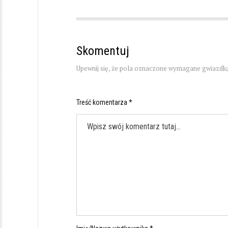
Skomentuj
Upewnij się, że pola oznaczone wymagane gwiazdką
Treść komentarza *