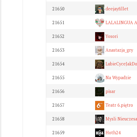
21650
deejayfillet
21651
LALALINGUA Ag
21652
Yosori
21653
Anastazja_gry
21654
LubieCyceJakDo
21655
Na Wypadzie
21656
pisar
21657
Teatr 6.piętro
21658
Mysli Nieuczes
21659
Hoth24