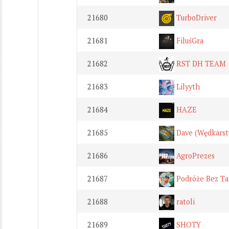
21680
TurboDriver
21681
FiluśGra
21682
RST DH TEAM
21683
Lilyyth
21684
HAZE
21685
Dave (Wędkarst
21686
AgroPrezes
21687
Podróże Bez Ta
21688
ratoli
21689
SHOTY