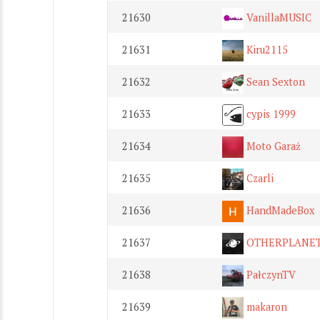
21630
VanillaMUSIC
21631
Kiru2115
21632
Sean Sexton
21633
cypis 1999
21634
Moto Garaż
21635
Czarli
21636
HandMadeBox
21637
OTHERPLANE
21638
PałczynTV
21639
makaron