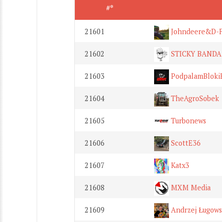
#*
21601
Johndeere&D-
21602
STICKY BANDA
21603
PodpalamBloki
21604
TheAgroSobek
21605
Turbonews
21606
ScottE36
21607
Katx3
21608
MXM Media
21609
Andrzej Ługows