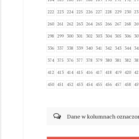
222
223
224
225
226
227
228
229
230
23
260
261
262
263
264
265
266
267
268
26
298
299
300
301
302
303
304
305
306
30
336
337
338
339
340
341
342
343
344
34
374
375
376
377
378
379
380
381
382
38
412
413
414
415
416
417
418
419
420
42
450
451
452
453
454
455
456
457
458
45
Dane w kolumnach oznaczonyc