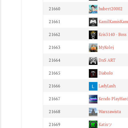
21660
hubert20002
21661
KamilKamisKam
21662
Kris3140 - Boss
21663
MyKolej
21664
DnS ART
21665
Diabolo
21666
LadyLush
21667
Kendo PlayHar
21668
Warszawista
21669
Katixツ