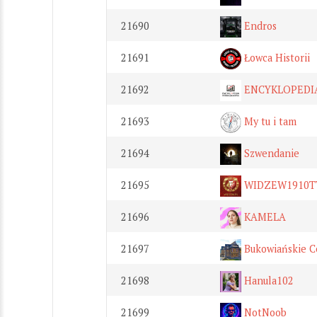
21690
Endros
21691
Łowca Historii
21692
ENCYKLOPEDI
21693
My tu i tam
21694
Szwendanie
21695
WIDZEW1910T
21696
KAMELA
21697
Bukowiańskie C
21698
Hanula102
21699
NotNoob