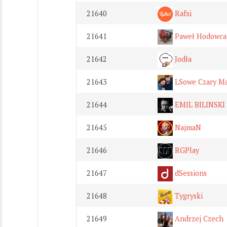
21640
Rafxi
21641
Paweł Hodowca
21642
Jodła
21643
LSowe Czary M
21644
EMIL BILINSKI
21645
NajmaN
21646
RGPlay
21647
dSessions
21648
Tygryski
21649
Andrzej Czech