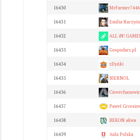
16430
MrFarmer7446
16431
Emilia Raczyńs
16432
ALL iN! GAME
16433
Gospodarz.pl
16434
zDyńki
16435
BIERNOL
16436
Cieeechanowic
16437
Paweł Grzesio
16438
BEKON akwa
16439
Aula Polska