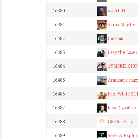
16480
qwertal1
16481
Skrox Majster
16482
Cmxkuu
16483
Lazy the Loser
16484
ŻYMSKIE SHO
16485
Aranżacje muzy
16486
Fani White 21
16487
Kuba Cywiński
16488
GR Cecelscy
16489
Seek & Explor