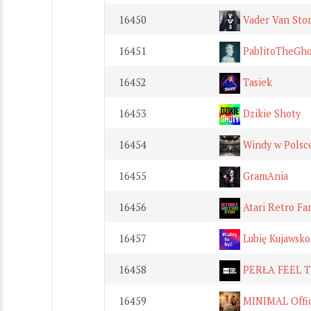
16450
Vader Van Sto
16451
PablitoTheGho
16452
Tasiek
16453
Dzikie Shoty
16454
Windy w Polsc
16455
GramAnia
16456
Atari Retro Fa
16457
Lubię Kujawsk
16458
PERŁA FEEL T
16459
MINIMAL Offic