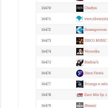
16470
Chudyss
16471
www.Akwarysta
16472
Domsuperrom
16473
DISCO MUSIC 
16474
Weronika
16475
Madzia7s
16476
Disco Fiesta
16477
Drzazga w móz
16478
Euro-Mix Sp. z 
16479
JBmusic