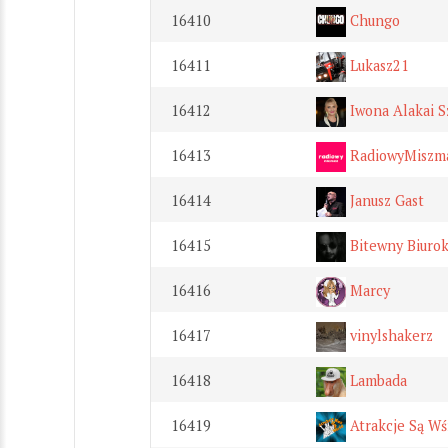
16410
Chungo
16411
Lukasz21
16412
Iwona Alakai S
16413
RadiowyMiszm
16414
Janusz Gast
16415
Bitewny Biurok
16416
Marcy
16417
vinylshakerz
16418
Lambada
16419
Atrakcje Są Wś