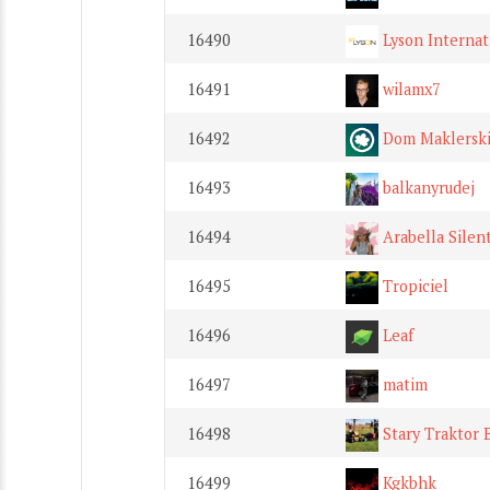
16490
Lyson Internat
16491
wilamx7
16492
Dom Maklersk
16493
balkanyrudej
16494
Arabella Silen
16495
Tropiciel
16496
Leaf
16497
matim
16498
Stary Traktor 
16499
Kgkbhk