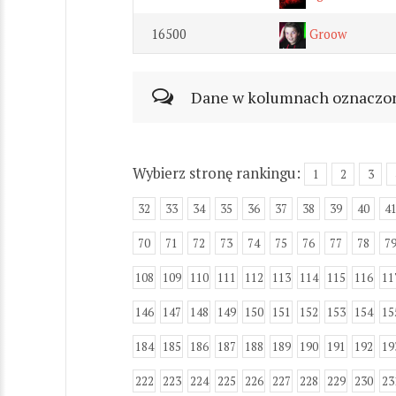
16500
Groow
Dane w kolumnach oznaczonyc
Wybierz stronę rankingu:
1
2
3
32
33
34
35
36
37
38
39
40
4
70
71
72
73
74
75
76
77
78
7
108
109
110
111
112
113
114
115
116
11
146
147
148
149
150
151
152
153
154
15
184
185
186
187
188
189
190
191
192
19
222
223
224
225
226
227
228
229
230
23