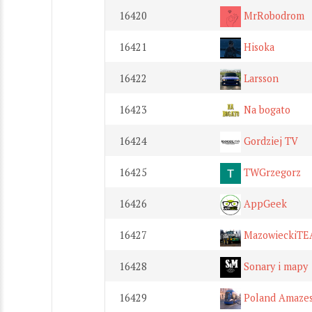
16420
MrRobodrom
16421
Hisoka
16422
Larsson
16423
Na bogato
16424
Gordziej TV
16425
TWGrzegorz
16426
AppGeek
16427
MazowieckiT
16428
Sonary i mapy
16429
Poland Amaze