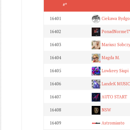
#*
16401
Ciekawa Bydgo
16402
PonadNormeT
16403
Mariusz Sobcz
16404
Magda M.
16405
Lowkeey Siupi
16406
LandeK MUSIC
16407
AUTO START
16408
NSW
16409
Astromiasto