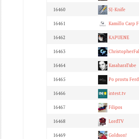
16460
SJ-Knife
16461
Kamillo Carp F
16462
KAPUENE
16463
ChristopherFa
16464
KasaharaTube
16465
Po prostu Ferd
16466
intest.tv
16467
Filipos
16468
LordTV
16469
Goldson!