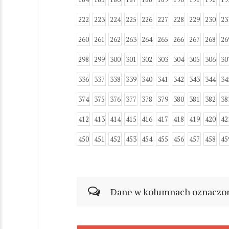
222
223
224
225
226
227
228
229
230
23
260
261
262
263
264
265
266
267
268
26
298
299
300
301
302
303
304
305
306
30
336
337
338
339
340
341
342
343
344
34
374
375
376
377
378
379
380
381
382
38
412
413
414
415
416
417
418
419
420
42
450
451
452
453
454
455
456
457
458
45
Dane w kolumnach oznaczonyc