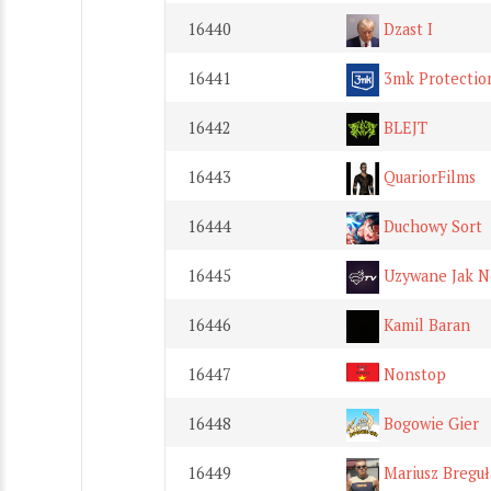
16440
Dzast I
16441
3mk Protectio
16442
BLEJT
16443
QuariorFilms
16444
Duchowy Sort
16445
Uzywane Jak 
16446
Kamil Baran
16447
Nonstop
16448
Bogowie Gier
16449
Mariusz Breguł