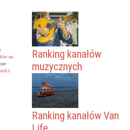
y
Ranking kanałów
ałów na
zne
muzycznych
kich
i
Ranking kanałów Van
Life