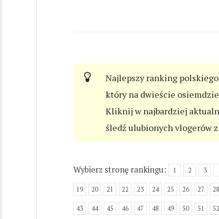
Najlepszy ranking polskiego 
który na dwieście osiemdzi
Kliknij w najbardziej aktual
śledź ulubionych vlogerów z 
Wybierz stronę rankingu:
1
2
3
19
20
21
22
23
24
25
26
27
2
43
44
45
46
47
48
49
50
51
5