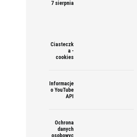
7 sierpnia
Ciasteczk
a -
cookies
Informacje
o YouTube
API
Ochrona
danych
osobowyc