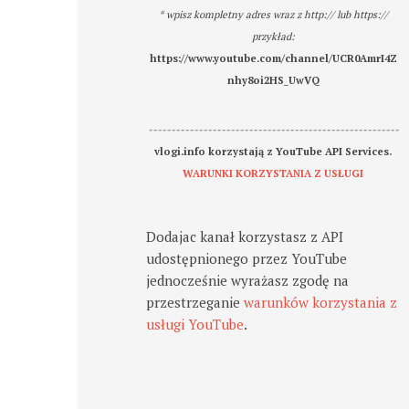
* wpisz kompletny adres wraz z http:// lub https://
przykład:
https://www.youtube.com/channel/UCR0AmrI4Z
nhy8oi2HS_UwVQ
-------------------------------------------------------
vlogi.info korzystają z YouTube API Services.
WARUNKI KORZYSTANIA Z USŁUGI
Dodajac kanał korzystasz z API
udostępnionego przez YouTube
jednocześnie wyrażasz zgodę na
przestrzeganie
warunków korzystania z
usługi YouTube
.