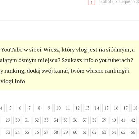
sobota, 8 sierpień 20
YouTube w sieci. Wiesz, który vlog jest na siódmym, a
esiątym ósmym miejscu? Szukasz info o youtuberach?
ny ranking, dodaj swój kanał, twórz własne rankingi i
vlogi.info
4
5
6
7
8
9
10
11
12
13
14
15
16
17
18
8
29
30
31
32
33
34
35
36
37
38
39
40
41
42
2
53
54
55
56
57
58
59
60
61
62
63
64
65
66