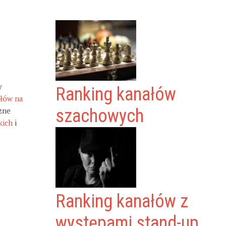
y
Ranking kanałów
ałów na
zne
szachowych
kich
i
Ranking kanałów z
występami stand-up