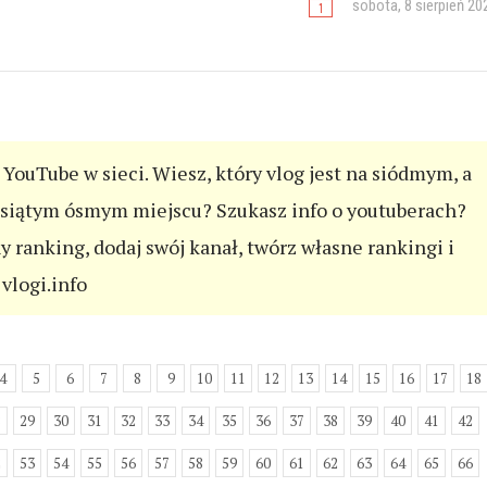
sobota, 8 sierpień 20
YouTube w sieci. Wiesz, który vlog jest na siódmym, a
esiątym ósmym miejscu? Szukasz info o youtuberach?
ny ranking, dodaj swój kanał, twórz własne rankingi i
vlogi.info
4
5
6
7
8
9
10
11
12
13
14
15
16
17
18
8
29
30
31
32
33
34
35
36
37
38
39
40
41
42
2
53
54
55
56
57
58
59
60
61
62
63
64
65
66