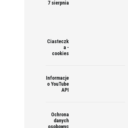
7 sierpnia
Ciasteczk
a -
cookies
Informacje
o YouTube
API
Ochrona
danych
osobowyc