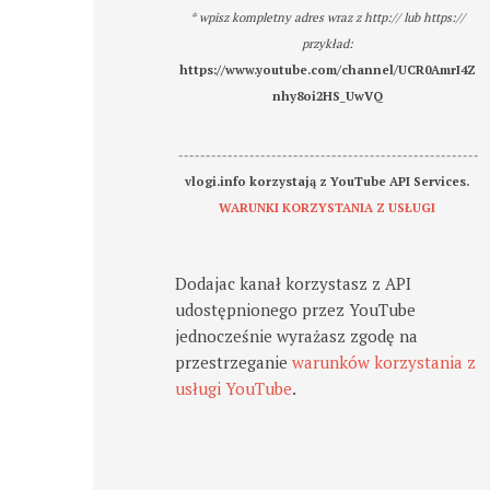
* wpisz kompletny adres wraz z http:// lub https://
przykład:
https://www.youtube.com/channel/UCR0AmrI4Z
nhy8oi2HS_UwVQ
-------------------------------------------------------
vlogi.info korzystają z YouTube API Services.
WARUNKI KORZYSTANIA Z USŁUGI
Dodajac kanał korzystasz z API
udostępnionego przez YouTube
jednocześnie wyrażasz zgodę na
przestrzeganie
warunków korzystania z
usługi YouTube
.