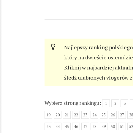
Najlepszy ranking polskiego 
który na dwieście osiemdzi
Kliknij w najbardziej aktual
śledź ulubionych vlogerów z 
Wybierz stronę rankingu:
1
2
3
19
20
21
22
23
24
25
26
27
2
43
44
45
46
47
48
49
50
51
5