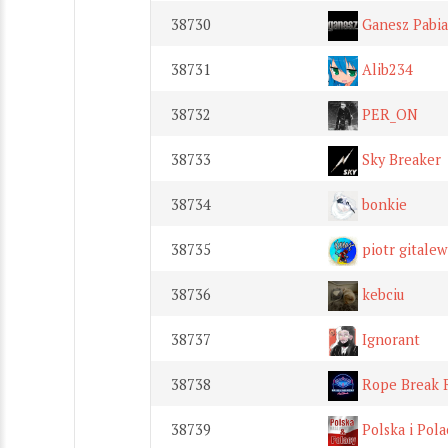
38730
Ganesz Pabia
38731
Alib234
38732
PER_ON
38733
Sky Breaker
38734
bonkie
38735
piotr gitalew
38736
kebciu
38737
Ignorant
38738
Rope Break R
38739
Polska i Pola