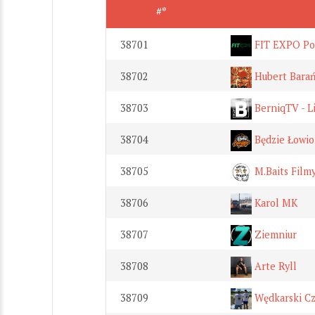
#*
38701
FIT EXPO Po
38702
Hubert Barań
38703
BerniqTV - Li
38704
Będzie Łowi
38705
M.Baits Film
38706
Karol MK
38707
Ziemniur
38708
Arte Ryll
38709
Wędkarski Cz