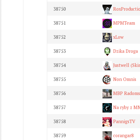
38750
RoxProducti
38751
MPMTeam
38752
xLow
38753
Dzika Droga
38754
Justwell (Ski
38755
Non Omnis
38756
MBP Radoms
38757
Na ryby z M
38758
PannigsTV
38759
corangar8