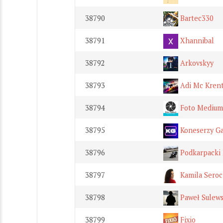
38790
Bartec330
38791
Xhannibal
38792
Arkovskyy
38793
Adi Mc Kren
38794
Foto Medium
38795
Koneserzy G
38796
Podkarpacki
38797
Kamila Seroc
38798
Paweł Sulews
38799
Fixio