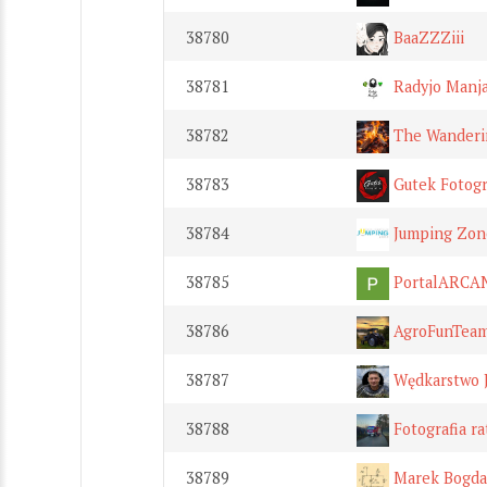
38780
BaaZZZiii
38781
Radyjo Manj
38782
The Wanderi
38783
Gutek Fotogr
38784
Jumping Zon
38785
PortalARCA
38786
AgroFunTea
38787
Wędkarstwo 
38788
Fotografia ra
38789
Marek Bogda