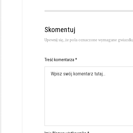
Skomentuj
Upewnij się, że pola oznaczone wymagane gwiazdką
Treść komentarza *