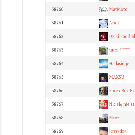
38760
MatMoto
38761
Ariel
38762
Dziki Footbal
38763
tutel *****
38764
Hadasieqe
38765
MAKSU
38766
Forex Bez Bz
38767
Nic się nie st
38768
Mrozia
38769
Rrrradziu