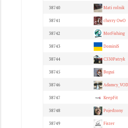
38740
Mati rolnik
38741
chērry OwO
38742
MorFishing
38743
DominiS
38744
C330Patryk
38745
Boguś
38746
Adamcy_VOD
38747
KeepFit
38748
Pojedzony
38749
Fiszer