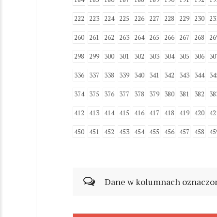
222
223
224
225
226
227
228
229
230
23
260
261
262
263
264
265
266
267
268
26
298
299
300
301
302
303
304
305
306
30
336
337
338
339
340
341
342
343
344
34
374
375
376
377
378
379
380
381
382
38
412
413
414
415
416
417
418
419
420
42
450
451
452
453
454
455
456
457
458
45
Dane w kolumnach oznaczonyc