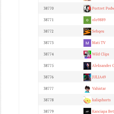
38770
Portret Podw
38771
olo9889
38772
Sebqeu
38773
Mati TV
38774
Wild Clips
38775
Aleksander G
38776
JULIA49
38777
Vahistar
38778
kaliqshorts
38779
Kanciapa Be