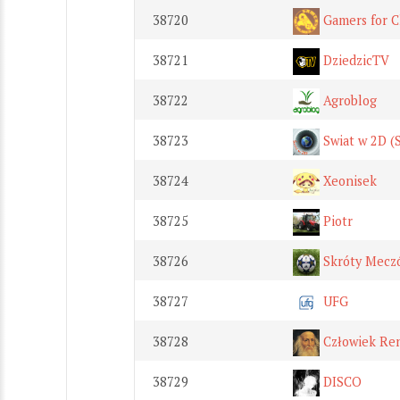
38720
Gamers for C
38721
DziedzicTV
38722
Agroblog
38723
Swiat w 2D (
38724
Xeonisek
38725
Piotr
38726
Skróty Mecz
38727
UFG
38728
Człowiek Re
38729
DISCO