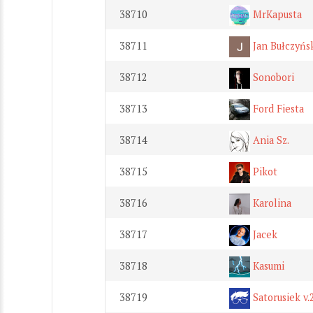
38710
MrKapusta
38711
Jan Bułczyńs
38712
Sonobori
38713
Ford Fiesta
38714
Ania Sz.
38715
Pikot
38716
Karolina
38717
Jacek
38718
Kasumi
38719
Satorusiek v.