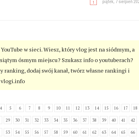
piątek, 7 sierpień 20
YouTube w sieci. Wiesz, który vlog jest na siódmym, a
esiątym ósmym miejscu? Szukasz info o youtuberach?
ny ranking, dodaj swój kanał, twórz własne rankingi i
vlogi.info
4
5
6
7
8
9
10
11
12
13
14
15
16
17
18
8
29
30
31
32
33
34
35
36
37
38
39
40
41
42
2
53
54
55
56
57
58
59
60
61
62
63
64
65
66