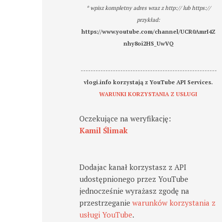
* wpisz kompletny adres wraz z http:// lub https://
przykład:
https://www.youtube.com/channel/UCR0AmrI4Z
nhy8oi2HS_UwVQ
-------------------------------------------------------
vlogi.info korzystają z YouTube API Services.
WARUNKI KORZYSTANIA Z USŁUGI
Oczekujące na weryfikację:
Kamil Ślimak
Dodajac kanał korzystasz z API
udostępnionego przez YouTube
jednocześnie wyrażasz zgodę na
przestrzeganie
warunków korzystania z
usługi YouTube
.