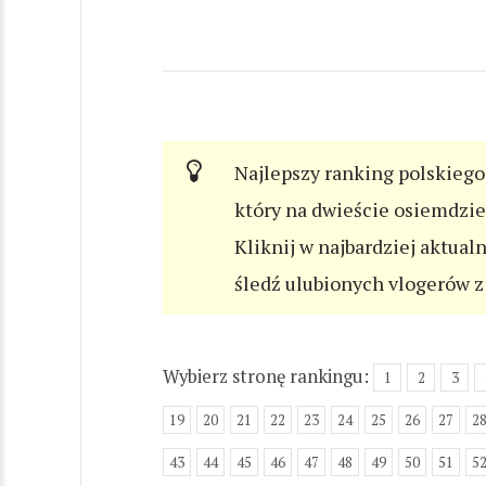
Najlepszy ranking polskiego 
który na dwieście osiemdzi
Kliknij w najbardziej aktual
śledź ulubionych vlogerów z 
Wybierz stronę rankingu:
1
2
3
19
20
21
22
23
24
25
26
27
2
43
44
45
46
47
48
49
50
51
5