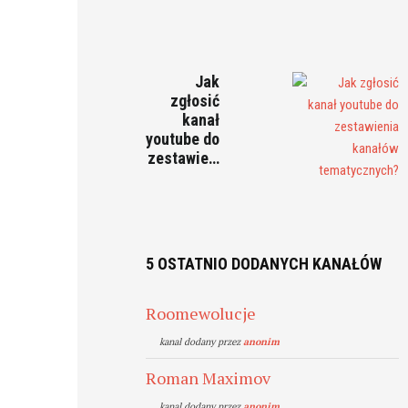
Jak
zgłosić
kanał
youtube do
zestawie…
5 OSTATNIO DODANYCH KANAŁÓW
Roomewolucje
kanal dodany przez
anonim
Roman Maximov
kanal dodany przez
anonim