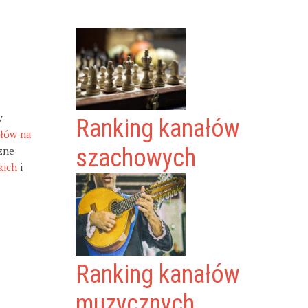
y
Ranking kanałów
ałów na
zne
szachowych
kich
i
Ranking kanałów
muzycznych