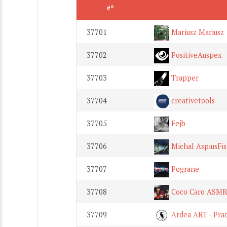
#*
37701
Mariusz Mariusz
37702
PositiveAuspex
37703
Trapper
37704
creativetools
37705
Fejb
37706
Michal AspiusFi
37707
Pograne
37708
Coco Caro ASM
37709
Ardea ART - Pra