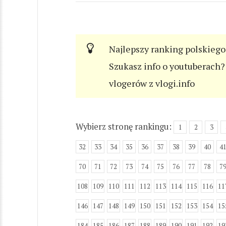
Najlepszy ranking polskiego
Szukasz info o youtuberach? 
vlogerów z vlogi.info
Wybierz stronę rankingu:
1
2
3
32
33
34
35
36
37
38
39
40
4
70
71
72
73
74
75
76
77
78
7
108
109
110
111
112
113
114
115
116
11
146
147
148
149
150
151
152
153
154
15
184
185
186
187
188
189
190
191
192
19