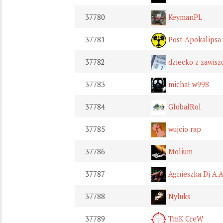
37780
KeymanPL
37781
Post-Apokalipsa
37782
dziecko z zawisz
37783
michał w998
37784
GlobalRol
37785
wujcio rap
37786
Molium
37787
Agnieszka Dj A.
37788
Nyluks
37789
TmK CreW