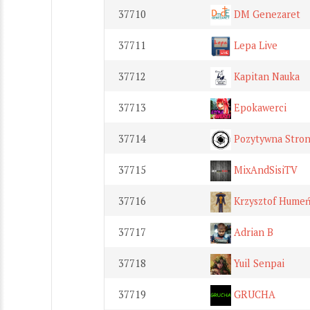
37710
DM Genezaret
37711
Lepa Live
37712
Kapitan Nauka
37713
Epokawerci
37714
Pozytywna Stron
37715
MixAndSisiTV
37716
Krzysztof Hume
37717
Adrian B
37718
Yuil Senpai
37719
GRUCHA