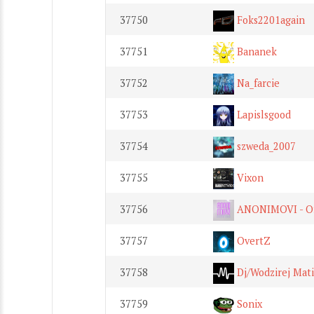
37750
Foks2201again
37751
Bananek
37752
Na_farcie
37753
Lapislsgood
37754
szweda_2007
37755
Vixon
37756
ANONIMOVI - Off
37757
OvertZ
37758
Dj/Wodzirej Mat
37759
Sonix