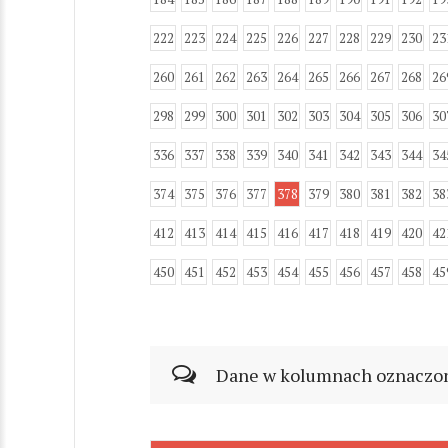
222
223
224
225
226
227
228
229
230
23
260
261
262
263
264
265
266
267
268
26
298
299
300
301
302
303
304
305
306
30
336
337
338
339
340
341
342
343
344
34
374
375
376
377
378
379
380
381
382
38
412
413
414
415
416
417
418
419
420
42
450
451
452
453
454
455
456
457
458
45
Dane w kolumnach oznaczonyc