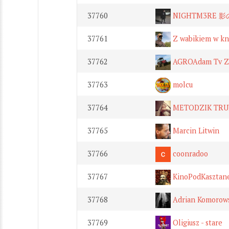
37760
NIGHTM3RE 
37761
Z wabikiem w kn
37762
AGROAdam Tv Z
37763
molcu
37764
METODZIK TRU
37765
Marcin Litwin
37766
coonradoo
37767
KinoPodKasztan
37768
Adrian Komorow
37769
Oligiusz - stare