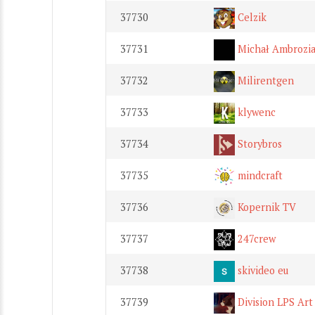
37730
Celzik
37731
Michał Ambrozi
37732
Milirentgen
37733
klywenc
37734
Storybros
37735
mindcraft
37736
Kopernik TV
37737
247crew
37738
skivideo eu
37739
Division LPS Art