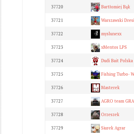
37720
Bartłomiej Bąk
37721
Warszawski Dres
37722
myslunexx
37723
xMentos LPS
37724
Dudi Bait Polska
37725
Fishing Turbo- 
37726
Masterek
37727
AGRO team GR
37728
Orzeszek
37729
Siurek Agrar