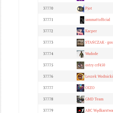
37770
Pjot
37771
iammattofficial
37772
Kacper
37773
STAŃCZAK - gos
37774
Wudode
37775
ostry crf450
37776
Leszek Wodnicki
37777
OIZO
37778
GMD Team
37779
ABC Wędkarstwa