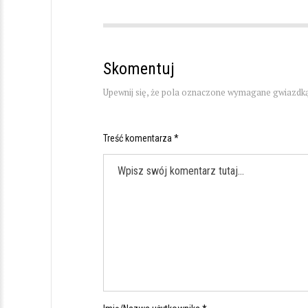
Skomentuj
Upewnij się, że pola oznaczone wymagane gwiazdką
Treść komentarza *