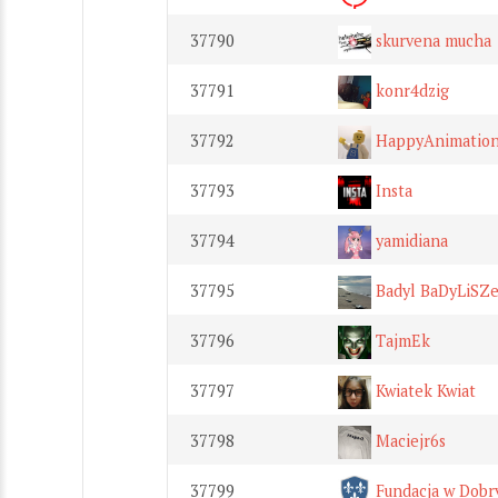
37790
skurvena mucha
37791
konr4dzig
37792
HappyAnimation
37793
Insta
37794
yamidiana
37795
Badyl BaDyLiSZ
37796
TajmEk
37797
Kwiatek Kwiat
37798
Maciejr6s
37799
Fundacja w Dobr