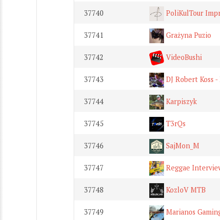
37740
PoliKulTour Impr
37741
Grażyna Puzio
37742
VideoBushi
37743
DJ Robert Koss - 
37744
Karpiszyk
37745
T3rQs
37746
SajMon_M
37747
Reggae Intervie
37748
KozloV MTB
37749
Marianos Gamin