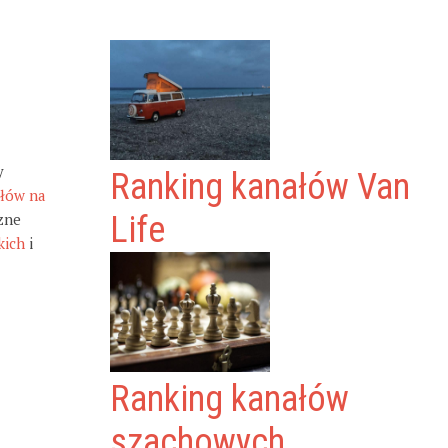
y
Ranking kanałów Van
ałów na
zne
Life
kich
i
Ranking kanałów
szachowych