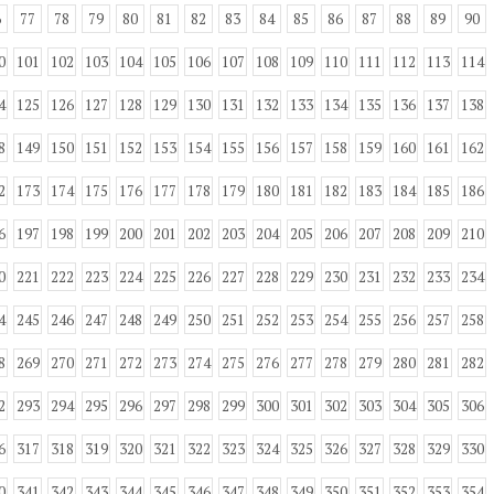
6
77
78
79
80
81
82
83
84
85
86
87
88
89
90
0
101
102
103
104
105
106
107
108
109
110
111
112
113
114
4
125
126
127
128
129
130
131
132
133
134
135
136
137
138
8
149
150
151
152
153
154
155
156
157
158
159
160
161
162
2
173
174
175
176
177
178
179
180
181
182
183
184
185
186
6
197
198
199
200
201
202
203
204
205
206
207
208
209
210
0
221
222
223
224
225
226
227
228
229
230
231
232
233
234
4
245
246
247
248
249
250
251
252
253
254
255
256
257
258
8
269
270
271
272
273
274
275
276
277
278
279
280
281
282
2
293
294
295
296
297
298
299
300
301
302
303
304
305
306
6
317
318
319
320
321
322
323
324
325
326
327
328
329
330
0
341
342
343
344
345
346
347
348
349
350
351
352
353
354