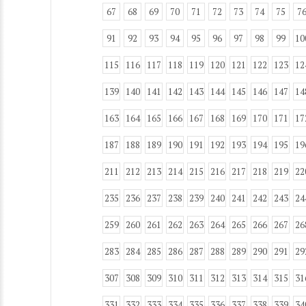
67
68
69
70
71
72
73
74
75
7
91
92
93
94
95
96
97
98
99
10
115
116
117
118
119
120
121
122
123
12
139
140
141
142
143
144
145
146
147
14
163
164
165
166
167
168
169
170
171
17
187
188
189
190
191
192
193
194
195
19
211
212
213
214
215
216
217
218
219
22
235
236
237
238
239
240
241
242
243
24
259
260
261
262
263
264
265
266
267
26
283
284
285
286
287
288
289
290
291
29
307
308
309
310
311
312
313
314
315
31
331
332
333
334
335
336
337
338
339
34