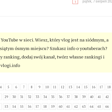
piątek, 7 sierpień 20
YouTube w sieci. Wiesz, który vlog jest na siódmym, a
esiątym ósmym miejscu? Szukasz info o youtuberach?
ny ranking, dodaj swój kanał, twórz własne rankingi i
vlogi.info
4
5
6
7
8
9
10
11
12
13
14
15
16
17
18
8
29
30
31
32
33
34
35
36
37
38
39
40
41
42
2
53
54
55
56
57
58
59
60
61
62
63
64
65
66