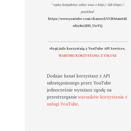
* wpisz kompletny adres wraz z http:// lub https://
przykład:
https://www.youtube.com/channel/UCR0AmrI4Z
nhy8oi2HS_UwVQ
-------------------------------------------------------
vlogi.info korzystają z YouTube API Services.
WARUNKI KORZYSTANIA Z USŁUGI
Dodajac kanał korzystasz z API
udostępnionego przez YouTube
jednocześnie wyrażasz zgodę na
przestrzeganie
warunków korzystania z
usługi YouTube
.