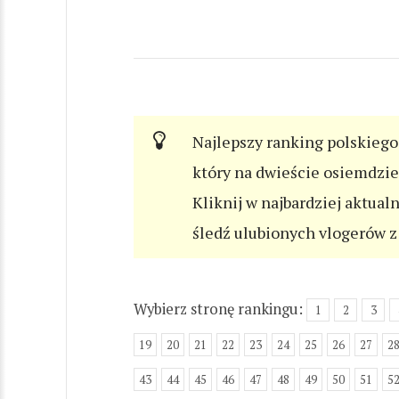
Najlepszy ranking polskiego 
który na dwieście osiemdzi
Kliknij w najbardziej aktual
śledź ulubionych vlogerów z 
Wybierz stronę rankingu:
1
2
3
19
20
21
22
23
24
25
26
27
2
43
44
45
46
47
48
49
50
51
5