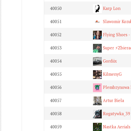
40050
Karp Lon
40051
Slawomir Kozu
40052
Flying Shoes 
40053
Super ⚡️Zbiera
40054
Gordiix
40055
KilmenyG
40056
Plembzynowa 
40057
Artur Biela
40058
Rogatywka_39
40059
Nastka Aerials