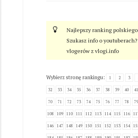
Najlepszy ranking polskiego
Szukasz info o youtuberach? 
vlogerów z vlogi.info
Wybierz stronę rankingu:
1
2
3
32
33
34
35
36
37
38
39
40
4
70
71
72
73
74
75
76
77
78
7
108
109
110
111
112
113
114
115
116
11
146
147
148
149
150
151
152
153
154
15
184
185
186
187
188
189
190
191
192
19