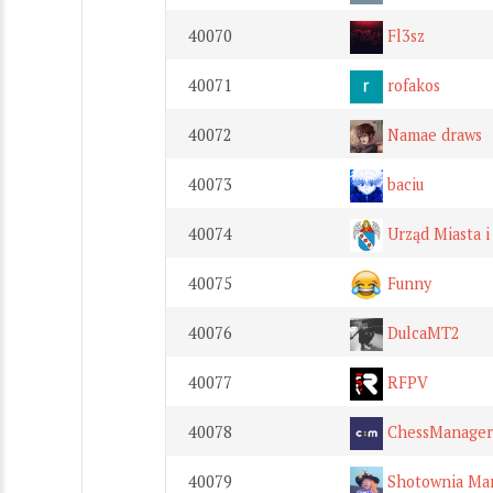
40070
Fl3sz
40071
rofakos
40072
Namae draws
40073
baciu
40074
Urząd Miasta 
40075
Funny
40076
DulcaMT2
40077
RFPV
40078
ChessManager
40079
Shotownia Mar