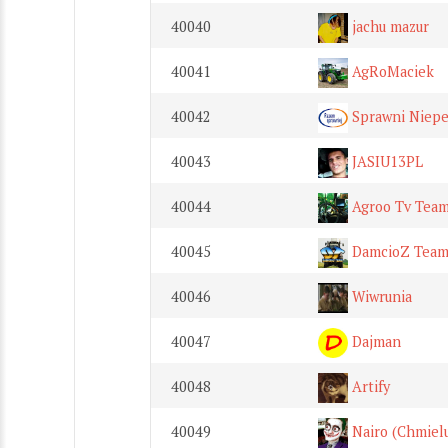
40040
jachu mazur
40041
AgRoMaciek
40042
Sprawni Niepe
40043
JASIU13PL
40044
Agroo Tv Tea
40045
DamcioZ Tea
40046
Wiwrunia
40047
Dajman
40048
Artify
40049
Nairo (Chmiel