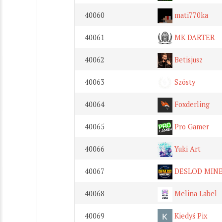
40060
mati770ka
40061
MK DARTER
40062
Betisjusz
40063
Szósty
40064
Foxderling
40065
Pro Gamer
40066
Yuki Art
40067
DESLOD MIN
40068
Melina Label
40069
Kiedyś Pix