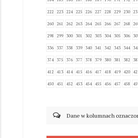
222
223
224
225
226
227
228
229
230
23
260
261
262
263
264
265
266
267
268
26
298
299
300
301
302
303
304
305
306
30
336
337
338
339
340
341
342
343
344
34
374
375
376
377
378
379
380
381
382
38
412
413
414
415
416
417
418
419
420
42
450
451
452
453
454
455
456
457
458
45
Dane w kolumnach oznaczonyc