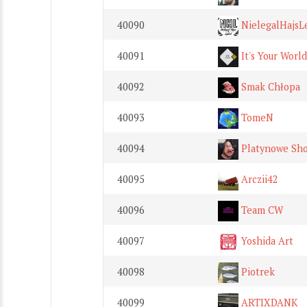
40090
NielegalHajsL
40091
It's Your World
40092
Smak Chłopa
40093
TomeN
40094
Platynowe Sho
40095
Arczii42
40096
Team CW
40097
Yoshida Art
40098
Piotrek
40099
ARTIXDANK