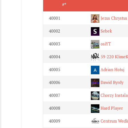
#*
40001
Jezus Chrystus
40002
Sebek
40003
osiYT
40004
59-220 Klime
40005
Adrian Hołuj
40006
Dawid Byrdy
40007
Chorzy Instala
40008
Hard Player
40009
Centrum Wedka