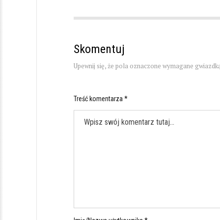
Skomentuj
Upewnij się, że pola oznaczone wymagane gwiazdką
Treść komentarza *