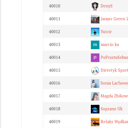
40010
DenyS
40011
Janusz Green 
40012
Yuzzir
40013
marcin ka
40014
PoProstuSebu
40015
Dietetyk Spor
40016
Sonia Lachowo
40017
Magda Żbikow
40018
Soprano Uk
40019
Relaks Wędka