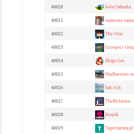
40020
kolej lubuska
40021
sajmonsx sajm
40022
The Osio
40023
Grzegorz-Gos
40024
Shigu Gra
40025
Wędkarstwo na
40026
luki 456
40027
TheMrJation
40028
Szopik
40029
Tapetujemy.pl