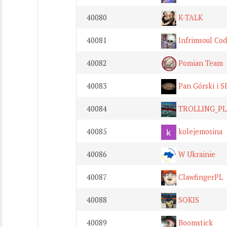
40080
K-TALK
40081
Infrimsoul Co
40082
Pomian Team
40083
Pan Górski i S
40084
TROLLING_PL
40085
kolejemosina
40086
W Ukrainie
40087
ClawfingerPL
40088
SOKIS
40089
Boomstick