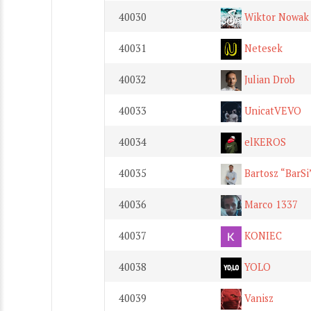
40030
Wiktor Nowak
40031
Netesek
40032
Julian Drob
40033
UnicatVEVO
40034
elKEROS
40035
Bartosz “BarSi
40036
Marco 1337
40037
KONIEC
40038
YOLO
40039
Vanisz