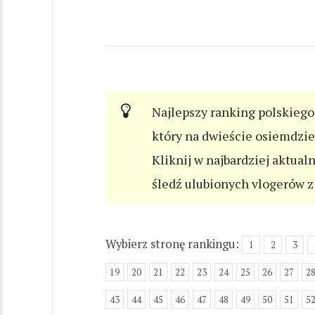
Najlepszy ranking polskiego 
który na dwieście osiemdzi
Kliknij w najbardziej aktual
śledź ulubionych vlogerów z 
Wybierz stronę rankingu:
1
2
3
19
20
21
22
23
24
25
26
27
2
43
44
45
46
47
48
49
50
51
5