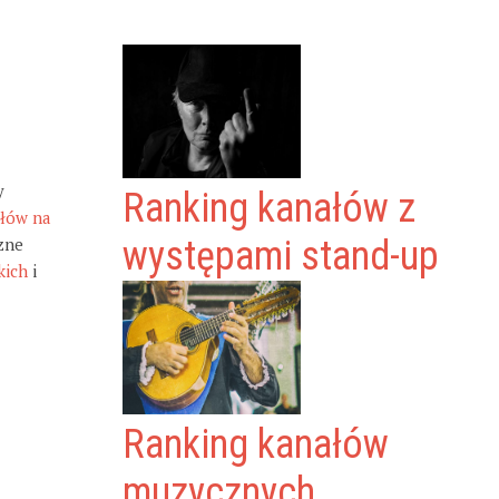
y
Ranking kanałów z
ałów na
zne
występami stand-up
kich
i
Ranking kanałów
muzycznych