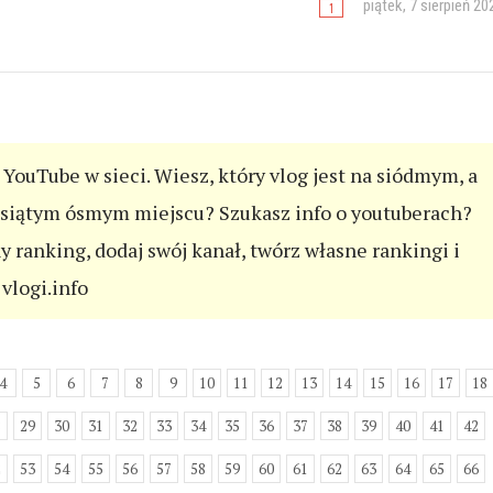
piątek, 7 sierpień 20
YouTube w sieci. Wiesz, który vlog jest na siódmym, a
esiątym ósmym miejscu? Szukasz info o youtuberach?
ny ranking, dodaj swój kanał, twórz własne rankingi i
vlogi.info
4
5
6
7
8
9
10
11
12
13
14
15
16
17
18
8
29
30
31
32
33
34
35
36
37
38
39
40
41
42
2
53
54
55
56
57
58
59
60
61
62
63
64
65
66