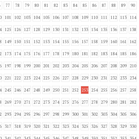
6
77
78
79
80
81
82
83
84
85
86
87
88
89
90
0
101
102
103
104
105
106
107
108
109
110
111
112
113
114
4
125
126
127
128
129
130
131
132
133
134
135
136
137
138
8
149
150
151
152
153
154
155
156
157
158
159
160
161
162
2
173
174
175
176
177
178
179
180
181
182
183
184
185
186
6
197
198
199
200
201
202
203
204
205
206
207
208
209
210
0
221
222
223
224
225
226
227
228
229
230
231
232
233
234
4
245
246
247
248
249
250
251
252
253
254
255
256
257
258
8
269
270
271
272
273
274
275
276
277
278
279
280
281
282
2
293
294
295
296
297
298
299
300
301
302
303
304
305
306
6
317
318
319
320
321
322
323
324
325
326
327
328
329
330
0
341
342
343
344
345
346
347
348
349
350
351
352
353
354