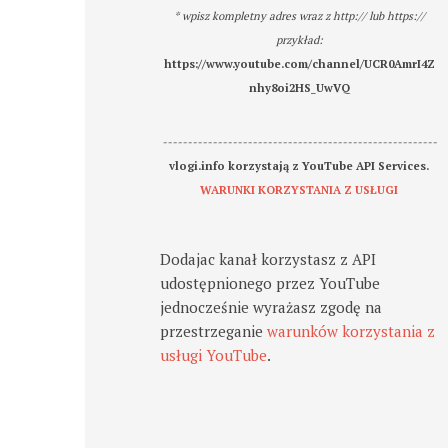
* wpisz kompletny adres wraz z http:// lub https://
przykład:
https://www.youtube.com/channel/UCR0AmrI4Z
nhy8oi2HS_UwVQ
-------------------------------------------------------
vlogi.info korzystają z YouTube API Services.
WARUNKI KORZYSTANIA Z USŁUGI
Dodajac kanał korzystasz z API
udostępnionego przez YouTube
jednocześnie wyrażasz zgodę na
przestrzeganie
warunków korzystania z
usługi YouTube
.