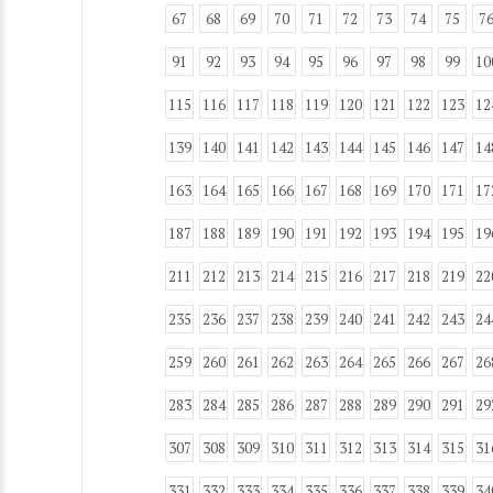
67
68
69
70
71
72
73
74
75
7
91
92
93
94
95
96
97
98
99
10
115
116
117
118
119
120
121
122
123
12
139
140
141
142
143
144
145
146
147
14
163
164
165
166
167
168
169
170
171
17
187
188
189
190
191
192
193
194
195
19
211
212
213
214
215
216
217
218
219
22
235
236
237
238
239
240
241
242
243
24
259
260
261
262
263
264
265
266
267
26
283
284
285
286
287
288
289
290
291
29
307
308
309
310
311
312
313
314
315
31
331
332
333
334
335
336
337
338
339
34