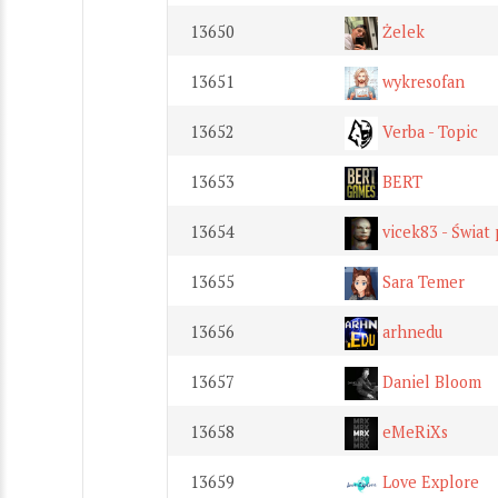
13650
Żelek
13651
wykresofan
13652
Verba - Topic
13653
BERT
13654
vicek83 - Świat
13655
Sara Temer
13656
arhnedu
13657
Daniel Bloom
13658
eMeRiXs
13659
Love Explore