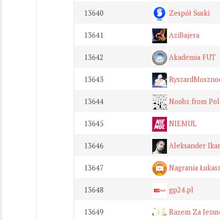
13640
Zespół Suski
13641
AziBajera
13642
Akademia FUT
13643
RyszardMoszno
13644
Noobz from Pol
13645
NIEMUL
13646
Aleksander Ika
13647
Nagrania Łukas
13648
gp24.pl
13649
Razem Za Jezu