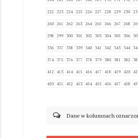
222
223
224
225
226
227
228
229
230
23
260
261
262
263
264
265
266
267
268
26
298
299
300
301
302
303
304
305
306
30
336
337
338
339
340
341
342
343
344
34
374
375
376
377
378
379
380
381
382
38
412
413
414
415
416
417
418
419
420
42
450
451
452
453
454
455
456
457
458
45
Dane w kolumnach oznaczonyc