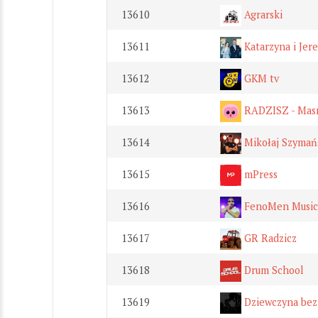
13610
Agrarski
13611
Katarzyna i Jer
13612
GKM tv
13613
RADZISZ - Masn
13614
Mikołaj Szymańs
13615
mPress
13616
FenoMen Music
13617
GR Radzicz
13618
Drum School
13619
Dziewczyna bez