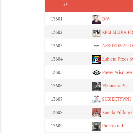
#*
13601
DiVi
13602
KPM MEDIA P
13603
ABSURDMATI
13604
Żukiem Przez Ś
13605
Paweł Wiśniows
13606
⛩️SamuraiPL
13607
SUBIEKTYWNI
13608
Kamila Pólkows
13609
Pietreknolif