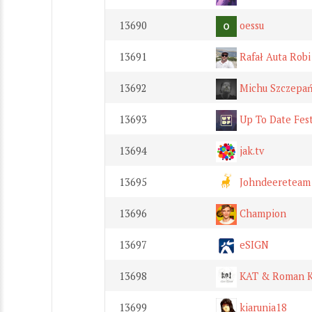
13690
oessu
13691
Rafał Auta Robi
13692
Michu Szczepań
13693
Up To Date Fest
13694
jak.tv
13695
Johndeereteam 
13696
Champion
13697
eSIGN
13698
KAT & Roman K
13699
kiarunia18