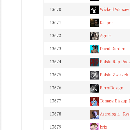
13670
Wicked Warsaw
13671
Kacper
13672
Agnes
13673
David Durden
13674
Polski Rap Pod
13675
Polski Związek
13676
BerniDesign
13677
Tomasz Biskup 
13678
Astrologia - Ry
13679
krix