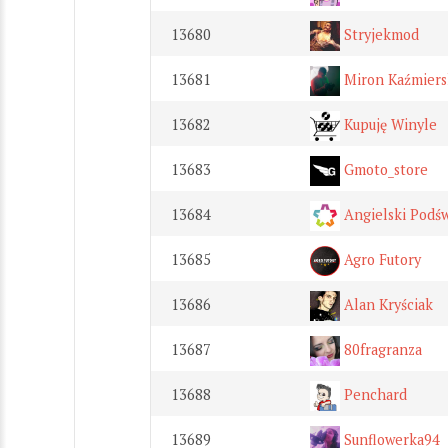
13680
Stryjekmod
13681
Miron Kaźmiers
13682
Kupuję Winyle
13683
Gmoto_store
13684
Angielski Podś
13685
Agro Futory
13686
Alan Kryściak
13687
80fragranza
13688
Penchard
13689
Sunflowerka94