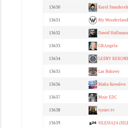
13630
Karol Smodere
13631
My Wonderland
13632
Dawid Hallman
13633
GRAngela
13634
LEŚNY REKONES
13635
Las Bukowy
13636
Mafia Kowalew
13637
Moje EDC
13638
tyniec.tv
13639
SILESIA24 (SIL