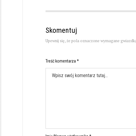
Skomentuj
Upewnij się, że pola oznaczone wymagane gwiazdką
Treść komentarza *