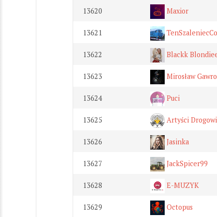
13620
Maxior
13621
TenSzaleniecCo
13622
Blackk Blondie
13623
Mirosław Gawro
13624
Puci
13625
Artyści Drogowi
13626
Jasinka
13627
JackSpicer99
13628
E-MUZYK
13629
Octopus