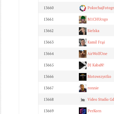
13660
PokochajFotogra
13661
M1CHUcsgo
13662
Sielska
13663
Kamil Frąś
13664
AirWolfOne
13665
DJ KabaN!
13666
Motowszystko
13667
ronnie
13668
Video Studio G
13669
PerKorn