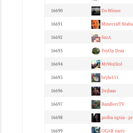
16690
Do Minoo
16691
Minecraft Mafia
16692
SuzA
16693
PsyOp Dnia
16694
MrWojtkol
16695
brylu151
16696
Dejluuu
16697
BamBorzTV
16698
próba ognia - p
16699
OGAR nięty