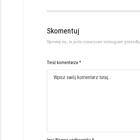
Skomentuj
Upewnij się, że pola oznaczone wymagane gwiazdką
Treść komentarza *