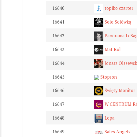
16640
topiko czarter
16641
Solo Solówką
16642
Panorama LeSa
16643
Mat Rol
16644
Jonasz Olszewsk
16645
Stopson
16646
Święty Monitor
16647
W CENTRUM R
16648
Lepa
16649
Sales Angels