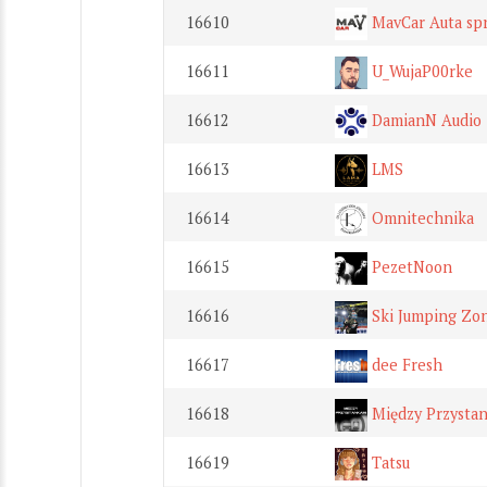
16610
MavCar Auta sp
16611
U_WujaP00rke
16612
DamianN Audio
16613
LMS
16614
Omnitechnika
16615
PezetNoon
16616
Ski Jumping Zo
16617
dee Fresh
16618
Między Przysta
16619
Tatsu