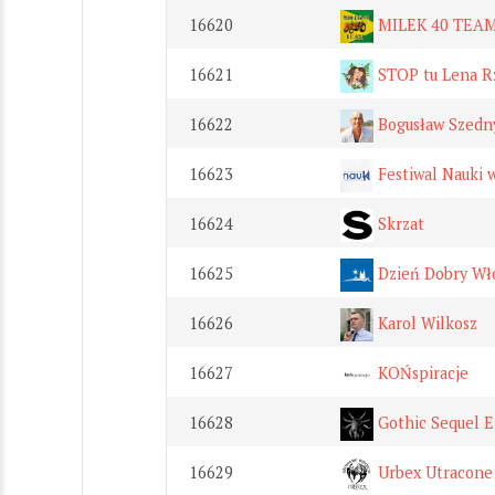
16620
MILEK 40 TEA
16621
STOP tu Lena R
16622
Bogusław Szedn
16623
Festiwal Nauki 
16624
Skrzat
16625
Dzień Dobry Wł
16626
Karol Wilkosz
16627
KOŃspiracje
16628
Gothic Sequel 
16629
Urbex Utracone 