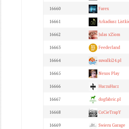
16660
Farex
16661
Arkadiusz Listki
16662
Julas xZiom
16663
Feederland
16664
suwalki24.pl
16665
Nexos Play
16666
HuczuHucz
16667
dogfabric.pl
16668
CoCieTrapY
16669
Swieru Garage