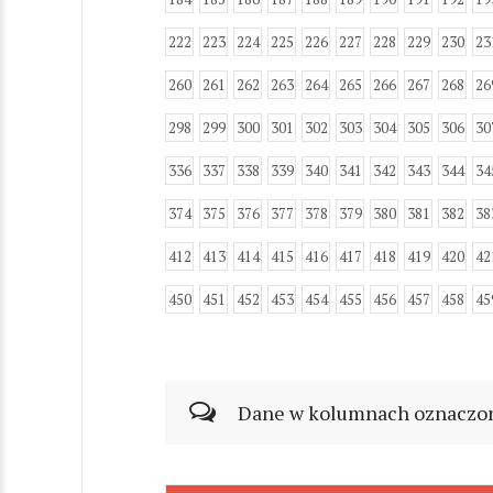
222
223
224
225
226
227
228
229
230
23
260
261
262
263
264
265
266
267
268
26
298
299
300
301
302
303
304
305
306
30
336
337
338
339
340
341
342
343
344
34
374
375
376
377
378
379
380
381
382
38
412
413
414
415
416
417
418
419
420
42
450
451
452
453
454
455
456
457
458
45
Dane w kolumnach oznaczonyc