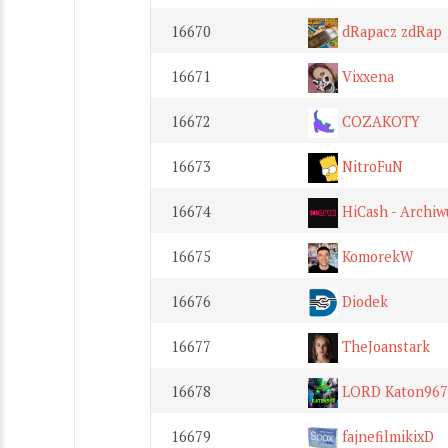
16670
dRapacz zdRap
16671
Vixxena
16672
COZAKOTY
16673
NitroFuN
16674
HiCash - Archi
16675
KomorekW
16676
Diodek
16677
TheJoanstark
16678
LORD Katon967
16679
fajnefilmikixD