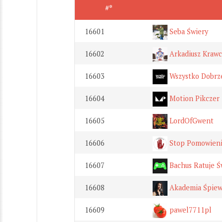
#*
16601
Seba Świery
16602
Arkadiusz Krawc
16603
Wszystko Dobrz
16604
Motion Pikczer
16605
LordOfGwent
16606
Stop Pomowien
16607
Bachus Ratuje Ś
16608
Akademia Śpie
16609
pawel7711pl