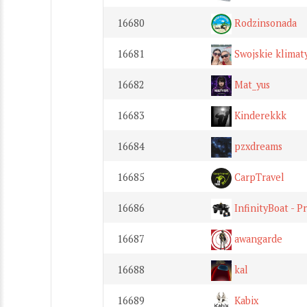
16680
Rodzinsonada
16681
Swojskie klimat
16682
Mat_yus
16683
Kinderekkk
16684
pzxdreams
16685
CarpTravel
16686
InfinityBoat - P
16687
awangarde
16688
kal
16689
Kabix