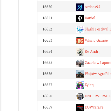
16650
Ardoos95
16651
Daniol
16652
Śląski Festiwal 
16653
Viking Garage
16654
Re Andrij
16655
Gazela w Laponi
16656
Wojtów AgroFil
16657
Kyleq
16658
UNDERVERSE 
16659
KOWgarage