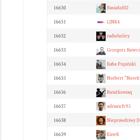
16630
BasiaSol02
16631
LINK4
16632
radioholicy
16633
Grzegorz Kwieci
16634
Kuba Popiński
16635
Norbert “Norek
16636
Kwiatkowiaq
16637
adriancfc95
16638
Nieprawdziwy D
16639
KineK