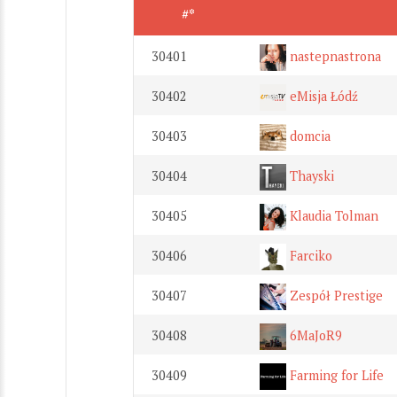
#*
30401
nastepnastrona
30402
eMisja Łódź
30403
domcia
30404
Thayski
30405
Klaudia Tolman
30406
Farciko
30407
Zespół Prestige
30408
6MaJoR9
30409
Farming for Life