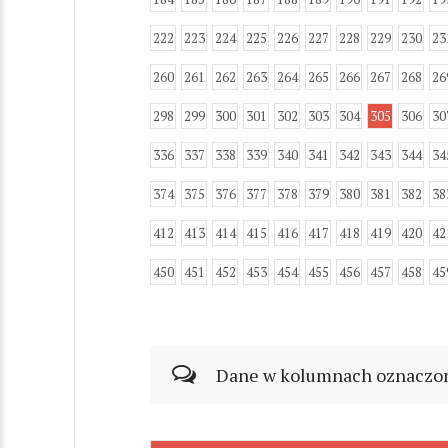
222
223
224
225
226
227
228
229
230
23
260
261
262
263
264
265
266
267
268
26
298
299
300
301
302
303
304
305
306
30
336
337
338
339
340
341
342
343
344
34
374
375
376
377
378
379
380
381
382
38
412
413
414
415
416
417
418
419
420
42
450
451
452
453
454
455
456
457
458
45
Dane w kolumnach oznaczonyc