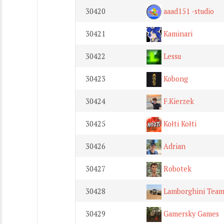
30420
aaad151 -studio
30421
Kaminari
30422
Lessu
30423
Kobong
30424
F.Kierzek
30425
Kołti Kołti
30426
Adrian
30427
Robotek
30428
Lamborghini Tea
30429
Gamersky Games