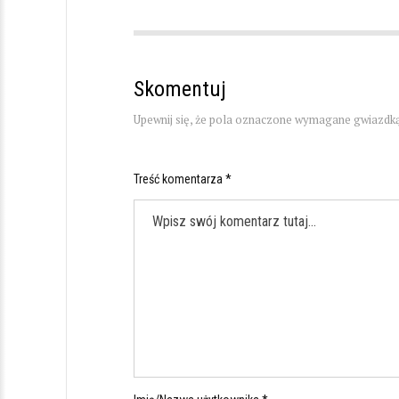
Skomentuj
Upewnij się, że pola oznaczone wymagane gwiazdką
Treść komentarza *