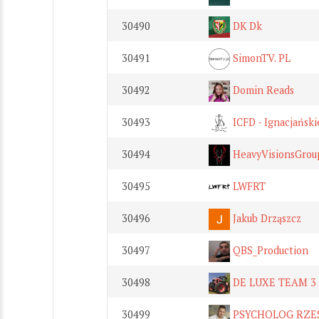
30490
DK Dk
30491
SimonTV. PL
30492
Domin Reads
30493
ICFD - Ignacjańsk
30494
HeavyVisionsGrou
30495
LWFRT
30496
Jakub Drząszcz
30497
QBS_Production
30498
DE LUXE TEAM 3
30499
PSYCHOLOG RZESZ