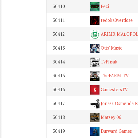
30410
Fezi
30411
tedoka0verdose
30412
ARIMR MAŁOPOL
30413
Otis' Music
30414
TvFlisak
30415
TheFARM. TV
30416
GamestersTV
30417
Jonasz Osmenda R
30418
Matsey 06
30419
Durward Games