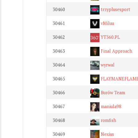
30460
trzyplusesport
30461
vMiluu
30462
YT360.PL
30463
Final Approach
30464
wyrwal
30465
FLAYMANEFLAM
30466
Burów Team
30467
maniula98
30468
romfish
30469
Nexius