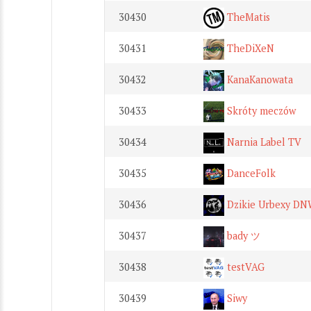
30430
TheMatis
30431
TheDiXeN
30432
KanaKanowata
30433
Skróty meczów
30434
Narnia Label TV
30435
DanceFolk
30436
Dzikie Urbexy D
30437
bady ツ
30438
testVAG
30439
Siwy