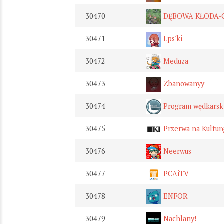
30470
DĘBOWA KŁODA-G
30471
Lps'ki
30472
Meduza
30473
Zbanowanyy
30474
Program wędkarsk
30475
Przerwa na Kultur
30476
Neerwus
30477
PCAiTV
30478
ENFOR
30479
Nachlany!