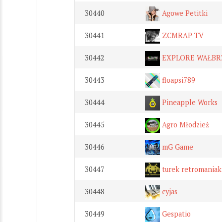
30440
Agowe Petitki
30441
ZCMRAP TV
30442
EXPLORE WAŁBR
30443
floapsi789
30444
Pineapple Works
30445
Agro Młodzież
30446
mG Game
30447
turek retromaniak
30448
cyjas
30449
Gespatio