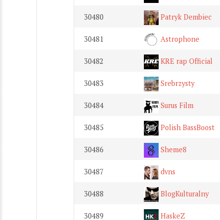
30480
Patryk Dembiec
30481
Astrophone
30482
KRE rap Official
30483
Srebrzysty
30484
Surus Film
30485
Polish BassBoost
30486
Sheme8
30487
dvns
30488
BlogKulturalny
30489
HaskeZ