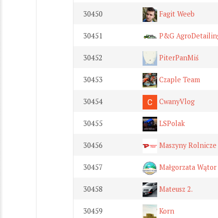
30450
Fagit Weeb
30451
P&G AgroDetailin
30452
PiterPanMiś
30453
Czaple Team
30454
CwanyVlog
30455
LSPolak
30456
Maszyny Rolnicze
30457
Małgorzata Wątor
30458
Mateusz 2.
30459
Korn