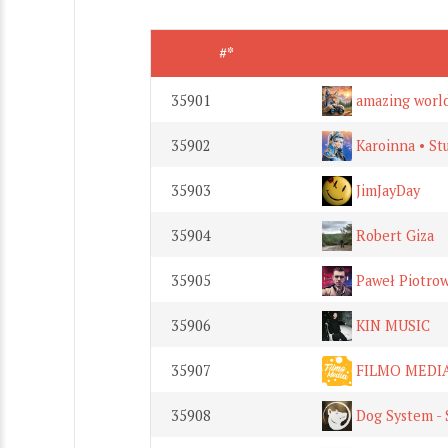
#*
35901
amazing world
35902
Karoinna • St
35903
JimJayDay
35904
Robert Giza
35905
Paweł Piotrow
35906
KIN MUSIC
35907
FILMO MEDI
35908
Dog System - 