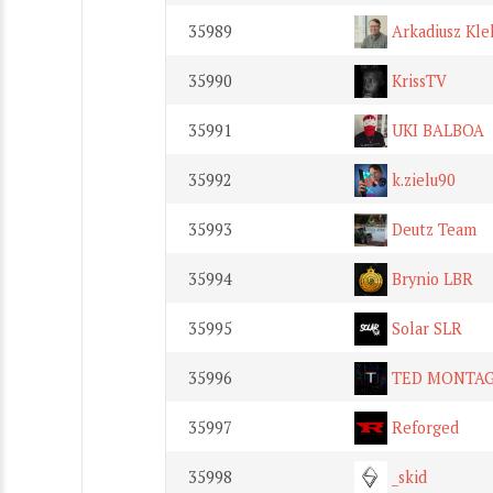
35989
Arkadiusz Kle
35990
KrissTV
35991
UKI BALBOA
35992
k.zielu90
35993
Deutz Team
35994
Brynio LBR
35995
Solar SLR
35996
TED MONTA
35997
Reforged
35998
_skid