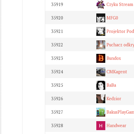
35919
Czyku Stream
35920
MFG0
35921
Projektor Pod
35922
Puchacz odkr
35923
Bundox
35924
CMKagent
35925
BaBa
35926
Kedzior
35927
BakusPlayGam
35928
Handwear