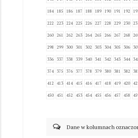
184
185
186
187
188
189
190
191
192
19
222
223
224
225
226
227
228
229
230
23
260
261
262
263
264
265
266
267
268
26
298
299
300
301
302
303
304
305
306
30
336
337
338
339
340
341
342
343
344
34
374
375
376
377
378
379
380
381
382
38
412
413
414
415
416
417
418
419
420
42
450
451
452
453
454
455
456
457
458
45
Dane w kolumnach oznaczonyc