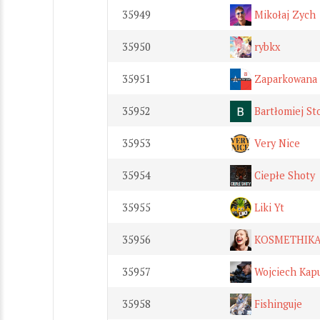
35949
Mikołaj Zych
35950
rybkx
35951
Zaparkowana
35952
Bartłomiej St
35953
Very Nice
35954
Ciepłe Shoty
35955
Liki Yt
35956
KOSMETHIK
35957
Wojciech Kapu
35958
Fishinguje