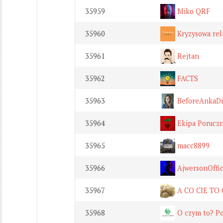
35959
Miko QRF
35960
Kryzysowa rel
35961
Rejtan
35962
FACTS
35963
BeforeAnkaDi
35964
Ekipa Poruczn
35965
macc8899
35966
AjwersonOffic
35967
A CO CIE TO
35968
O czym to? Po