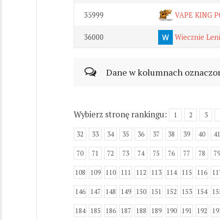
35999
VAPE KING P
36000
Wiecznie Len
Dane w kolumnach oznaczonyc
Wybierz stronę rankingu:
1
2
3
32
33
34
35
36
37
38
39
40
4
70
71
72
73
74
75
76
77
78
7
108
109
110
111
112
113
114
115
116
11
146
147
148
149
150
151
152
153
154
15
184
185
186
187
188
189
190
191
192
19