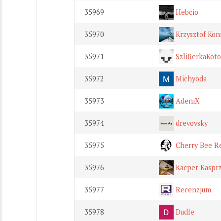
35969
Hebcio
35970
Krzysztof Kon
35971
SzlifierkaKot
35972
Michyoda
35973
AdeniX
35974
drevovsky
35975
Cherry Bee R
35976
Kacper Kaspr
35977
Recenzjum
35978
Dudle