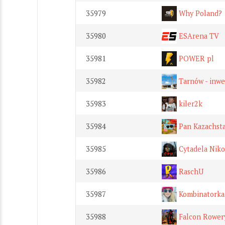
35979
Why Poland?
35980
ESArena TV
35981
POWER pl
35982
Tarnów - inwes
35983
kiler2k
35984
Pan Kazachst
35985
Cytadela Niko
35986
RaschU
35987
Kombinatorka
35988
Falcon Rower