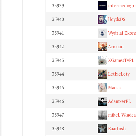
35939
intermediogr
35940
lloydsDS
35941
Wydział Ekon
35942
Aroxian
35943
XGamesTvPL
35944
LetkieLoty
35945
Macias
35946
AdamxerPL
35947
mikeL Władca 
35948
Baartosh