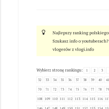
Najlepszy ranking polskiego
Szukasz info o youtuberach? 
vlogerów z vlogi.info
Wybierz stronę rankingu:
1
2
3
32
33
34
35
36
37
38
39
40
4
70
71
72
73
74
75
76
77
78
7
108
109
110
111
112
113
114
115
116
11
146
147
148
149
150
151
152
153
154
15