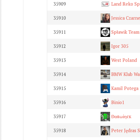
35909
Land Reko Sp. z
35910
Jessica Czarn
35911
Spławik Team
35912
Igor 305
35913
West Poland
35914
BMW Klub Wa
35915
Kamil Potega
35916
Binio1
35917
Đαяωiηєк
35918
Peter Jędras S