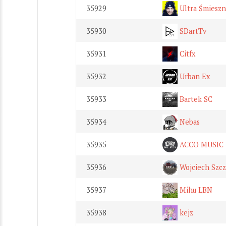
35929
Ultra Śmieszn
35930
SDartTv
35931
Citfx
35932
Urban Ex
35933
Bartek SC
35934
Nebas
35935
ACCO MUSIC
35936
Wojciech Szc
35937
Mihu LBN
35938
kejz