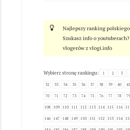
Najlepszy ranking polskiego
Szukasz info o youtuberach? 
vlogerów z vlogi.info
Wybierz stronę rankingu:
1
2
3
32
33
34
35
36
37
38
39
40
4
70
71
72
73
74
75
76
77
78
7
108
109
110
111
112
113
114
115
116
11
146
147
148
149
150
151
152
153
154
15
184
185
186
187
188
189
190
191
192
19