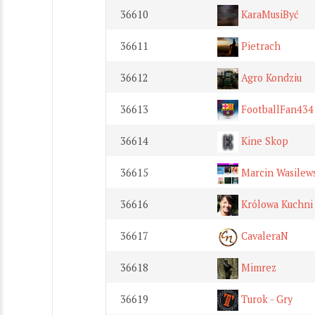
36610
KaraMusiByć
36611
Pietrach
36612
Agro Kondziu
36613
FootballFan434
36614
Kine Skop
36615
Marcin Wasilew
36616
Królowa Kuchni
36617
CavaleraN
36618
Mimrez
36619
Turok - Gry