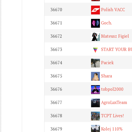
36670
Polish VACC
36671
Goch.
36672
Mateusz Figiel
36673
START YOUR B
36674
Paciek
36675
Shara
36676
tobpol2000
36677
AgroLuxTeam
36678
TCPT Lives!
36679
Kolej 110%