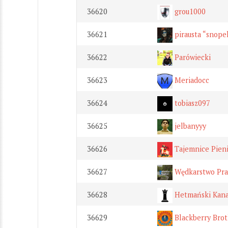
36620
grou1000
36621
pirausta “snope
36622
Parówiecki
36623
Meriadocc
36624
tobiasz097
36625
jelbanyyy
36626
Tajemnice Pien
36627
Wędkarstwo Pr
36628
Hetmański Kana
36629
Blackberry Brot