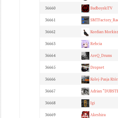
36660
BadboyskiTV
36661
SMTFactory_Ra
36662
Kordian Morkis
36663
Rebcia
36664
AreQ_Drums
36665
Dropset
36666
Kolej-Pasja Któr
36667
Adrian “DUBST
36668
Igi
36669
Akeshira