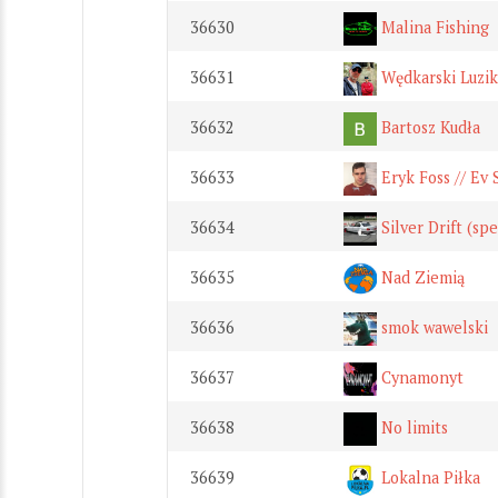
36630
Malina Fishing
36631
Wędkarski Luzi
36632
Bartosz Kudła
36633
Eryk Foss // Ev
36634
Silver Drift (sp
36635
Nad Ziemią
36636
smok wawelski
36637
Cynamonyt
36638
No limits
36639
Lokalna Piłka