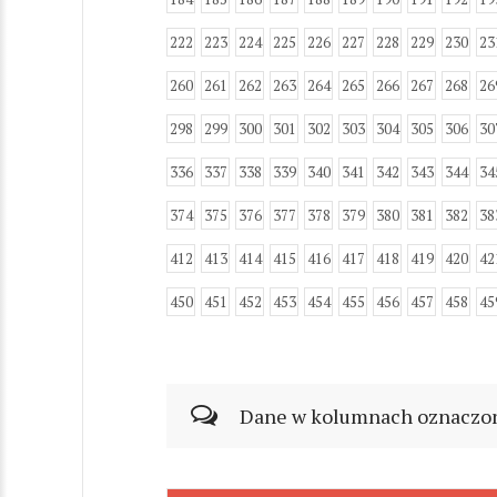
222
223
224
225
226
227
228
229
230
23
260
261
262
263
264
265
266
267
268
26
298
299
300
301
302
303
304
305
306
30
336
337
338
339
340
341
342
343
344
34
374
375
376
377
378
379
380
381
382
38
412
413
414
415
416
417
418
419
420
42
450
451
452
453
454
455
456
457
458
45
Dane w kolumnach oznaczonyc