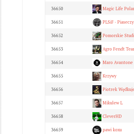
36650
Magic Life Pola
36651
PLSiF - Piaseczy
36652
Pomorskie Stud
36653
Agro Fendt Te
36654
Maro Avantone
36655
Krzywy
36656
Piotrek Wędkuj
36657
Mikulew L
36658
CleverHD
36659
pawi koxu