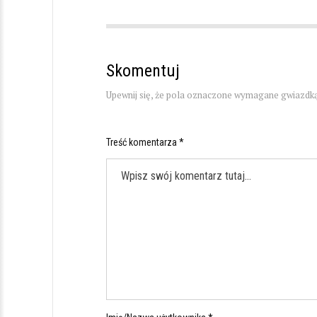
Skomentuj
Upewnij się, że pola oznaczone wymagane gwiazdką
Treść komentarza *