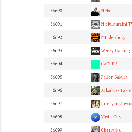
36690
Nifis
36691
NieKulturalni T
36692
Młode shoty
36693
Weezy_Gaming_
36694
CACPER
36695
Fallen Sakura
36696
Arkadiusz Łakot
36697
Prostymi słowa
36698
Y0shi_City
36699
Cherruska