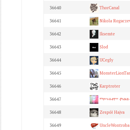
36640
ThorCanal
36641
Nikola Rogacze
36642
Iksemte
36643
Slod
36644
UCegly
36645
MonsterLionTa
36646
Karptroter
36647
Ⱅⱁⰲⰰⰶⱏⰹⱎ Ⱂⱃⱁⱃⱁⰽ
36648
Zespół Hajva
36649
UncleWontroba