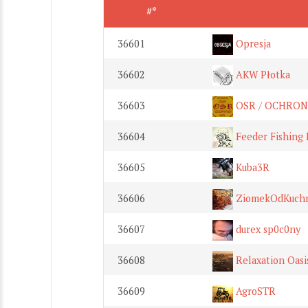
#*
36601
Opresja
36602
AKW Płotka
36603
OSR / OCHRON
36604
Feeder Fishing 
36605
Kuba3R
36606
ZiomekOdKuch
36607
durex sp0c0ny
36608
Relaxation Oasi
36609
AgroSTR