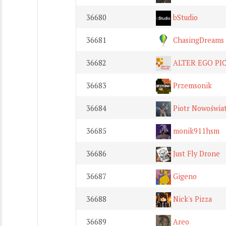
36680
bStudio
36681
ChasingDreams
36682
ALTER EGO PI
36683
Przemsonik
36684
Piotr Nowoświat
36685
monik911hsm
36686
Just Fly Drone
36687
Gigeno
36688
Nick's Pizza
36689
Areo